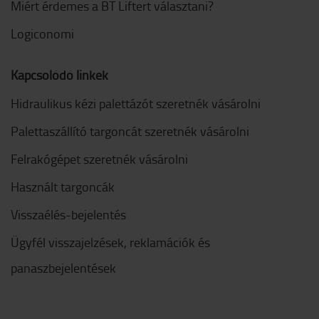
Miért érdemes a BT Liftert választani?
Logiconomi
Kapcsolódó linkek
Hidraulikus kézi palettázót szeretnék vásárolni
Palettaszállító targoncát szeretnék vásárolni
Felrakógépet szeretnék vásárolni
Használt targoncák
Visszaélés-bejelentés
Ügyfél visszajelzések, reklamációk és
panaszbejelentések