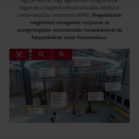
úgy terveztük, hogy egyszerűen integrálhatók
legyenek a meglévő infrastruktúrába, például a
Megoldásaink
raktárirányítási rendszerbe (WMS).
megbízható támogatást nyújtanak az
anyagmozgatási automatizálás bevezetésének és
fejlesztésének teljes folyamatában.
Automatizálási
szoftver
Megbízható
Automatizálási
életciklus-
projektmenedzsment
támogatás
Félautomata
raklaptároló
rendszer
Automatizált
Automatizált
ellensúlyos
raklapemelők,
targonca
gyalogkíséretű
targoncák és
tolóoszlopos
targoncák
Automatizált
vontató