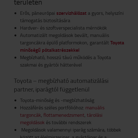
területén
szervizhálózat
Erős, páneurópai
a gyors, helyszíni
támogatás biztosítására
Hardver- és szoftverspecialista mérnökök
Automatizált megoldások bevált, manuális
Toyota
targoncákra épülő platformokon, garantált
minőségű pótalkatrészekkel
Megbízható, hosszú távú működés a Toyota
szakmai és gyártói hátterével
Toyota – megbízható automatizálási
partner, iparágtól függetlenül
Toyota-minőség és -megbízhatóság
Hozzáférés széles portfólióhoz:
manuális
targoncák
,
flottamenedzsment
,
tárolási
megoldások
és további rendszerek
Megoldások valamennyi iparág számára, többek
között az élelmiszeripar, a gyártóipar és a