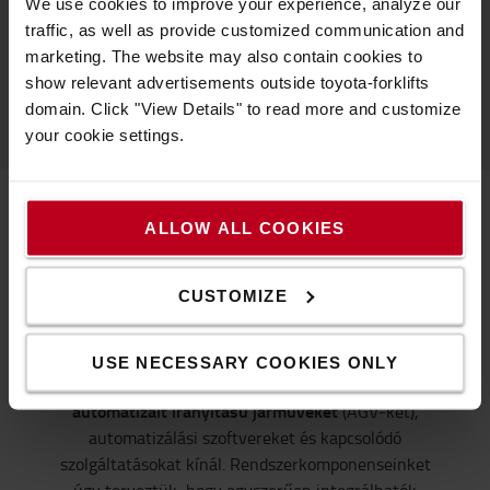
We use cookies to improve your experience, analyze our
Fedezze fel az automatizálás előnyeit kezdeti
traffic, as well as provide customized communication and
beruházás nélkül a
Swarm Automation GO
marketing. The website may also contain cookies to
konstrukcióval.
show relevant advertisements outside toyota-forklifts
domain. Click "View Details" to read more and customize
your cookie settings.
ALLOW ALL COOKIES
AGV-k és egyéb bevált automatizálási
komponensek
CUSTOMIZE
A raktári hatékonyság és rugalmasság
USE NECESSARY COOKIES ONLY
optimalizálása érdekében a Toyota különböző típusú
automatizált irányítású járműveket
(AGV-ket),
automatizálási szoftvereket és kapcsolódó
szolgáltatásokat kínál. Rendszerkomponenseinket