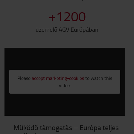
+
1200
üzemelő AGV Európában
Please
accept marketing-cookies
to watch this
video.
Működő támogatás – Európa teljes