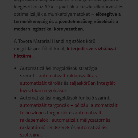
kiegészítve az AGV-k javítják a készletellenőrzést és
elősegítve a
optimalizálják a munkafolyamatokat –
termelékenység és a jövedelmezőség növelését a
modern logisztikai környezetben.
A Toyota Material Handling széles körű
kiterjedt szervizhálózati
megoldásportfóliót kínál,
háttérrel
:
Automatizálási megoldások stratégia
szerint::
automatizált raklapszállítás
,
automatizált tárolás
és
teljeskörűen integrált
logisztikai megoldások.
Automatizálási megoldások funkció szerint:
automatizált targoncák – például automatizált
tolóoszlopos targoncák és automatizált
raklapemelők
,
automatizált mélycsatornás
raklaptároló rendszerek
és
automatizálási
szoftverek