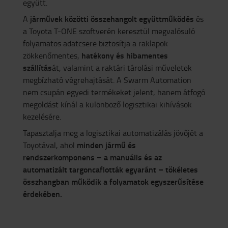
együtt.
járművek közötti összehangolt együttműködés
A
és
a Toyota T-ONE szoftverén keresztül megvalósuló
folyamatos adatcsere biztosítja a raklapok
hatékony és hibamentes
zökkenőmentes,
szállítás
át, valamint a raktári tárolási műveletek
megbízható végrehajtását. A Swarm Automation
nem csupán egyedi termékeket jelent, hanem átfogó
megoldást kínál a különböző logisztikai kihívások
kezelésére.
Tapasztalja meg a logisztikai automatizálás jövőjét a
minden jármű és
Toyotával, ahol
rendszerkomponens – a manuális és az
automatizált targoncaflották egyaránt – tökéletes
összhangban működik a folyamatok egyszerűsítése
érdekében.