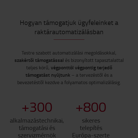
Hogyan támogatjuk ügyfeleinket a
raktárautomatizálásban
Testre szabott automatizálási megoldásokkal,
szakértői támogatással
és bizonyított tapasztalattal
végponttól végpontig terjedő
teljes körű,
támogatást nyújtunk
– a tervezéstől és a
bevezetéstől kezdve a folyamatos optimalizálásig.
+
300
+
800
alkalmazástechnikai,
sikeres
támogatási és
telepítés
szervizmérnök
Európa-szerte