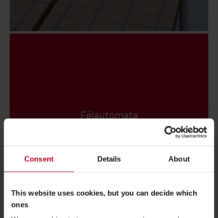
Félautomata
megoldások
Consent
Details
About
Első alkalommal alkalmaz
This website uses cookies, but you can decide which
automatizálást?
ones
Az automatizálást szolgáltatásként is kínáljuk.