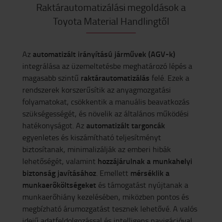
Raktárautomatizálási megoldások a
Toyota Material Handlingtől
automatizált irányítású járművek (AGV-k)
Az
integrálása az üzemeltetésbe meghatározó lépés a
raktárautomatizálás
magasabb szintű
felé. Ezek a
rendszerek korszerűsítik az anyagmozgatási
folyamatokat, csökkentik a manuális beavatkozás
szükségességét, és növelik az általános működési
automatizált targoncák
hatékonyságot. Az
egyenletes és kiszámítható teljesítményt
biztosítanak, minimalizálják az emberi hibák
hozzájárulnak a munkahelyi
lehetőségét, valamint
biztonság javításához
mérséklik a
. Emellett
munkaerőköltségeket
és támogatást nyújtanak a
munkaerőhiány kezelésében, miközben pontos és
megbízható árumozgatást tesznek lehetővé. A valós
idejű adatfeldolgozással és intelligens navigációval