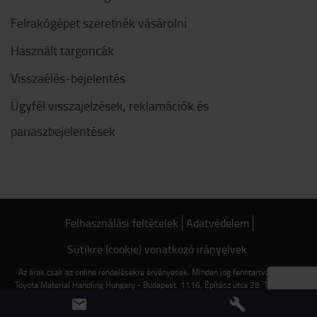
Felrakógépet szeretnék vásárolni
Használt targoncák
Visszaélés-bejelentés
Ügyfél visszajelzések, reklamációk és
panaszbejelentések
Felhasználási feltételek
Adatvédelem
Sütikre (cookie) vonatkozó irányelvek
Az árak csak az online rendelésekre érvényesek. Minden jog fenntartva © 2022
Toyota Material Handling Hungary - Budapest, 1116, Építész utca 28. Tel.: +36 1
482 0900