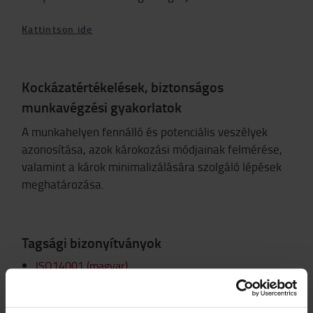
Kattintson ide
Kockázatértékelések, biztonságos
munkavégzési gyakorlatok
A munkahelyen fennálló és potenciális veszélyek
azonosítása, azok károkozási módjainak felmérése,
valamint a károk minimalizálására szolgáló lépések
meghatározása.
Tagsági bizonyítványok
ISO14001 (magyar)
ISO14001 (angol)
ISO50001 (magyar)