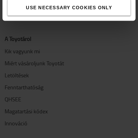
USE NECESSARY COOKIES ONLY
A Toyotáról
Kik vagyunk mi
Miért vásároljunk Toyotát
Letöltések
Fenntarthatóság
QHSEE
Magatartási kódex
Innováció