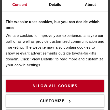
ISO50001 (angol)
Consent
Details
About
ISO9001 (magyar)
ISO9001 (angol)
Biztonságos vállalkozó
This website uses cookies, but you can decide which
Ecovadis
ones
We use cookies to improve your experience, analyze our
traffic, as well as provide customized communication and
marketing. The website may also contain cookies to
Integrált Irányítási Rendszer Politika
show relevant advertisements outside toyota-forklifts
domain. Click "View Details" to read more and customize
Az Integrált Irányítási Rendszer Politika összefoglalja
your cookie settings.
a vállalat minőségre, megbízhatóságra és
folyamatos fejlődésre épülő működési elveit,
valamint az ügyfél- és jogszabályi megfelelés iránti
elköteleződését.
ALLOW ALL COOKIES
Kattintson ide
CUSTOMIZE