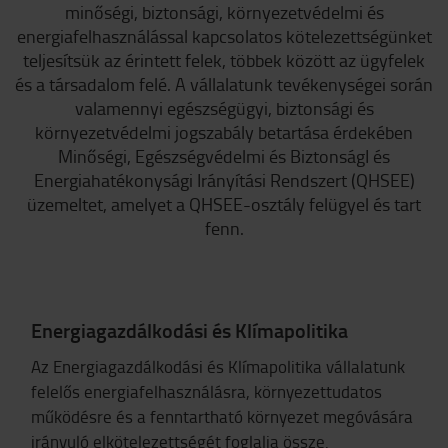
minőségi, biztonsági, környezetvédelmi és
energiafelhasználással kapcsolatos kötelezettségünket
teljesítsük az érintett felek, többek között az ügyfelek
és a társadalom felé. A vállalatunk tevékenységei során
valamennyi egészségügyi, biztonsági és
környezetvédelmi jogszabály betartása érdekében
Minőségi, Egészségvédelmi és BiztonságI és
Energiahatékonysági Irányítási Rendszert (QHSEE)
üzemeltet, amelyet a QHSEE-osztály felügyel és tart
fenn.
Energiagazdálkodási és Klímapolitika
Az Energiagazdálkodási és Klímapolitika vállalatunk
felelős energiafelhasználásra, környezettudatos
működésre és a fenntartható környezet megóvására
irányuló elkötelezettségét foglalja össze.