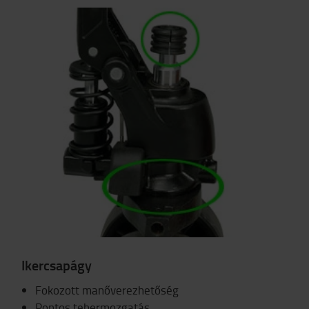
Ikercsapágy
Fokozott manőverezhetőség
Pontos tehermozgatás