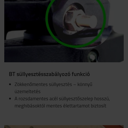
BT süllyesztésszabályozó funkció
Zökkenőmentes süllyesztés – könnyű
üzemeltetés
A rozsdamentes acél süllyesztőszelep hosszú,
meghibásoktól mentes élettartamot biztosít