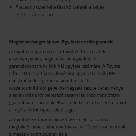
Alacsony üzemeltetési költségek a teljes
élettartam során
Megbízhatóságra építve: Egy életre szóló garancia
A Toyota annyira biztos a Toyota Lifter-tesztek
eredményeiben, hogy a piacon egyedülálló
garanciakonstrukciót kínál ügyfelei számára: A Toyota
Lifter LHM230 típus villavázára egy életre szóló (99
éves) működési garancia vonatkozik. Az
összehasonlítható gépekkel végzett tesztek eredménye
alapján más kézi palettázó targoncák több mint ötször
gyakrabban szorulnak elhasználódás miatti cserére, mint
a Toyota Lifter típuscsalád tagjai.
A Toyota kézi targoncáinak hosszú élettartama a
megfelelő kenést lehetővé tevő akár 12 zsírzási pontnak,
a masszív tolórudaknak és a