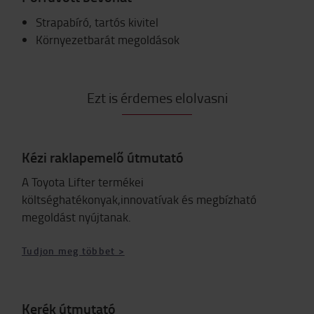
Strapabíró, tartós kivitel
Környezetbarát megoldások
Ezt is érdemes elolvasni
Kézi raklapemelő útmutató
A Toyota Lifter termékei
költséghatékonyak,innovatívak és megbízható
megoldást nyújtanak.
Tudjon meg többet >
Kerék útmutató