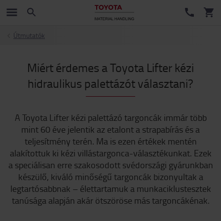
Útmutatók
Miért érdemes a Toyota Lifter kézi
hidraulikus palettázót választani?
A Toyota Lifter kézi palettázó targoncák immár több
mint 60 éve jelentik az etalont a strapabírás és a
teljesítmény terén. Ma is ezen értékek mentén
alakítottuk ki kézi villástargonca-választékunkat. Ezek
a speciálisan erre szakosodott svédországi gyárunkban
készülő, kiváló minőségű targoncák bizonyultak a
legtartósabbnak – élettartamuk a munkaciklustesztek
tanúsága alapján akár ötszöröse más targoncákénak.