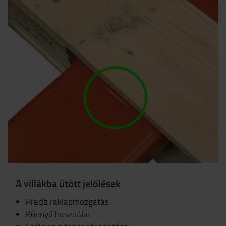
A villákba ütött jelölések
Precíz raklapmozgatás
Könnyű használat