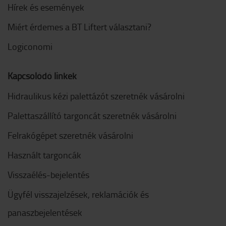
Hírek és események
Miért érdemes a BT Liftert választani?
Logiconomi
Kapcsolódó linkek
Hidraulikus kézi palettázót szeretnék vásárolni
Palettaszállító targoncát szeretnék vásárolni
Felrakógépet szeretnék vásárolni
Használt targoncák
Visszaélés-bejelentés
Ügyfél visszajelzések, reklamációk és
panaszbejelentések