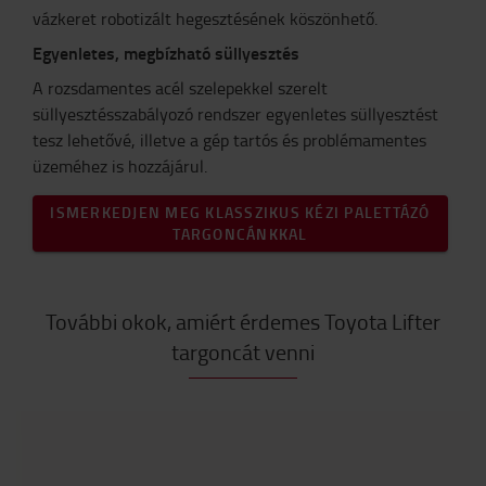
vázkeret robotizált hegesztésének köszönhető.
Egyenletes, megbízható süllyesztés
A rozsdamentes acél szelepekkel szerelt
süllyesztésszabályozó rendszer egyenletes süllyesztést
tesz lehetővé, illetve a gép tartós és problémamentes
üzeméhez is hozzájárul.
ISMERKEDJEN MEG KLASSZIKUS KÉZI PALETTÁZÓ
TARGONCÁNKKAL
További okok, amiért érdemes Toyota Lifter
targoncát venni