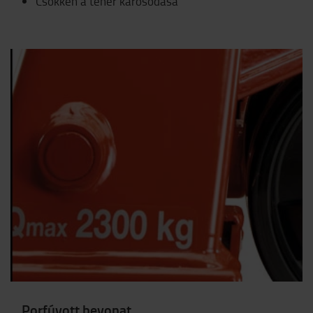
Csökken a teher károsodása
Porfúvott bevonat