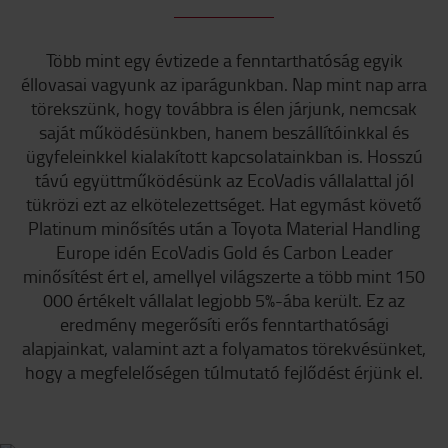
Több mint egy évtizede a fenntarthatóság egyik
éllovasai vagyunk az iparágunkban. Nap mint nap arra
törekszünk, hogy továbbra is élen járjunk, nemcsak
saját működésünkben, hanem beszállítóinkkal és
ügyfeleinkkel kialakított kapcsolatainkban is. Hosszú
távú együttműködésünk az EcoVadis vállalattal jól
tükrözi ezt az elkötelezettséget. Hat egymást követő
Platinum minősítés után a Toyota Material Handling
Europe idén EcoVadis Gold és Carbon Leader
minősítést ért el, amellyel világszerte a több mint 150
000 értékelt vállalat legjobb 5%-ába került. Ez az
eredmény megerősíti erős fenntarthatósági
alapjainkat, valamint azt a folyamatos törekvésünket,
hogy a megfelelőségen túlmutató fejlődést érjünk el.