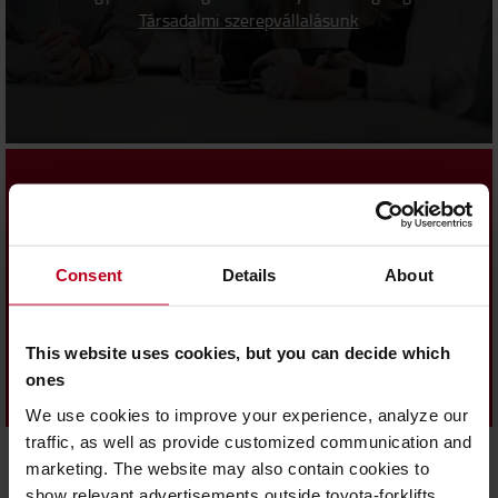
Társadalmi szerepvállalásunk
Egészség és biztonság
Consent
Details
About
Targoncáink, megoldásaink és folyamataink
fejlesztésére irányuló valamennyi
kezdeményezésünk középpontjában egy
This website uses cookies, but you can decide which
elsődleges cél áll: a logisztikai tevékenységek
ones
és az azokban részt vevő emberek maximális
biztonságának biztosítása.
We use cookies to improve your experience, analyze our
Biztonsági jövőképünk
traffic, as well as provide customized communication and
marketing. The website may also contain cookies to
Stratégiai fenntarthatósági
show relevant advertisements outside toyota-forklifts