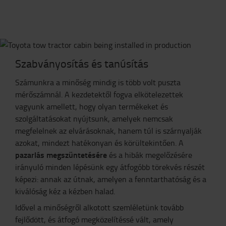
Szabványosítás és tanúsítás
Számunkra a minőség mindig is több volt puszta
mérőszámnál. A kezdetektől fogva elkötelezettek
vagyunk amellett, hogy olyan termékeket és
szolgáltatásokat nyújtsunk, amelyek nemcsak
megfelelnek az elvárásoknak, hanem túl is szárnyalják
azokat, mindezt hatékonyan és körültekintően. A
pazarlás megszüntetésére
és a hibák megelőzésére
irányuló minden lépésünk egy átfogóbb törekvés részét
képezi: annak az útnak, amelyen a fenntarthatóság és a
kiválóság kéz a kézben halad.
Idővel a minőségről alkotott szemléletünk tovább
fejlődött, és átfogó megközelítéssé vált, amely