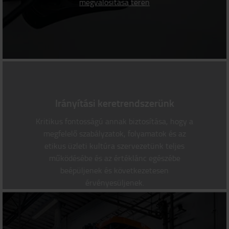
megvalósítása terén
Irányítási keretrendszerünk
Kritikus fontosságú annak biztosítása, hogy a
megfelelő szabályzatok, folyamatok és az
etikus üzleti kultúra szervezetünk teljes
működésébe és az értéklánc egészébe
beépüljenek és következetesen
érvényesüljenek.
Irányítási megközelítésünk