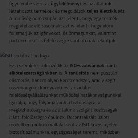
ügyfélélményt
figyelembe veszi az
és az általunk
teljes életciklusát
létrehozott termékek és megoldások
.
A minőség nem csupán azt jelenti, hogy egy termék
megfelel az előírásoknak; azt is jelenti, hogy előre
felismerjük az igényeket, és önmagunkat, valamint
partnereinket is felelősségre vonhatónak tekintjük.
ISO-szabványok iránti
Ez a szemlélet tükröződik az
elkötelezettségünkben
tanúsítás
is. A
nem pusztán
elismerés, hanem olyan keretrendszer, amely segít
összehangolni környezeti és társadalmi
felelősségvállalásunkat működési hatékonyságunkkal.
Igazolja, hogy folyamataink a biztonságra, a
megbízhatóságra és az általunk szolgált közösségek
iránti felelősségre épülnek. Decentralizált üzleti
modellben működő vállalatként az ISO közös nyelvet
biztosít számunkra: egységességet teremt, miközben