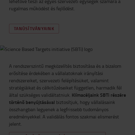
lehetővé teszi az egyes szervezeti egységek számára a
rugalmas működést és fejlődést.
TANÚSÍTVÁNYAINK
A rendszerszintű megközelítés biztosítása és a bizalom
erősítése érdekében a vállalatoknak irányítási
rendszereiket, szervezeti felépítésüket, valamint
stratégiáikat és célkitűzéseiket független, harmadik fél
Klímacéljaink SBTi részére
által szükséges validáltatniuk.
történő benyújtásával
biztosítjuk, hogy vállalásaink
összhangban legyenek a legfrissebb tudományos
eredményekkel. A validálás fontos szakmai elismerést
jelent.