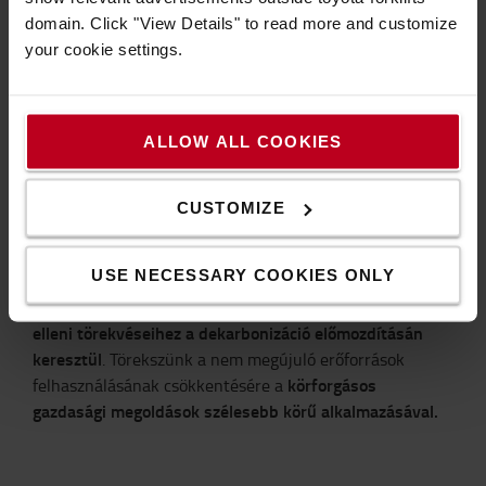
kötelezettségvállalásaink
domain. Click "View Details" to read more and customize
your cookie settings.
Napi működésünkbe és vállalati kultúránkba szervesen
környezeti, társadalmi és irányítási (ESG)
beépítjük a
elveket
. Az aktuális adatok elemzése, a vezetői
tapasztalatok és az érintettek elvárásai alapján
ALLOW ALL COOKIES
egyértelmű célkitűzéseket határozunk meg a hosszú
távú értékteremtés és a jogszabályi megfelelés
CUSTOMIZE
biztosítása érdekében, különös hangsúlyt helyezve az
éghajlatvédelmi intézkedésekre és a társadalmi
méltányosság előmozdítására.
USE NECESSARY COOKIES ONLY
éghajlatváltozás
Érdemben hozzájárulunk a társadalom
elleni törekvéseihez a dekarbonizáció előmozdításán
keresztül
. Törekszünk a nem megújuló erőforrások
körforgásos
felhasználásának csökkentésére a
gazdasági megoldások szélesebb körű alkalmazásával.