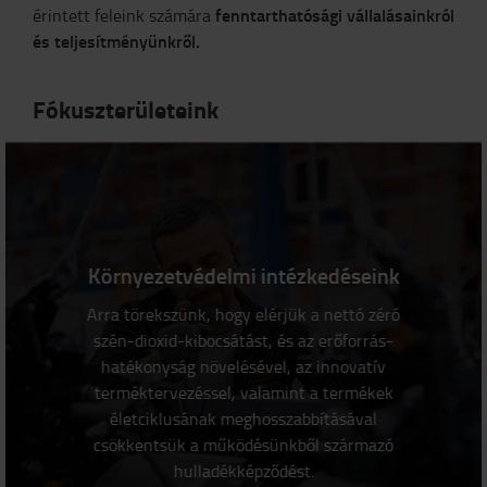
fenntarthatósági vállalásainkról
érintett feleink számára
és teljesítményünkről.
Fókuszterületeink
Környezetvédelmi intézkedéseink
Arra törekszünk, hogy elérjük a nettó zéró
szén-dioxid-kibocsátást, és az erőforrás-
hatékonyság növelésével, az innovatív
terméktervezéssel, valamint a termékek
életciklusának meghosszabbításával
csökkentsük a működésünkből származó
hulladékképződést.