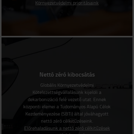
Környezetvédelmi prioritásaink
Nettó zéró kibocsátás
Globális Környezetvédelmi
Kötelezettségvállalásunk kijelöli a
dekarbonizáció felé vezető utat. Ennek
központi elemei a Tudományos Alapú Célok
Kezdeményezése (SBTi) által jóváhagyott
nettó zéró célkitűzéseink.
Előrehaladásunk a nettó zéró célkitűzések