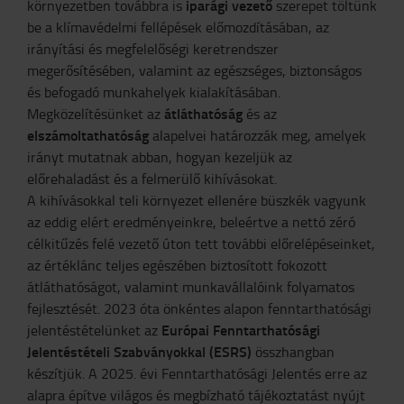
iparági vezető
környezetben továbbra is
szerepet töltünk
be a klímavédelmi fellépések előmozdításában, az
irányítási és megfelelőségi keretrendszer
megerősítésében, valamint az egészséges, biztonságos
és befogadó munkahelyek kialakításában.
átláthatóság
Megközelítésünket az
és az
elszámoltathatóság
alapelvei határozzák meg, amelyek
irányt mutatnak abban, hogyan kezeljük az
előrehaladást és a felmerülő kihívásokat.
A kihívásokkal teli környezet ellenére büszkék vagyunk
az eddig elért eredményeinkre, beleértve a nettó zéró
célkitűzés felé vezető úton tett további előrelépéseinket,
az értéklánc teljes egészében biztosított fokozott
átláthatóságot, valamint munkavállalóink folyamatos
fejlesztését. 2023 óta önkéntes alapon fenntarthatósági
Európai Fenntarthatósági
jelentéstételünket az
Jelentéstételi Szabványokkal (ESRS)
összhangban
készítjük. A 2025. évi Fenntarthatósági Jelentés erre az
alapra építve világos és megbízható tájékoztatást nyújt