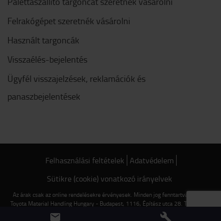
Palettaszállító targoncát szeretnék vásárolni
Felrakógépet szeretnék vásárolni
Használt targoncák
Visszaélés-bejelentés
Ügyfél visszajelzések, reklamációk és
panaszbejelentések
Felhasználási feltételek
Adatvédelem
Sütikre (cookie) vonatkozó irányelvek
Az árak csak az online rendelésekre érvényesek. Minden jog fenntartva © 2022
Toyota Material Handling Hungary - Budapest, 1116, Építész utca 28. Tel.: +36 1
482 0900