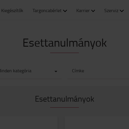
Kiegészítők
Targoncabérlet
Karrier
Szerviz
Esettanulmányok
inden kategória
Címke
Esettanulmányok