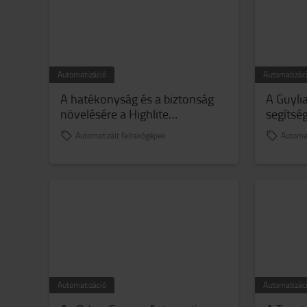
Automatizáció
Automatizác
A hatékonyság és a biztonság
A Guyli
növelésére a Highlite
segítsé
International B.V. a Toyota
jövőálló
Automatizált felrakógépek
Automat
Swarm Automation megoldását
választotta
Automatizáció
Automatizác