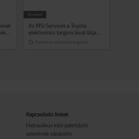
Termékek
óinak
Az MSI Services a Toyota
nek
elektromos targoncáival látja el
se
logisztikai feladatait
Elektromos ellensúlyos targoncák
Kapcsolódó linkek
Hidraulikus kézi palettázót
szeretnék vásárolni