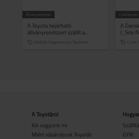
Állványrendszer
Csatlakozás
A Toyota bejárható
A Dans
állványrendszert szállít a
I_Site f
Natures Menu cégnek
fokozza
Hűtőház, Hagyományos, Bejárható
I_site
működé
A Toyotáról
Hogyan
Kik vagyunk mi
Szállít
Miért vásároljunk Toyotát
GYIK