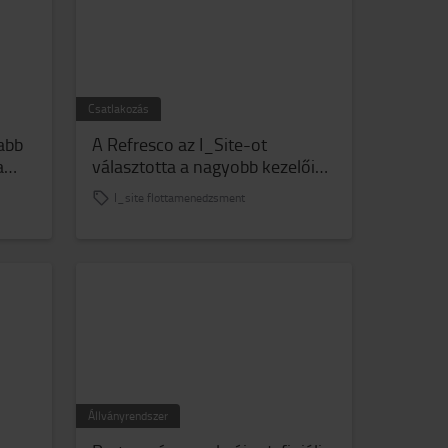
Csatlakozás
abb
A Refresco az I_Site-ot
a
választotta a nagyobb kezelői
biztonság és a flottafelügyelet
I_site flottamenedzsment
érdekében
Állványrendszer