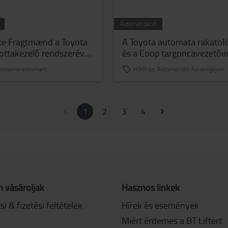
Automatizáció
ke Fragtmænd a Toyota
A Toyota automata rakatol
lottakezelő rendszerével
és a Coop targoncavezetői
 termelékenységét és a
biztonságos együttműködé
 flottamenedzsment
Hűtőház, Automatizált felrakógépek
s biztonságát
1
2
3
4
 vásároljak
Hasznos linkek
ási & fizetési feltételek
Hírek és események
Miért érdemes a BT Liftert