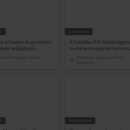
ió
Automatizáció
an a Swarm Automation
A FreeBee A/S biztonságos
gével skálázható,
munkakörnyezetet teremt 
 raktárt alakít ki
Toyota félautomata raktári
izált felrakógépek, Szoftver
Tolóoszlopos targoncák, Hűtőház,
megoldásával
Radioshuttle
ió
Állványrendszer