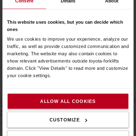
Consent
Details
About
rendszer teljesítményét:
Jármű áttekintése: az összes AGV valós idejű listája,
az aktuális állapottal, beleértve a jármű azonosítóját,
This website uses cookies, but you can decide which
a jármű állapotát és a terhelés állapotát
ones
Járműelőzmények: a jármű fontos eseményei vagy
hibái, a jármű azonosítójával, az eseménykóddal és az
We use cookies to improve your experience, analyze our
esemény leírásával
traffic, as well as provide customized communication and
Utasítás áttekintése: az utasítás végrehajtási
marketing. The website may also contain cookies to
idejének, a várakozási sor idejének, a befejezett
show relevant advertisements outside toyota-forklifts
utasítások megjelenítése járművenként
domain. Click "View Details" to read more and customize
Utasításelőzmények: az elmúlt 90 napra vonatkozó
your cookie settings.
korábbi utasításadatok
ALLOW ALL COOKIES
CUSTOMIZE