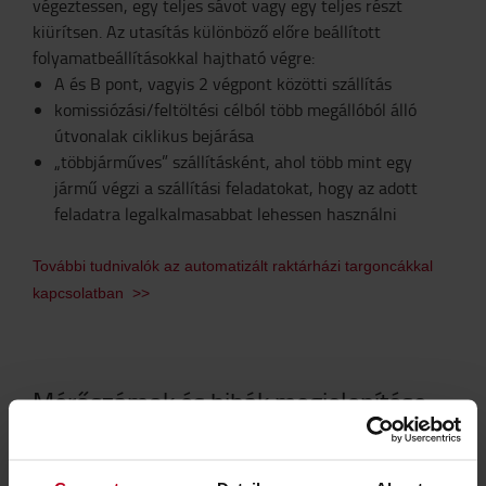
végeztessen, egy teljes sávot vagy egy teljes részt
kiürítsen. Az utasítás különböző előre beállított
folyamatbeállításokkal hajtható végre:
A és B pont, vagyis 2 végpont közötti szállítás
komissiózási/feltöltési célból több megállóból álló
útvonalak ciklikus bejárása
„többjárműves” szállításként, ahol több mint egy
jármű végzi a szállítási feladatokat, hogy az adott
feladatra legalkalmasabbat lehessen használni
További tudnivalók az automatizált raktárházi targoncákkal
kapcsolatban >>
Mérőszámok és hibák megjelenítése
A T-ONE teljesítménymutatók egész készletét biztosítja,
a felhasználói felületen grafikonokkal bemutatva a