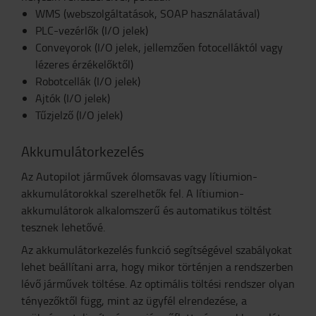
WMS (webszolgáltatások, SOAP használatával)
PLC-vezérlők (I/O jelek)
Conveyorok (I/O jelek, jellemzően fotocelláktól vagy
lézeres érzékelőktől)
Robotcellák (I/O jelek)
Ajtók (I/O jelek)
Tűzjelző (I/O jelek)
Akkumulátorkezelés
Az Autopilot járművek ólomsavas vagy lítiumion-
akkumulátorokkal szerelhetők fel. A lítiumion-
akkumulátorok alkalomszerű és automatikus töltést
tesznek lehetővé.
Az akkumulátorkezelés funkció segítségével szabályokat
lehet beállítani arra, hogy mikor történjen a rendszerben
lévő járművek töltése. Az optimális töltési rendszer olyan
tényezőktől függ, mint az ügyfél elrendezése, a