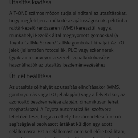
Utasítás kiadása
A T-ONE számos módon tudja elindítani az utasításokat,
hogy megfeleljen a működési sajátosságoknak, például a
raktárkezelő rendszeren (WMS) keresztül, vagy a
munkahelyi kezelők által megnyomott gombokkal (a
Toyota CallMe Screen/CallMe gombokat kínálja). Az I/O-
jelek (jellemzően fotocellák, PLC) vagy szkennerek
(gyakran a conveyorra szerelt vonalkódolvasó) is
használhatók az utasítás kezdeményezéséhez.
Úti cél beállítása
Az utasítás célhelyét az utasítás elindításakor (WMS,
gombnyomás vagy I/O jel alapján) vagy a felvételkor, az
azonosító beszkennelése alapján, dinamikusan lehet
meghatározni. A Toyota automatizálási szoftvere
lehetővé teszi, hogy a célhely-hozzárendelési funkció
segítségével beolvasott értéket küldjön egy adott
célállomásra. Ezt a célállomást nem kell előre beállítani,