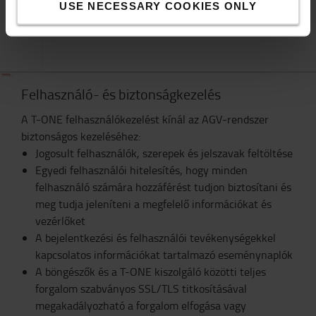
USE NECESSARY COOKIES ONLY
Felhasználó- és biztonságkezelés
A T-ONE felhasználókezelést kínál az AGV-rendszer
biztonságos kezeléséhez:
Jogosult felhasználók, szerepek és jelszavak feltöltése
Egyedi felhasználói hitelesítés, hogy minden
felhasználó számára hozzáférést tudjon biztosítani és
meg tudja jeleníteni a megfelelő információkat és
vezérlőket
A bejelentkezési és felhasználói tevékenységekkel
kapcsolatos információkat tartalmazó eseménynaplók
A böngészők és a T-ONE kiszolgáló közötti teljes
forgalom szabványos SSL/TLS titkosításával
megakadályozható a forgalom elfogása vagy