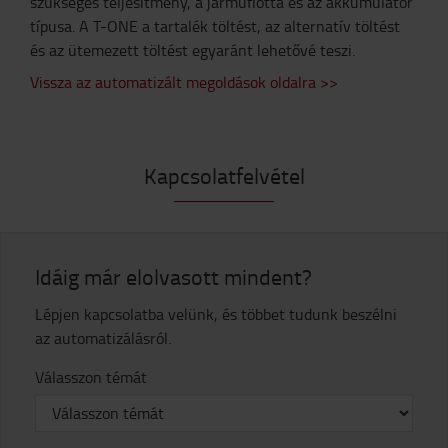
szükséges teljesítmény, a járműflotta és az akkumulátor
típusa. A T-ONE a tartalék töltést, az alternatív töltést
és az ütemezett töltést egyaránt lehetővé teszi.
Vissza az automatizált megoldások oldalra >>
Kapcsolatfelvétel
Idáig már elolvasott mindent?
Lépjen kapcsolatba velünk, és többet tudunk beszélni
az automatizálásról.
Válasszon témát