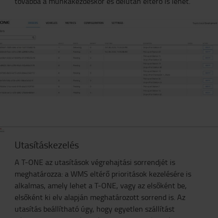
továbbá a munkakezdéskor és délután eltérő is lehet.
Utasításkezelés
A T-ONE az utasítások végrehajtási sorrendjét is
meghatározza: a WMS eltérő prioritások kezelésére is
alkalmas, amely lehet a T-ONE, vagy az elsőként be,
elsőként ki elv alapján meghatározott sorrend is. Az
utasítás beállítható úgy, hogy egyetlen szállítást