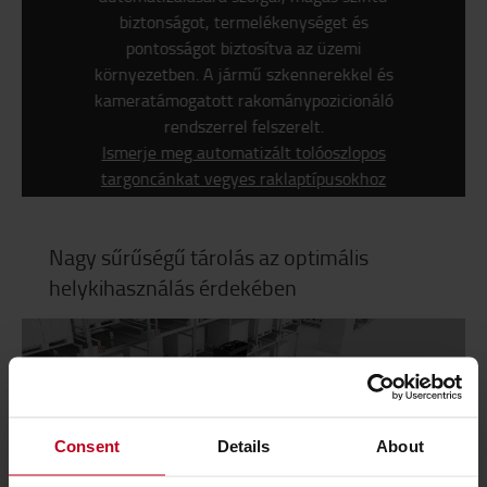
biztonságot, termelékenységet és
pontosságot biztosítva az üzemi
környezetben. A jármű szkennerekkel és
kameratámogatott rakománypozicionáló
rendszerrel felszerelt.
Ismerje meg automatizált tolóoszlopos
targoncánkat vegyes raklaptípusokhoz
Nagy sűrűségű tárolás az optimális
helykihasználás érdekében
Consent
Details
About