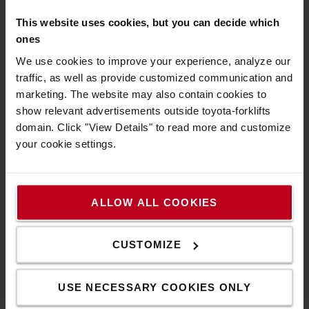
This website uses cookies, but you can decide which
Automata tároló és kiszolgáló
ones
rendszerünk (AS/RS) nagy sűrűségű
We use cookies to improve your experience, analyze our
tárolási megoldást kínál Toyota
traffic, as well as provide customized communication and
raklaptároló kocsik és automatizált
marketing. The website may also contain cookies to
tolóoszlopos targoncák alkalmazásával,
show relevant advertisements outside toyota-forklifts
amely akár 80%-os területmegtakarítást
domain. Click "View Details" to read more and customize
is lehetővé tehet.
your cookie settings.
Ismerje meg Swarm Automation tárolási
megoldásunkat raklaptároló kocsikkal
ALLOW ALL COOKIES
Raklapos áru padlószintű tárolása
CUSTOMIZE
USE NECESSARY COOKIES ONLY