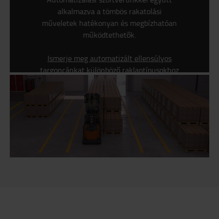
alkalmazva a tömbös rakatolási
műveletek hatékonyan és megbízhatóan
működtethetők.
Ismerje meg automatizált ellensúlyos
targoncánkat különböző raklaptípusokhoz