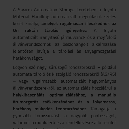
A Swarm Automation Storage keretében a Toyota
Material Handling automatizált megoldások széles
amelyek rugalmasan illeszkednek az
körét kínálja,
Ön raktári tárolási igényeihez
. A Toyota
automatizált irányítású járműveinek és a megfelelő
állványrendszernek az összehangolt alkalmazása
jelentősen javítja a tárolási és anyagmozgatási
hatékonyságot.
Legyen szó nagy sűrűségű rendszerekről – például
automata tároló és kiszolgáló rendszerekről (AS/RS)
– vagy rugalmasabb, automatizált hagyományos
állványrendszerekről, az automatizálás hozzájárul a
helykihasználás optimalizálásához, a manuális
árumozgatás csökkentéséhez és a folyamatos,
hatékony működés fenntartásához
. Támogatja a
gyorsabb komissiózást, a nagyobb pontosságot,
valamint a munkaerő és a rendelkezésre álló terület