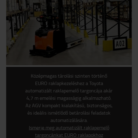
Középmagas tárolási szinten történő
EURO raklapkezeléshez a Toyota
automatizált raklapemelő targoncája akár
4,7 m emelési magasságig alkalmazható.
Az AGV kompakt kialakítású, biztonságos,
és ideális ismétlődő betárolási feladatok
automatizálására.
Ismerje meg automatizált raklapemelő
targoncánkat EURO raklapokhoz