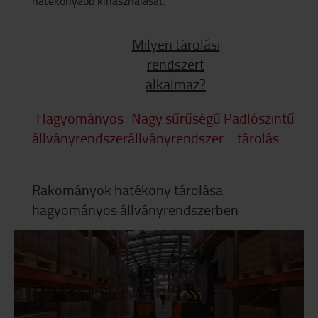
hatékonyabb kihasználását.
Milyen tárolási
rendszert
alkalmaz?
Hagyományos
Nagy sűrűségű
Padlószintű
állványrendszer
állványrendszer
tárolás
Rakományok hatékony tárolása
hagyományos állványrendszerben