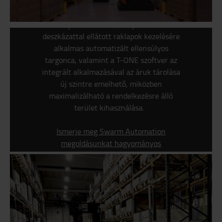
A Toyota hagyományos
állványrendszerének, a nyitott és alsó
deszkázattal ellátott raklapok kezelésére
alkalmas automatizált ellensúlyos
targonca, valamint a T-ONE szoftver az
integrált alkalmazásával az áruk tárolása
új szintre emelhető, miközben
maximalizálható a rendelkezésre álló
terület kihasználása.
Ismerje meg Swarm Automation
megoldásunkat hagyományos
állványrendszerekhez és különböző
raklaptípusokhoz