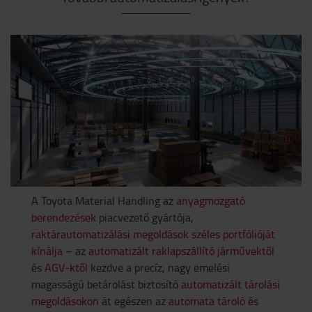
A Toyota Material Handling az
anyagmozgató
berendezések
piacvezető gyártója,
raktárautomatizálási megoldások széles portfólióját
kínálja
– az
automatizált raklapszállító járművektől
és
AGV-ktől
kezdve a precíz, nagy emelési
magasságú betárolást biztosító
automatizált tárolási
megoldásokon
át egészen az
automata tároló és