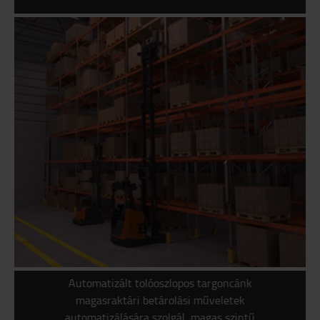
Automatizált tolóoszlopos targoncánk
magasraktári betárolási műveletek
automatizálására szolgál, magas szintű