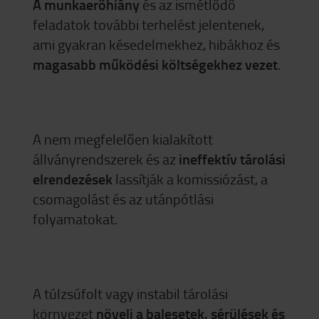
A munkaerőhiány
és az ismétlődő
feladatok további terhelést jelentenek,
ami gyakran késedelmekhez, hibákhoz és
magasabb működési költségekhez vezet
.
A nem megfelelően kialakított
állványrendszerek és az
ineffektív tárolási
elrendezések
lassítják a komissiózást, a
csomagolást és az utánpótlási
folyamatokat.
A túlzsúfolt vagy instabil tárolási
környezet
növeli a balesetek, sérülések és