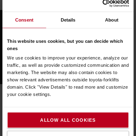
például a raktárirányítási rendszerekkel.
Consent
Details
About
This website uses cookies, but you can decide which
Please
accept marketing-cookies
to watch this video.
ones
We use cookies to improve your experience, analyze our
traffic, as well as provide customized communication and
marketing. The website may also contain cookies to
show relevant advertisements outside toyota-forklifts
domain. Click "View Details" to read more and customize
your cookie settings.
Működési elv
ALLOW ALL COOKIES
A hagyományos állványrendszer megbízhatóságát az
automatizált irányítású targoncák hatékonyságával