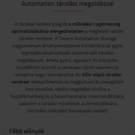
Automation tárolási megoldással
a működési rugalmasság
A tárolási hatékonyság és
optimalizálásához elengedhetetlen
a megfelelő raktári
tárolási rendszer. A Swarm Automation Storage
hagyományos állványrendszerrel kombinálva az egyik
leginkább alkalmazkodó automatizált tárolási
megoldásunk, amely gyors, egyszerű és közvetlen
hozzáférést biztosít a raktárban tárolt valamennyi
AGV-alapú tárolási
raklaphoz vagy rakományhoz. Az
rendszer
zökkenőmentes és megbízható árumozgatást
tesz lehetővé, ideális megoldást kínálva a
hozzáférhetőség és a helykihasználás maximalizálására,
valamint a tárolási műveletek automatizálására
minimális működési fennakadás mellett.
Főbb előnyök