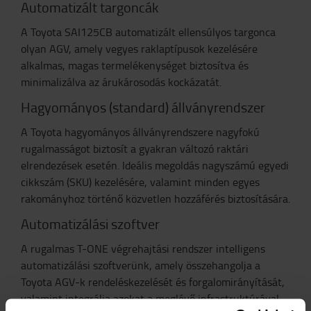
Automatizált targoncák
A Toyota SAI125CB automatizált ellensúlyos targonca
olyan AGV, amely vegyes raklaptípusok kezelésére
alkalmas, magas termelékenységet biztosítva és
minimalizálva az árukárosodás kockázatát.
Hagyományos (standard) állványrendszer
A Toyota hagyományos állványrendszere nagyfokú
rugalmasságot biztosít a gyakran változó raktári
elrendezések esetén. Ideális megoldás nagyszámú egyedi
cikkszám (SKU) kezelésére, valamint minden egyes
rakományhoz történő közvetlen hozzáférés biztosítására.
Automatizálási szoftver
A rugalmas T-ONE végrehajtási rendszer intelligens
automatizálási szoftverünk, amely összehangolja a
Toyota AGV-k rendeléskezelését és forgalomirányítását,
valamint integrálja azokat a meglévő infrastruktúrával,