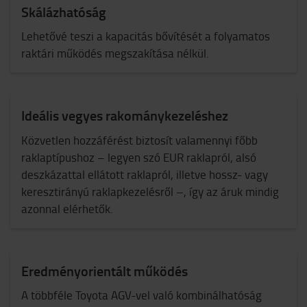
Skálázhatóság
Lehetővé teszi a kapacitás bővítését a folyamatos
raktári működés megszakítása nélkül.
Ideális vegyes rakománykezeléshez
Közvetlen hozzáférést biztosít valamennyi főbb
raklaptípushoz – legyen szó EUR raklapról, alsó
deszkázattal ellátott raklapról, illetve hossz- vagy
keresztirányú raklapkezelésről –, így az áruk mindig
azonnal elérhetők.
Eredményorientált működés
A többféle Toyota AGV-vel való kombinálhatóság