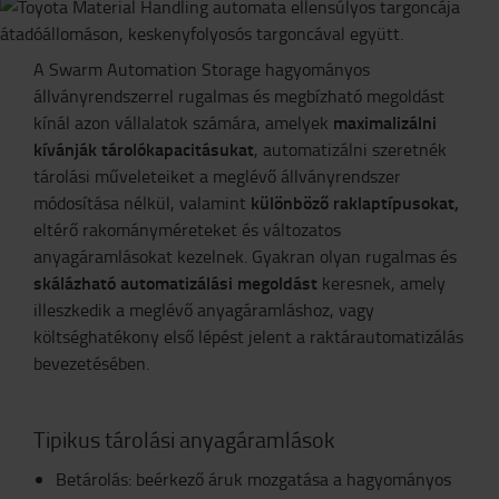
A Swarm Automation Storage hagyományos
állványrendszerrel rugalmas és megbízható megoldást
maximalizálni
kínál azon vállalatok számára, amelyek
kívánják tárolókapacitásukat
, automatizálni szeretnék
tárolási műveleteiket a meglévő állványrendszer
különböző raklaptípusokat,
módosítása nélkül, valamint
eltérő rakományméreteket és változatos
anyagáramlásokat kezelnek. Gyakran olyan rugalmas és
skálázható automatizálási megoldást
keresnek, amely
illeszkedik a meglévő anyagáramláshoz, vagy
költséghatékony első lépést jelent a raktárautomatizálás
bevezetésében.
Tipikus tárolási anyagáramlások
Betárolás: beérkező áruk mozgatása a hagyományos