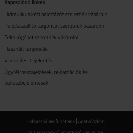
Kapcsolódó linkek
Hidraulikus kézi palettázót szeretnék vásárolni
Palettaszállító targoncát szeretnék vásárolni
Felrakógépet szeretnék vásárolni
Használt targoncák
Visszaélés-bejelentés
Ügyfél visszajelzések, reklamációk és
panaszbejelentések
Felhasználási feltételek
Adatvédelem
Sütikre (cookie) vonatkozó irányelvek