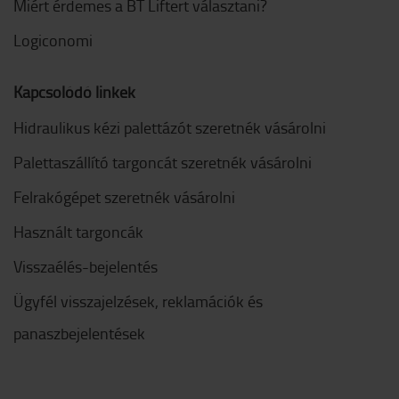
Miért érdemes a BT Liftert választani?
Logiconomi
Kapcsolódó linkek
Hidraulikus kézi palettázót szeretnék vásárolni
Palettaszállító targoncát szeretnék vásárolni
Felrakógépet szeretnék vásárolni
Használt targoncák
Visszaélés-bejelentés
Ügyfél visszajelzések, reklamációk és
panaszbejelentések