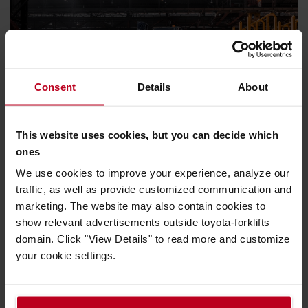
Consent
Details
About
Első a biztonság
This website uses cookies, but you can decide which
A biztonságos munkakörnyezet termelékeny is.
ones
Tekintse meg termékeinket
We use cookies to improve your experience, analyze our
traffic, as well as provide customized communication and
marketing. The website may also contain cookies to
show relevant advertisements outside toyota-forklifts
domain. Click "View Details" to read more and customize
Vásároljon Toyota kiegészítőket az új
your cookie settings.
online webáruházunkban
Az új Alkatrész Webáruházunkban kiegészítőink