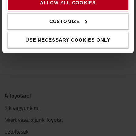
széles választékát kínáljuk. Böngésszen és
ALLOW ALL COOKIES
vásároljon ipari
töltők és csatlakozók
,
külső elemek
és villák
,
biztonság
,
kerekes kocsik és rollerek
,
CUSTOMIZE
lámpák
,
belső elemek
,
szerszámok és
munkaruházat
,
idényjellegű ajánlatok
közül.
USE NECESSARY COOKIES ONLY
A Toyotáról
Kik vagyunk mi
Miért vásároljunk Toyotát
Letöltések