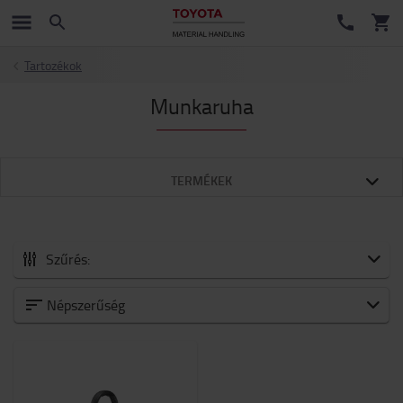
Tartozékok
Munkaruha
TERMÉKEK
Szűrés:
Minden Tartozékok
Népszerűség
Új érkezők
Akkumulátorok és elektronika
Villák és villatoldatok
Targonca tartozékok