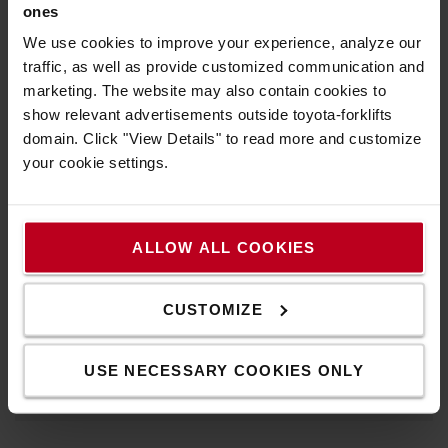
ones
We use cookies to improve your experience, analyze our
traffic, as well as provide customized communication and
marketing. The website may also contain cookies to
show relevant advertisements outside toyota-forklifts
domain. Click "View Details" to read more and customize
your cookie settings.
Gördüljön tovább
Minősége és funkcionalitása a legapróbb részletekig is
ALLOW ALL COOKIES
felfedezhető, szállítókocsijaink még a nehezebb terhek
esetén is könnyedén gördülnek.
CUSTOMIZE
Tudjon meg többet ipari rollereinkről és
szállítókocsikjainkról
USE NECESSARY COOKIES ONLY