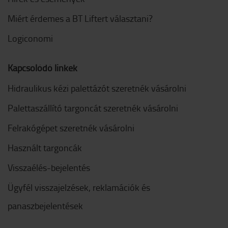
Miért érdemes a BT Liftert választani?
Logiconomi
Kapcsolódó linkek
Hidraulikus kézi palettázót szeretnék vásárolni
Palettaszállító targoncát szeretnék vásárolni
Felrakógépet szeretnék vásárolni
Használt targoncák
Visszaélés-bejelentés
Ügyfél visszajelzések, reklamációk és
panaszbejelentések