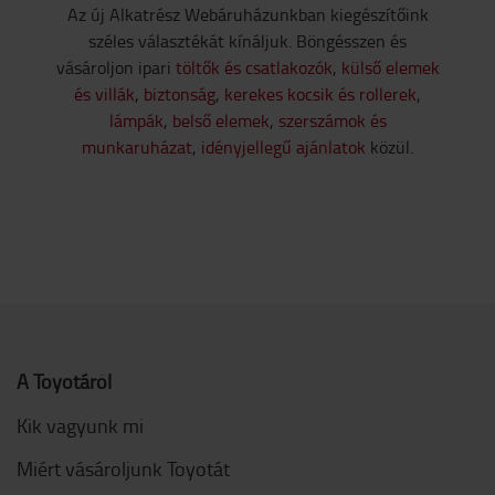
Az új Alkatrész Webáruházunkban kiegészítőink
széles választékát kínáljuk. Böngésszen és
vásároljon ipari
töltők és csatlakozók
,
külső elemek
és villák
,
biztonság
,
kerekes kocsik és rollerek
,
lámpák
,
belső elemek
,
szerszámok és
munkaruházat
,
idényjellegű ajánlatok
közül.
A Toyotáról
Kik vagyunk mi
Miért vásároljunk Toyotát