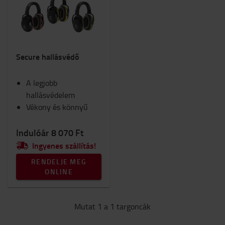
Biztonság
Kocsik és rollerek
Lámpák
Belső elemek
Secure hallásvédő
Ülések
RAM-konzol
A legjobb
Munkaruha
hallásvédelem
Téli
Vékony és könnyű
Munkahely és raktár
Belső égésű motorral felszerelt targonca
Fogyóeszközök
Indulóár 8 070 Ft
Ingyenes szállítás!
Kategória
RENDELJE MEG
Hallásvédelem
(1)
ONLINE
Mutat 1 a 1 targoncák