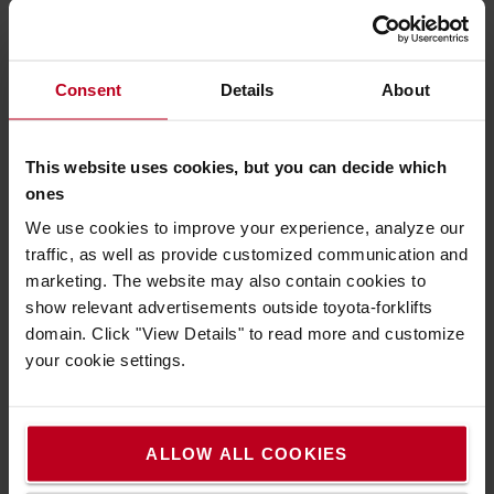
Consent
Details
About
This website uses cookies, but you can decide which
ones
Miben segíthetünk?
We use cookies to improve your experience, analyze our
traffic, as well as provide customized communication and
Használt targonca telephely: Dunaharaszti,
marketing. The website may also contain cookies to
Raktár u. 8-Halton B/3 épület, 2330
show relevant advertisements outside toyota-forklifts
domain. Click "View Details" to read more and customize
Magyarország
your cookie settings.
KAPCSOLATFELVÉTEL
További információ
ALLOW ALL COOKIES
Hogyan vásárolhat online?