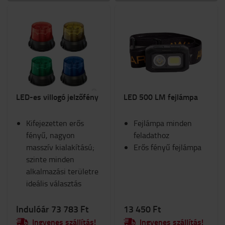
LED-es villogó jelzőfény
LED 500 LM fejlámpa
Kifejezetten erős
Fejlámpa minden
fényű, nagyon
feladathoz
masszív kialakítású;
Erős fényű fejlámpa
szinte minden
alkalmazási területre
ideális választás
Indulóár 73 783 Ft
13 450 Ft
Ingyenes szállítás!
Ingyenes szállítás!