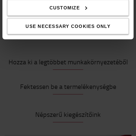
Kiszállítás & kézbesítés
CUSTOMIZE
GYIK
USE NECESSARY COOKIES ONLY
Hozza ki a legtöbbet munkakörnyezetéből
Fektessen be a termelékenységbe
Népszerű kiegészítőink