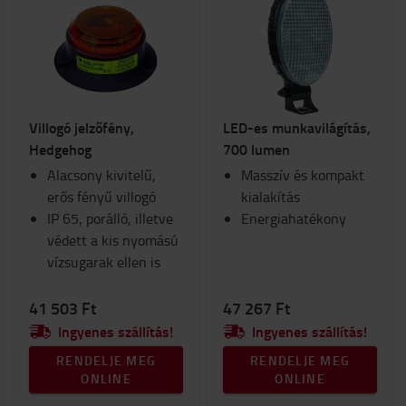
Villogó jelzőfény,
LED-es munkavilágítás,
Hedgehog
700 lumen
Alacsony kivitelű,
Masszív és kompakt
erős fényű villogó
kialakítás
IP 65, porálló, illetve
Energiahatékony
védett a kis nyomású
vízsugarak ellen is
41 503 Ft
47 267 Ft
Ingyenes szállítás!
Ingyenes szállítás!
RENDELJE MEG
RENDELJE MEG
ONLINE
ONLINE