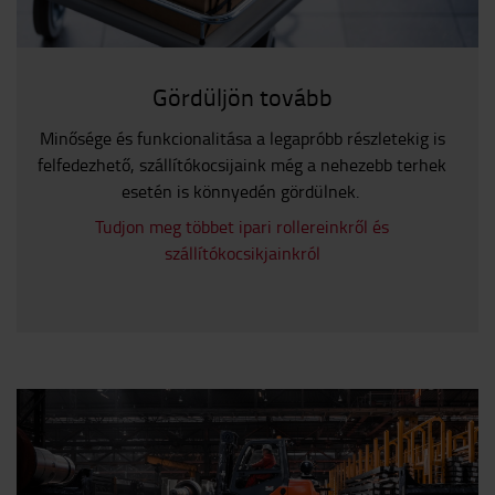
Gördüljön tovább
Minősége és funkcionalitása a legapróbb részletekig is
felfedezhető, szállítókocsijaink még a nehezebb terhek
esetén is könnyedén gördülnek.
Tudjon meg többet ipari rollereinkről és
szállítókocsikjainkról