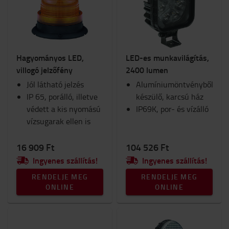
Biztonság
Kocsik és rollerek
Lámpák
Belső elemek
Hagyományos LED,
LED-es munkavilágítás,
Ülések
villogó jelzőfény
2400 lumen
RAM-konzol
Jól látható jelzés
Munkaruha
Alumíniumöntvényből
IP 65, porálló, illetve
Téli
készülő, karcsú ház
védett a kis nyomású
Munkahely és raktár
IP69K, por- és vízálló
vízsugarak ellen is
Belső égésű motorral felszerelt targonca
Fogyóeszközök
16 909 Ft
104 526 Ft
Kategória
Ingyenes szállítás!
Ingyenes szállítás!
Biztonsági fények
(12)
RENDELJE MEG
RENDELJE MEG
ONLINE
ONLINE
Munkalámpák
(11)
Villogó és fejlámpák
(6)