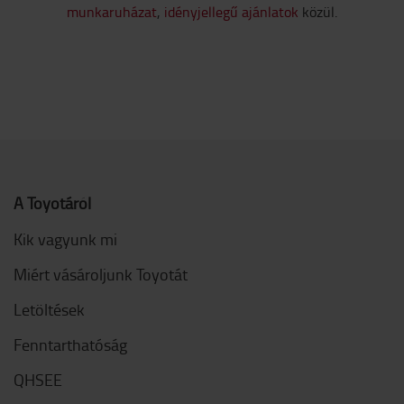
munkaruházat
,
idényjellegű ajánlatok
közül.
A Toyotáról
Kik vagyunk mi
Miért vásároljunk Toyotát
Letöltések
Fenntarthatóság
QHSEE