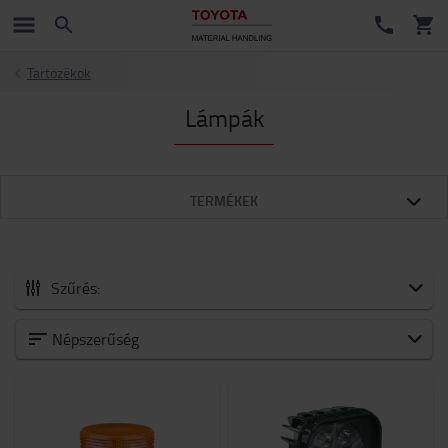
Tartozékok
Lámpák
TERMÉKEK
Szűrés:
Minden Tartozékok
Népszerűség
Új érkezők
Akkumulátorok és elektronika
Villák és villatoldatok
Targonca tartozékok