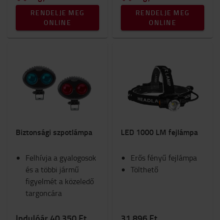
RENDELJE MEG
RENDELJE MEG
ONLINE
ONLINE
Biztonsági szpotlámpa
LED 1000 LM fejlámpa
Felhívja a gyalogosok
Erős fényű fejlámpa
és a többi jármű
Tölthető
figyelmét a közeledő
targoncára
Indulóár 40 350 Ft
31 896 Ft