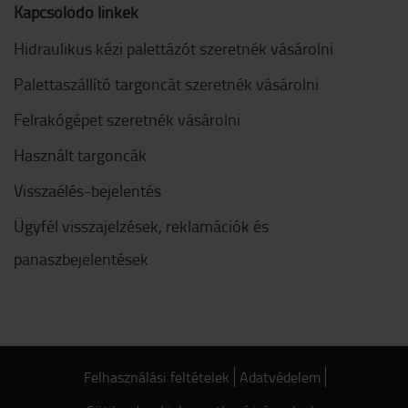
Kapcsolódó linkek
Hidraulikus kézi palettázót szeretnék vásárolni
Palettaszállító targoncát szeretnék vásárolni
Felrakógépet szeretnék vásárolni
Használt targoncák
Visszaélés-bejelentés
Ügyfél visszajelzések, reklamációk és
panaszbejelentések
Felhasználási feltételek
Adatvédelem