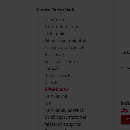
Minden Tartozékok
Új érkezők
Akkumulátorok és
elektronika
Villák és villatoldatok
Targonca tartozékok
Tart
Biztonság
Kocsik és rollerek
S
Lámpák
t
Belső elemek
Ülések
RAM-konzol
Munkaruha
Indu
Téli
Munkahely és raktár
Belső égésű motorral
R
felszerelt targonca