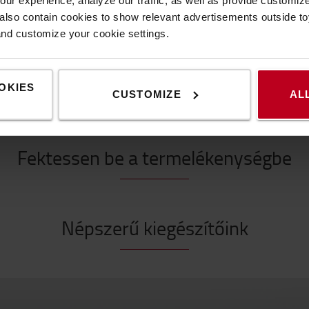
ur experience, analyze our traffic, as well as provide customi
lso contain cookies to show relevant advertisements outside toy
and customize your cookie settings.
ozza ki a legtöbbet munkakörnyezetéb
OKIES
CUSTOMIZE
AL
Fektessen be a termelékenységbe
Népszerű kiegészítőink