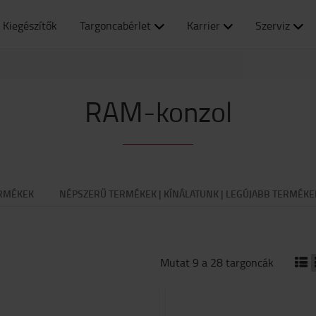
Kiegészítők
Targoncabérlet
Karrier
Szerviz
RAM-konzol
RMÉKEK
NÉPSZERŰ TERMÉKEK | KÍNÁLATUNK | LEGÚJABB TERMÉKE
Mutat 9 a 28 targoncák