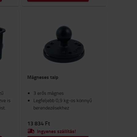
Mágneses talp
zű
3 erős mágnes
zve is
Legfeljebb 0,9 kg-os könnyű
st.
berendezésekhez
13 834 Ft
Ingyenes szállítás!