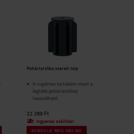
Pohártartóba szerelt talp
t
A rugalmas tartóelem miatt a
legtöbb pohártartóhoz
használható
22 289 Ft
Ingyenes szállítás!
RENDELJE MEG ONLINE