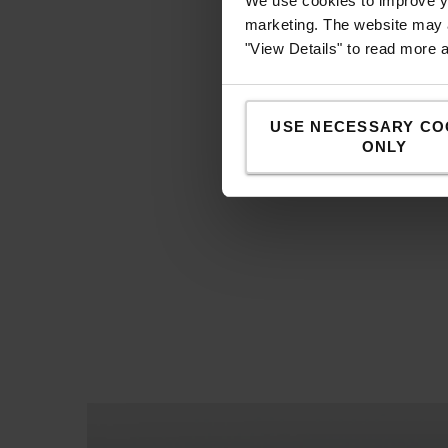
We use cookies to improve yo
marketing. The website may a
"View Details" to read more 
H
USE NECESSARY CO
ONLY