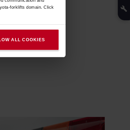
zed communication and
ota-forklifts domain. Click
ől
LOW ALL COOKIES