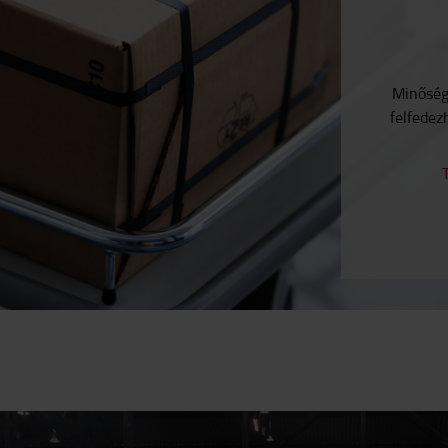
Minősége
felfedez