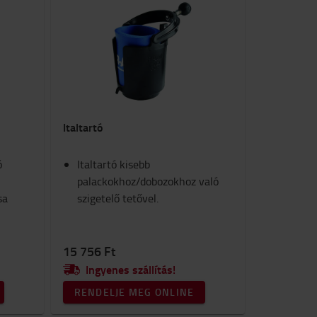
Italtartó
ó
Italtartó kisebb
palackokhoz/dobozokhoz való
sa
szigetelő tetővel.
15 756 Ft
Ingyenes szállítás!
RENDELJE MEG ONLINE