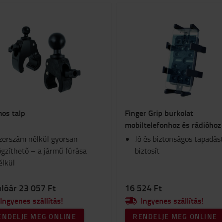
os talp
Finger Grip burkolat
mobiltelefonhoz és rádióhoz
zerszám nélkül gyorsan
Jó és biztonságos tapadás
ögzíthető – a jármű fúrása
biztosít
élkül
lóár 23 057 Ft
16 524 Ft
Ingyenes szállítás!
Ingyenes szállítás!
ENDELJE MEG ONLINE
RENDELJE MEG ONLINE