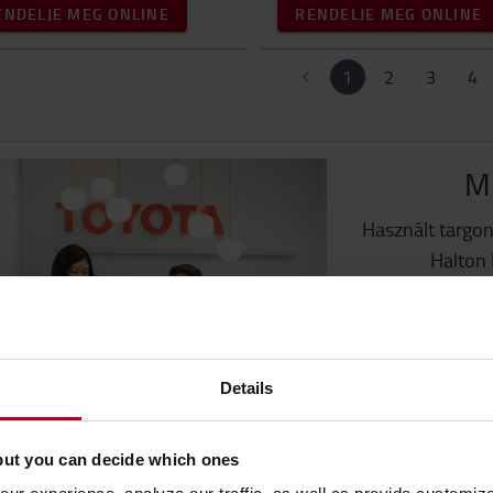
ENDELJE MEG ONLINE
RENDELJE MEG ONLINE
1
2
3
4
Mi
Használt targon
Halton 
Details
but you can decide which ones