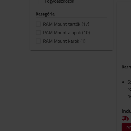
Fogyóeszközök
Kategória
RAM Mount tartók
(17)
RAM Mount alapok
(10)
RAM Mount karok
(1)
Karm
S
r
n
Indu
R