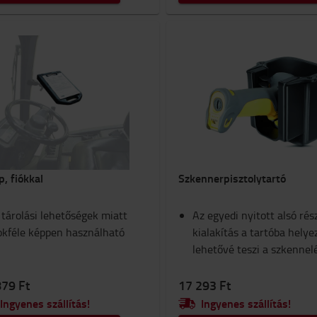
p, fiókkal
Szkennerpisztolytartó
 tárolási lehetőségek miatt
Az egyedi nyitott alsó rés
okféle képpen használható
kialakítás a tartóba helye
lehetővé teszi a szkennelé
879 Ft
17 293 Ft
Ingyenes szállítás!
Ingyenes szállítás!