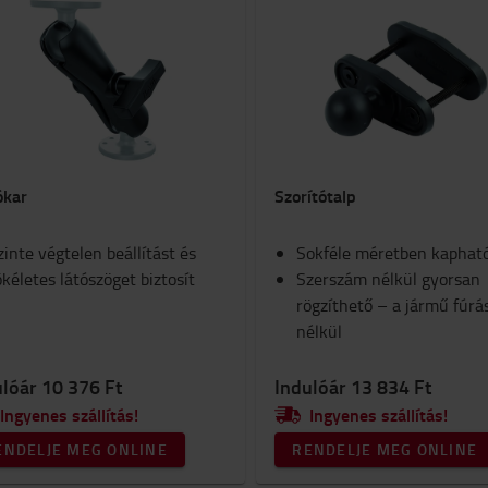
ókar
Szorítótalp
zinte végtelen beállítást és
Sokféle méretben kaphat
ökéletes látószöget biztosít
Szerszám nélkül gyorsan
rögzíthető – a jármű fúrá
nélkül
lóár 10 376 Ft
Indulóár 13 834 Ft
Ingyenes szállítás!
Ingyenes szállítás!
ENDELJE MEG ONLINE
RENDELJE MEG ONLINE