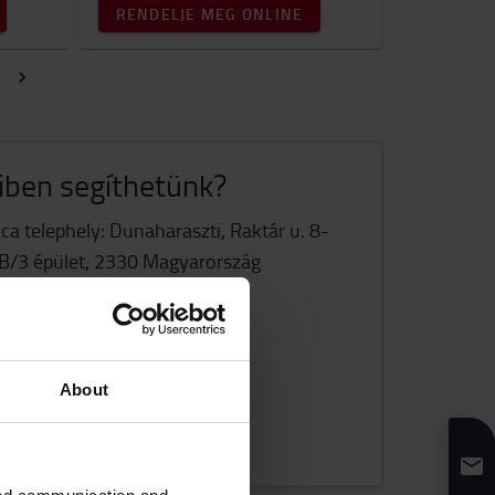
RENDELJE MEG ONLINE
ben segíthetünk?
ca telephely: Dunaharaszti, Raktár u. 8-
B/3 épület, 2330 Magyarország
KAPCSOLATFELVÉTEL
További információ
About
Hogyan vásárolhat online?
Kiszállítás & kézbesítés
GYIK