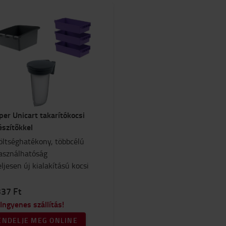
per Unicart takarítókocsi
észítőkkel
öltséghatékony, többcélú
asználhatóság
eljesen új kialakítású kocsi
337 Ft
Ingyenes szállítás!
ENDELJE MEG ONLINE