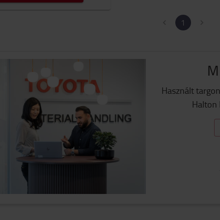
1
Mi
Használt targon
Halton 