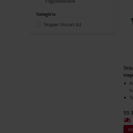
Fogyóeszközök
Kategória
Skipper Unicart
(4)
Skip
kieg
K
h
T
55 
R