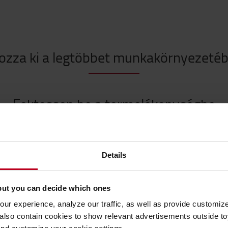
ozza ki a legtöbbet munkakörnyezetéb
Fektessen be a termelékenységbe
Népszerű kiegészítőink
Details
but you can decide which ones
ur experience, analyze our traffic, as well as provide customi
lso contain cookies to show relevant advertisements outside toy