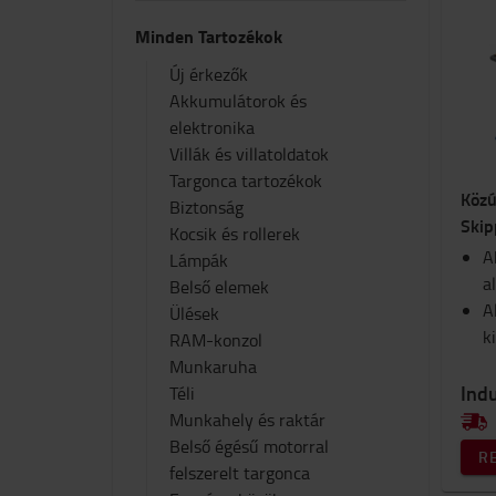
Minden Tartozékok
Új érkezők
Akkumulátorok és
elektronika
Villák és villatoldatok
Targonca tartozékok
Közú
Biztonság
Skip
Kocsik és rollerek
A
Lámpák
a
Belső elemek
A
Ülések
k
RAM-konzol
Munkaruha
Ind
Téli
Munkahely és raktár
Belső égésű motorral
R
felszerelt targonca