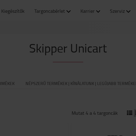
Kiegészítők
Targoncabérlet
Karrier
Szerviz
Skipper Unicart
RMÉKEK
NÉPSZERŰ TERMÉKEK | KÍNÁLATUNK | LEGÚJABB TERMÉKE
Mutat 4 a 4 targoncák