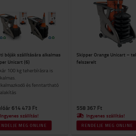
ti bóják szállítására alkalmas
Skipper Orange Unicart – te
per Unicart (6)
felszerelt
kár 100 kg teherbírásra is
lkalmas.
lkalmazkodó és fenntartható
ialakítás
ulóár 614 473 Ft
558 367 Ft
Ingyenes szállítás!
Ingyenes szállítás!
ENDELJE MEG ONLINE
RENDELJE MEG ONLINE