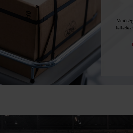
Minősége
felfedez