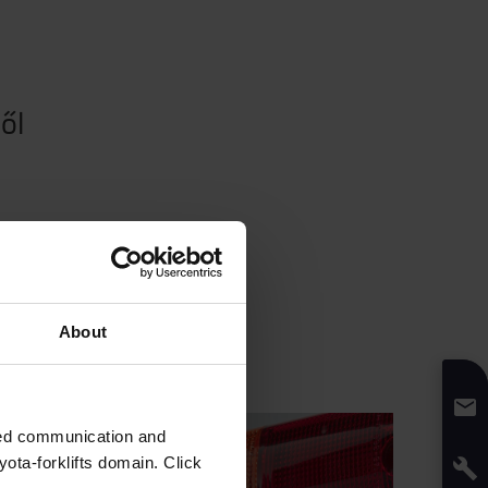
ől
About
zed communication and
ota-forklifts domain. Click