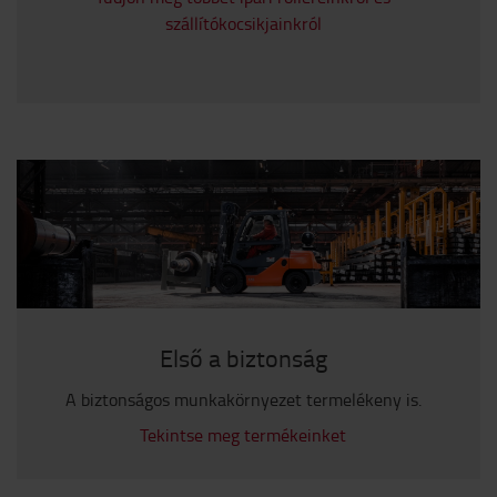
szállítókocsikjainkról
Első a biztonság
A biztonságos munkakörnyezet termelékeny is.
Tekintse meg termékeinket