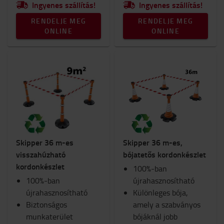
Ingyenes szállítás!
Ingyenes szállítás!
RENDELJE MEG
RENDELJE MEG
ONLINE
ONLINE
Skipper 36 m-es
Skipper 36 m-es,
visszahúzható
bójatetős kordonkészlet
kordonkészlet
100%-ban
100%-ban
újrahasznosítható
újrahasznosítható
Különleges bója,
Biztonságos
amely a szabványos
munkaterület
bójáknál jobb