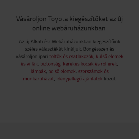
Vásároljon Toyota kiegészítőket az új
online webáruházunkban
Az új Alkatrész Webáruházunkban kiegészítőink
széles választékát kínáljuk. Böngésszen és
vásároljon ipari
töltők és csatlakozók
,
külső elemek
és villák
,
biztonság
,
kerekes kocsik és rollerek
,
lámpák
,
belső elemek
,
szerszámok és
munkaruházat
,
idényjellegű ajánlatok
közül.