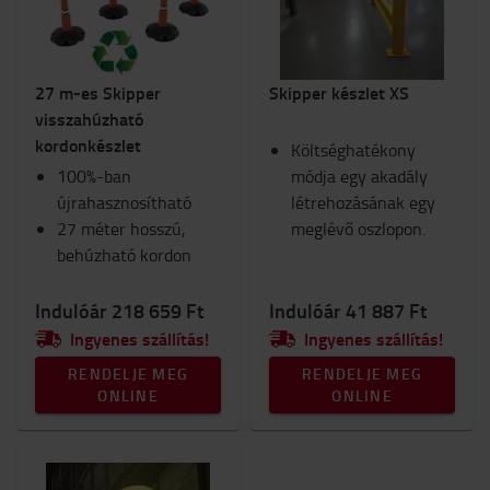
27 m-es Skipper
Skipper készlet XS
visszahúzható
kordonkészlet
Költséghatékony
100%-ban
módja egy akadály
újrahasznosítható
létrehozásának egy
27 méter hosszú,
meglévő oszlopon.
behúzható kordon
Indulóár 218 659 Ft
Indulóár 41 887 Ft
Ingyenes szállítás!
Ingyenes szállítás!
RENDELJE MEG
RENDELJE MEG
ONLINE
ONLINE