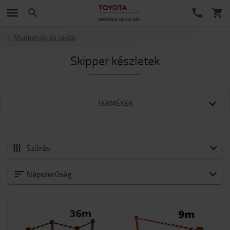
Munkahely és raktár
Skipper készletek
TERMÉKEK
Szűrés:
Minden Tartozékok
Népszerűség
Új érkezők
Akkumulátorok és elektronika
Villák és villatoldatok
Targonca tartozékok