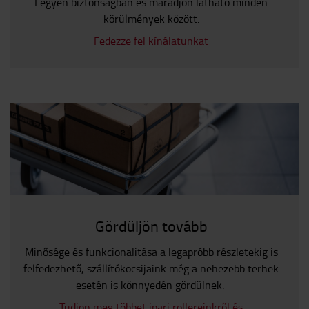
Legyen biztonságban és maradjon látható minden
körülmények között.
Fedezze fel kínálatunkat
Gördüljön tovább
Minősége és funkcionalitása a legapróbb részletekig is
felfedezhető, szállítókocsijaink még a nehezebb terhek
esetén is könnyedén gördülnek.
Tudjon meg többet ipari rollereinkről és