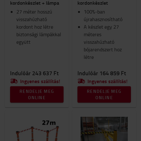
kordonkészlet + lámpa
kordonkészlet
27 méter hosszú
100%-ban
visszahúzható
újrahasznosítható
kordont hoz létre
A készlet egy 27
biztonsági lámpákkal
méteres
együtt
visszahúzható
bójarendszert hoz
létre
Indulóár 243 637 Ft
Indulóár 164 859 Ft
Ingyenes szállítás!
Ingyenes szállítás!
RENDELJE MEG
RENDELJE MEG
ONLINE
ONLINE