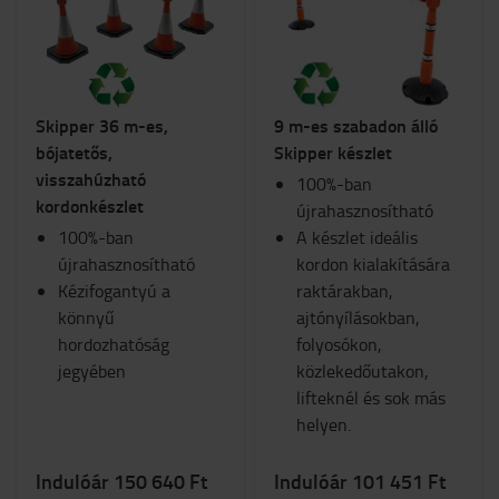
Biztonság
Kocsik és rollerek
Lámpák
Belső elemek
Skipper 36 m-es,
9 m-es szabadon álló
Ülések
bójatetős,
Skipper készlet
RAM-konzol
visszahúzható
Munkaruha
100%-ban
kordonkészlet
Téli
újrahasznosítható
100%-ban
Munkahely és raktár
A készlet ideális
újrahasznosítható
Belső égésű motorral felszerelt targonca
kordon kialakítására
Kézifogantyú a
Fogyóeszközök
raktárakban,
könnyű
ajtónyílásokban,
Kategória
hordozhatóság
folyosókon,
jegyében
közlekedőutakon,
Skipper készletek
(10)
lifteknél és sok más
helyen.
Indulóár 150 640 Ft
Indulóár 101 451 Ft