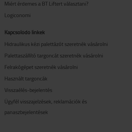
Miért érdemes a BT Liftert választani?
Logiconomi
Kapcsolódó linkek
Hidraulikus kézi palettázót szeretnék vásárolni
Palettaszállító targoncát szeretnék vásárolni
Felrakógépet szeretnék vásárolni
Használt targoncák
Visszaélés-bejelentés
Ügyfél visszajelzések, reklamációk és
panaszbejelentések