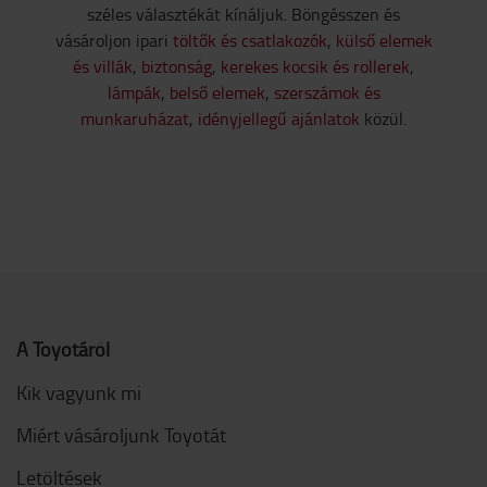
széles választékát kínáljuk. Böngésszen és
vásároljon ipari
töltők és csatlakozók
,
külső elemek
és villák
,
biztonság
,
kerekes kocsik és rollerek
,
lámpák
,
belső elemek
,
szerszámok és
munkaruházat
,
idényjellegű ajánlatok
közül.
A Toyotáról
Kik vagyunk mi
Miért vásároljunk Toyotát
Letöltések