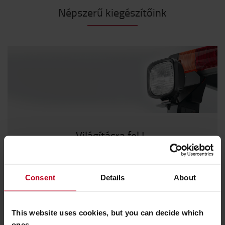
Népszerű kiegészítőink
Világításra fel !
Legyen biztonságban és maradjon látható minden
körülmények között.
Consent
Details
About
Fedezze fel kínálatunkat
This website uses cookies, but you can decide which
ones