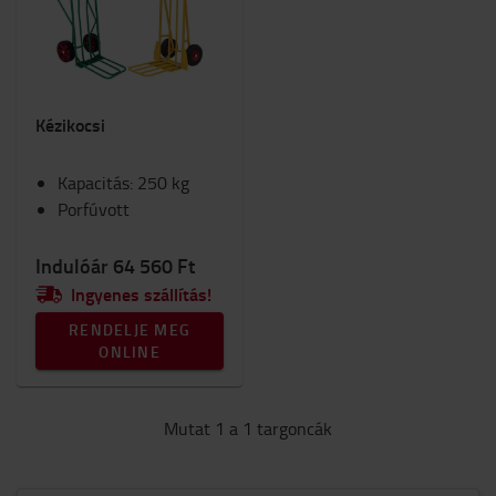
Biztonság
Kocsik és rollerek
Lámpák
Belső elemek
Kézikocsi
Ülések
RAM-konzol
Kapacitás: 250 kg
Munkaruha
Porfúvott
Téli
Munkahely és raktár
Belső égésű motorral felszerelt targonca
Indulóár 64 560 Ft
Fogyóeszközök
Ingyenes szállítás!
RENDELJE MEG
Kategória
ONLINE
Kézi kocsik
(1)
Mutat 1 a 1 targoncák