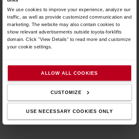
We use cookies to improve your experience, analyze our
traffic, as well as provide customized communication and
marketing. The website may also contain cookies to
show relevant advertisements outside toyota-forklifts
domain. Click "View Details" to read more and customize
your cookie settings.
Gördüljön tovább
Minősége és funkcionalitása a legapróbb részletekig is
ALLOW ALL COOKIES
felfedezhető, szállítókocsijaink még a nehezebb terhek
esetén is könnyedén gördülnek.
CUSTOMIZE
Tudjon meg többet ipari rollereinkről és
szállítókocsikjainkról
USE NECESSARY COOKIES ONLY