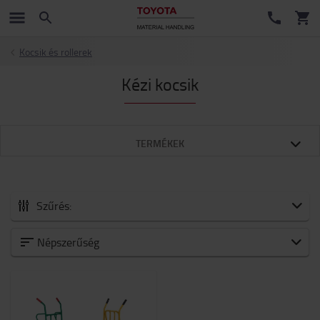
Kocsik és rollerek
Kézi kocsik
TERMÉKEK
Szűrés:
Minden Tartozékok
Népszerűség
Új érkezők
Akkumulátorok és elektronika
Villák és villatoldatok
Targonca tartozékok