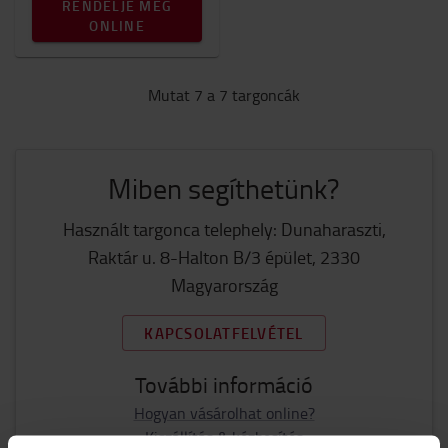
RENDELJE MEG
ONLINE
Mutat 7 a 7 targoncák
Miben segíthetünk?
Használt targonca telephely: Dunaharaszti,
Raktár u. 8-Halton B/3 épület, 2330
Magyarország
KAPCSOLATFELVÉTEL
További információ
Hogyan vásárolhat online?
Kiszállítás & kézbesítés