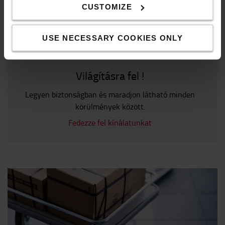
CUSTOMIZE
USE NECESSARY COOKIES ONLY
Világításra fel !
Legyen biztonságban és maradjon látható minden
körülmények között.
Fedezze fel kínálatunkat