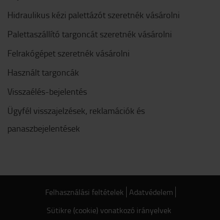
Hidraulikus kézi palettázót szeretnék vásárolni
Palettaszállító targoncát szeretnék vásárolni
Felrakógépet szeretnék vásárolni
Használt targoncák
Visszaélés-bejelentés
Ügyfél visszajelzések, reklamációk és
panaszbejelentések
Felhasználási feltételek
Adatvédelem
Sütikre (cookie) vonatkozó irányelvek