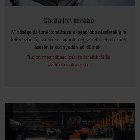
Gördüljön tovább
Minősége és funkcionalitása a legapróbb részletekig is
felfedezhető, szállítókocsijaink még a nehezebb terhek
esetén is könnyedén gördülnek.
Tudjon meg többet ipari rollereinkről és
szállítókocsikjainkról