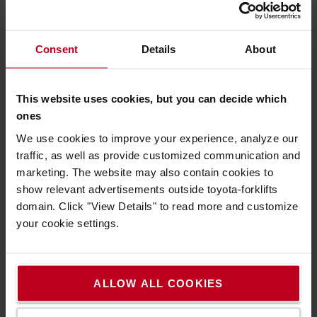
GYIK
Consent
Details
About
This website uses cookies, but you can decide which
ones
Hozza ki a legtöbbet munkakörnyezetéből
We use cookies to improve your experience, analyze our
traffic, as well as provide customized communication and
marketing. The website may also contain cookies to
Fektessen be a termelékenységbe
show relevant advertisements outside toyota-forklifts
domain. Click "View Details" to read more and customize
your cookie settings.
Népszerű kiegészítőink
ALLOW ALL COOKIES