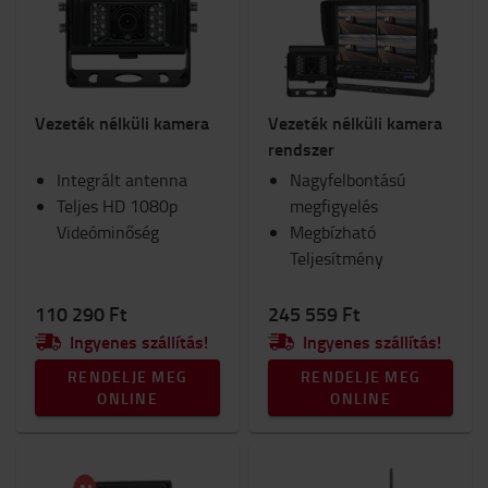
Biztonság
Kocsik és rollerek
Lámpák
Belső elemek
Vezeték nélküli kamera
Vezeték nélküli kamera
Ülések
rendszer
RAM-konzol
Integrált antenna
Munkaruha
Nagyfelbontású
Teljes HD 1080p
Téli
megfigyelés
Videóminőség
Munkahely és raktár
Megbízható
Belső égésű motorral felszerelt targonca
Teljesítmény
Fogyóeszközök
110 290 Ft
245 559 Ft
Kategória
Ingyenes szállítás!
Ingyenes szállítás!
Kamerarendszerek
(7)
RENDELJE MEG
RENDELJE MEG
ONLINE
ONLINE