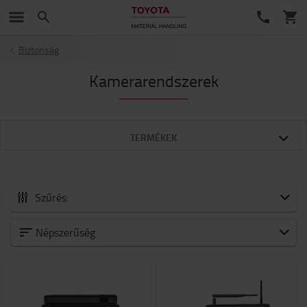
Biztonság
Kamerarendszerek
TERMÉKEK
Szűrés:
Minden Tartozékok
Népszerűség
Új érkezők
Akkumulátorok és elektronika
Villák és villatoldatok
Targonca tartozékok