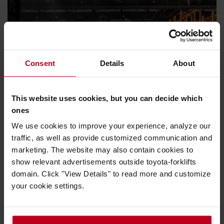
Consent
Details
About
Első a biztonság
This website uses cookies, but you can decide which
A biztonságos munkakörnyezet termelékeny is.
ones
Tekintse meg termékeinket
We use cookies to improve your experience, analyze our
traffic, as well as provide customized communication and
marketing. The website may also contain cookies to
show relevant advertisements outside toyota-forklifts
domain. Click "View Details" to read more and customize
Vásároljon Toyota kiegészítőket az új
your cookie settings.
online webáruházunkban
Az új Alkatrész Webáruházunkban kiegészítőink