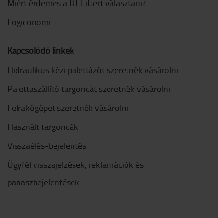
Miért érdemes a BT Liftert választani?
Logiconomi
Kapcsolódó linkek
Hidraulikus kézi palettázót szeretnék vásárolni
Palettaszállító targoncát szeretnék vásárolni
Felrakógépet szeretnék vásárolni
Használt targoncák
Visszaélés-bejelentés
Ügyfél visszajelzések, reklamációk és
panaszbejelentések