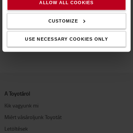
széles választékát kínáljuk. Böngésszen és
ALLOW ALL COOKIES
vásároljon ipari
töltők és csatlakozók
,
külső elemek
és villák
,
biztonság
,
kerekes kocsik és rollerek
,
CUSTOMIZE
lámpák
,
belső elemek
,
szerszámok és
munkaruházat
,
idényjellegű ajánlatok
közül.
USE NECESSARY COOKIES ONLY
A Toyotáról
Kik vagyunk mi
Miért vásároljunk Toyotát
Letöltések