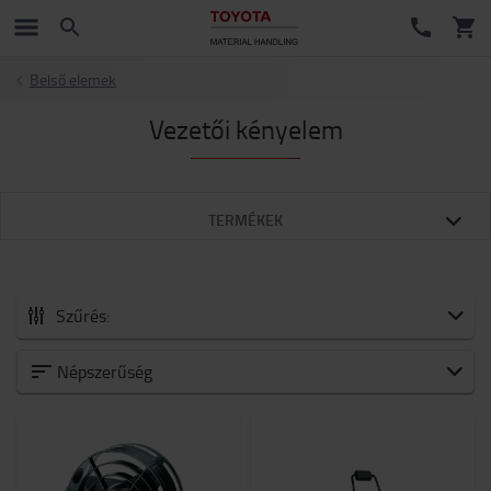
Belső elemek
Vezetői kényelem
TERMÉKEK
Szűrés:
Minden Tartozékok
Népszerűség
Új érkezők
Akkumulátorok és elektronika
Villák és villatoldatok
Targonca tartozékok