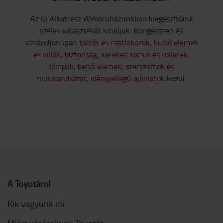
Az új Alkatrész Webáruházunkban kiegészítőink
széles választékát kínáljuk. Böngésszen és
vásároljon ipari
töltők és csatlakozók
,
külső elemek
és villák
,
biztonság
,
kerekes kocsik és rollerek
,
lámpák
,
belső elemek
,
szerszámok és
munkaruházat
,
idényjellegű ajánlatok
közül.
A Toyotáról
Kik vagyunk mi
Miért vásároljunk Toyotát