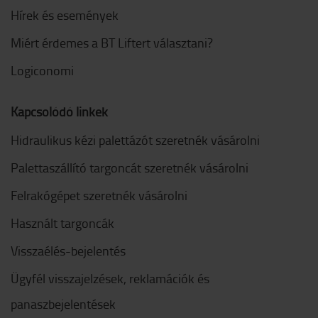
Hírek és események
Miért érdemes a BT Liftert választani?
Logiconomi
Kapcsolódó linkek
Hidraulikus kézi palettázót szeretnék vásárolni
Palettaszállító targoncát szeretnék vásárolni
Felrakógépet szeretnék vásárolni
Használt targoncák
Visszaélés-bejelentés
Ügyfél visszajelzések, reklamációk és
panaszbejelentések