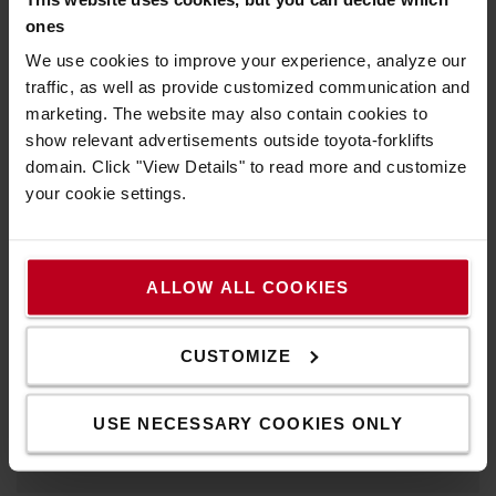
ones
We use cookies to improve your experience, analyze our
traffic, as well as provide customized communication and
marketing. The website may also contain cookies to
show relevant advertisements outside toyota-forklifts
domain. Click "View Details" to read more and customize
your cookie settings.
Gördüljön tovább
ALLOW ALL COOKIES
Minősége és funkcionalitása a legapróbb részletekig is
felfedezhető, szállítókocsijaink még a nehezebb terhek
esetén is könnyedén gördülnek.
CUSTOMIZE
Tudjon meg többet ipari rollereinkről és
szállítókocsikjainkról
USE NECESSARY COOKIES ONLY