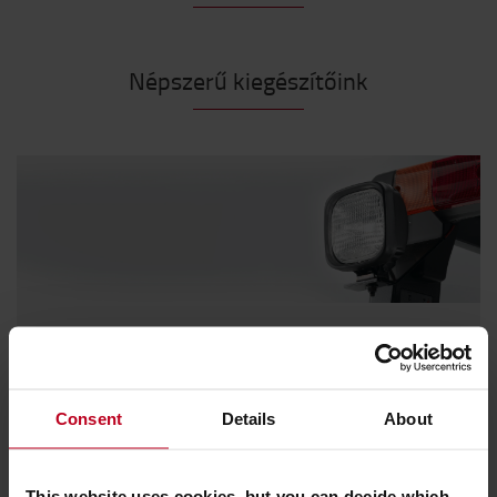
Népszerű kiegészítőink
Világításra fel !
Legyen biztonságban és maradjon látható minden
körülmények között.
Consent
Details
About
Fedezze fel kínálatunkat
This website uses cookies, but you can decide which