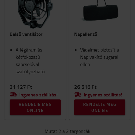
Biztonság
Kocsik és rollerek
Lámpák
Belső elemek
Belső ventilátor
Napellenző
Ülések
RAM-konzol
A légáramlás
Munkaruha
Védelmet biztosít a
kétfokozatú
Téli
Nap vakító sugarai
kapcsolóval
Munkahely és raktár
ellen
szabályozható
Belső égésű motorral felszerelt targonca
Fogyóeszközök
31 127 Ft
26 516 Ft
Kategória
Ingyenes szállítás!
Ingyenes szállítás!
Vezetői kényelem
(2)
RENDELJE MEG
RENDELJE MEG
ONLINE
ONLINE
Mutat 2 a 2 targoncák