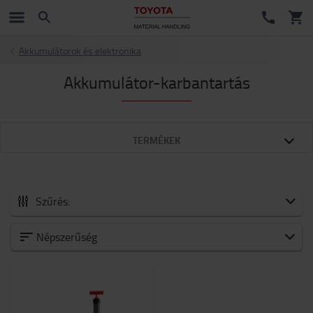
Akkumulátorok és elektronika
Akkumulátor-karbantartás
TERMÉKEK
Szűrés:
Minden Tartozékok
Népszerűség
Új érkezők
Akkumulátorok és elektronika
Villák és villatoldatok
Targonca tartozékok