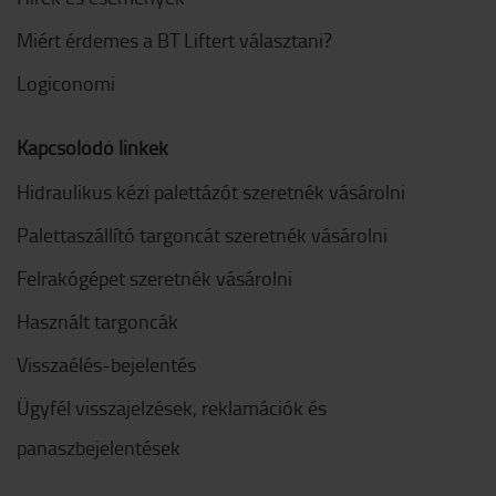
Miért érdemes a BT Liftert választani?
Logiconomi
Kapcsolódó linkek
Hidraulikus kézi palettázót szeretnék vásárolni
Palettaszállító targoncát szeretnék vásárolni
Felrakógépet szeretnék vásárolni
Használt targoncák
Visszaélés-bejelentés
Ügyfél visszajelzések, reklamációk és
panaszbejelentések