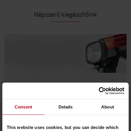
Népszerű kiegészítőink
Világításra fel !
Legyen biztonságban és maradjon látható minden
körülmények között.
Consent
Details
About
Fedezze fel kínálatunkat
This website uses cookies, but you can decide which