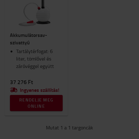
Biztonság
Kocsik és rollerek
Lámpák
Belső elemek
Akkumulátorsav-
Ülések
szivattyú
RAM-konzol
Tartálytérfogat: 6
Munkaruha
liter, tömlővel és
Téli
záróvéggel együtt
Munkahely és raktár
Belső égésű motorral felszerelt targonca
Fogyóeszközök
37 276 Ft
Ingyenes szállítás!
Kategória
RENDELJE MEG
Akkumulátor-karbantartás
(1)
ONLINE
Mutat 1 a 1 targoncák