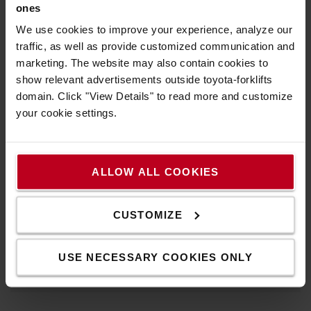
ones
We use cookies to improve your experience, analyze our
traffic, as well as provide customized communication and
marketing. The website may also contain cookies to
show relevant advertisements outside toyota-forklifts
domain. Click "View Details" to read more and customize
your cookie settings.
Gördüljön tovább
Minősége és funkcionalitása a legapróbb részletekig is
ALLOW ALL COOKIES
felfedezhető, szállítókocsijaink még a nehezebb terhek
esetén is könnyedén gördülnek.
CUSTOMIZE
Tudjon meg többet ipari rollereinkről és
szállítókocsikjainkról
USE NECESSARY COOKIES ONLY