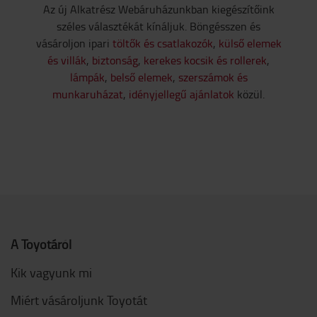
Az új Alkatrész Webáruházunkban kiegészítőink
széles választékát kínáljuk. Böngésszen és
vásároljon ipari
töltők és csatlakozók
,
külső elemek
és villák
,
biztonság
,
kerekes kocsik és rollerek
,
lámpák
,
belső elemek
,
szerszámok és
munkaruházat
,
idényjellegű ajánlatok
közül.
A Toyotáról
Kik vagyunk mi
Miért vásároljunk Toyotát