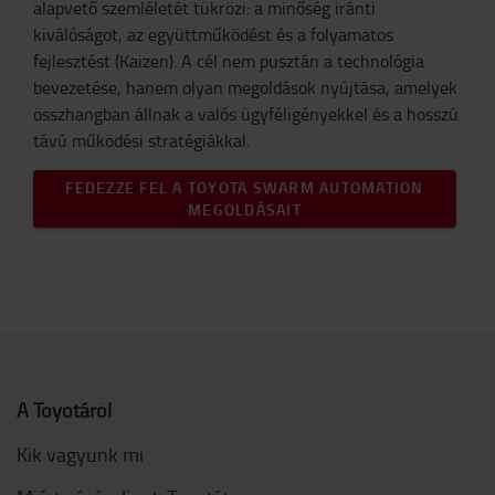
alapvető szemléletét tükrözi: a minőség iránti
kiválóságot, az együttműködést és a folyamatos
fejlesztést (Kaizen). A cél nem pusztán a technológia
bevezetése, hanem olyan megoldások nyújtása, amelyek
összhangban állnak a valós ügyféligényekkel és a hosszú
távú működési stratégiákkal.
FEDEZZE FEL A TOYOTA SWARM AUTOMATION
MEGOLDÁSAIT
A Toyotáról
Kik vagyunk mi