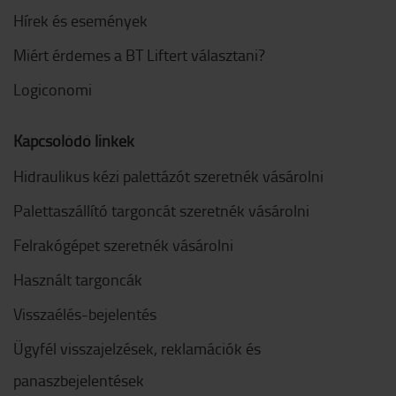
Hírek és események
Miért érdemes a BT Liftert választani?
Logiconomi
Kapcsolódó linkek
Hidraulikus kézi palettázót szeretnék vásárolni
Palettaszállító targoncát szeretnék vásárolni
Felrakógépet szeretnék vásárolni
Használt targoncák
Visszaélés-bejelentés
Ügyfél visszajelzések, reklamációk és
panaszbejelentések