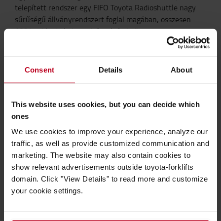
telepített rendszer egy FIFO Toyota Radioshuttle nagy
sűrűségű állványrendszert foglal magában, összesen
1224 raklaphely kapacitással, és 45%-os
tárolókapacitás-növekedést eredményez. Az AGV-k
autonóm módon végzik a raklapok szállítását,
betárolását és kitárolását, míg a T-ONE szoftverplatform
Consent
Details
About
az AGV-ket, a shuttle egységeket, a WMS-t és a
termelési jelzéseket egyetlen zavartalan folyamatba
integrálva hangolja össze az összes műveletet.
This website uses cookies, but you can decide which
ones
Ahogy Dimitra Stergiou, a Toyota Material Handling
Greece automatizálási értékesítési mérnöke
We use cookies to improve your experience, analyze our
elmagyarázza, a teljes rendszert a küldeményazonosítók
traffic, as well as provide customized communication and
kezelésére építették annak érdekében, hogy minden
marketing. The website may also contain cookies to
egyes raklap teljes mértékben ellenőrzött és nyomon
show relevant advertisements outside toyota-forklifts
követhető útvonalon haladjon a gyártástól a rakodásig,
domain. Click "View Details" to read more and customize
biztosítva a valós idejű átláthatóságot és pontosságot a
your cookie settings.
teljes folyamat során.