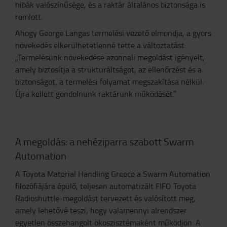
hibák valószínűsége, és a raktár általános biztonsága is
romlott.
Ahogy George Langas termelési vezető elmondja, a gyors
növekedés elkerülhetetlenné tette a változtatást:
„Termelésünk növekedése azonnali megoldást igényelt,
amely biztosítja a strukturáltságot, az ellenőrzést és a
biztonságot, a termelési folyamat megszakítása nélkül.
Újra kellett gondolnunk raktárunk működését.”
A megoldás: a nehéziparra szabott Swarm
Automation
A Toyota Material Handling Greece a Swarm Automation
filozófiájára épülő, teljesen automatizált FIFO Toyota
Radioshuttle-megoldást tervezett és valósított meg,
amely lehetővé teszi, hogy valamennyi alrendszer
egyetlen összehangolt ökoszisztémaként működjön. A