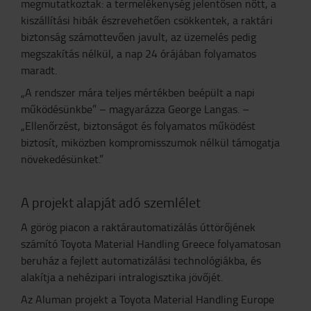
megmutatkoztak: a termelékenység jelentősen nőtt, a
kiszállítási hibák észrevehetően csökkentek, a raktári
biztonság számottevően javult, az üzemelés pedig
megszakítás nélkül, a nap 24 órájában folyamatos
maradt.
„A rendszer mára teljes mértékben beépült a napi
működésünkbe” – magyarázza George Langas. –
„Ellenőrzést, biztonságot és folyamatos működést
biztosít, miközben kompromisszumok nélkül támogatja
növekedésünket.”
A projekt alapját adó szemlélet
A görög piacon a raktárautomatizálás úttörőjének
számító Toyota Material Handling Greece folyamatosan
beruház a fejlett automatizálási technológiákba, és
alakítja a nehézipari intralogisztika jövőjét.
Az Aluman projekt a Toyota Material Handling Europe