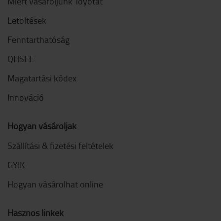
Miért vásároljunk Toyotát
Letöltések
Fenntarthatóság
QHSEE
Magatartási kódex
Innováció
Hogyan vásároljak
Szállítási & fizetési feltételek
GYIK
Hogyan vásárolhat online
Hasznos linkek