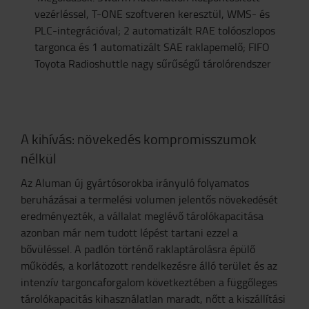
vezérléssel, T-ONE szoftveren keresztül, WMS- és
PLC-integrációval; 2 automatizált RAE tolóoszlopos
targonca és 1 automatizált SAE raklapemelő; FIFO
Toyota Radioshuttle nagy sűrűségű tárolórendszer
A kihívás: növekedés kompromisszumok
nélkül
Az Aluman új gyártósorokba irányuló folyamatos
beruházásai a termelési volumen jelentős növekedését
eredményezték, a vállalat meglévő tárolókapacitása
azonban már nem tudott lépést tartani ezzel a
bővüléssel. A padlón történő raklaptárolásra épülő
működés, a korlátozott rendelkezésre álló terület és az
intenzív targoncaforgalom következtében a függőleges
tárolókapacitás kihasználatlan maradt, nőtt a kiszállítási