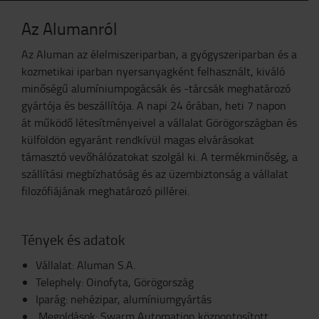
Az Alumanról
Az Aluman az élelmiszeriparban, a gyógyszeriparban és a
kozmetikai iparban nyersanyagként felhasznált, kiváló
minőségű alumíniumpogácsák és -tárcsák meghatározó
gyártója és beszállítója. A napi 24 órában, heti 7 napon
át működő létesítményeivel a vállalat Görögországban és
külföldön egyaránt rendkívül magas elvárásokat
támasztó vevőhálózatokat szolgál ki. A termékminőség, a
szállítási megbízhatóság és az üzembiztonság a vállalat
filozófiájának meghatározó pillérei.
Tények és adatok
Vállalat: Aluman S.A.
Telephely: Oinofyta, Görögország
Iparág: nehézipar, alumíniumgyártás
Megoldások: Swarm Automation központosított