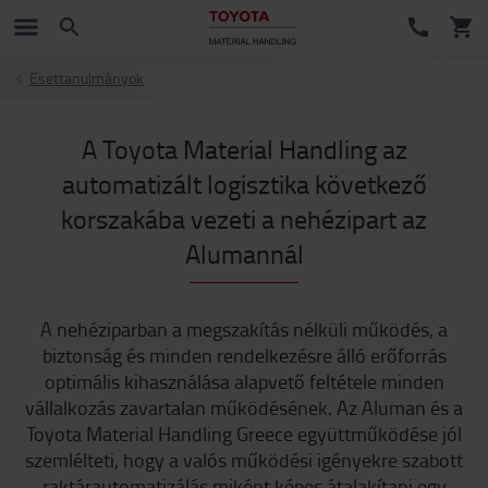
Esettanulmányok
A Toyota Material Handling az
automatizált logisztika következő
korszakába vezeti a nehézipart az
Alumannál
A nehéziparban a megszakítás nélküli működés, a
biztonság és minden rendelkezésre álló erőforrás
optimális kihasználása alapvető feltétele minden
vállalkozás zavartalan működésének. Az Aluman és a
Toyota Material Handling Greece együttműködése jól
szemlélteti, hogy a valós működési igényekre szabott
raktárautomatizálás miként képes átalakítani egy