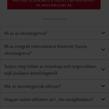
HOGYAN OLDJÁK MEG A LOGISZTIKA KIHÍVÁSAIT
AZ OKOSTARGONCÁK
Mi az az okostargonca?
Mi az integrált telematikával felszerelt Toyota
okostargonca?
Tudjon meg többet az összekapcsolt targoncákban
rejlő jövőbeni lehetőségekről
Mik az okostargoncák előnyei?
Hogyan tudok előfizetni az I_site szolgáltatásra?