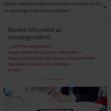
Milyen adatbiztonsági szempontok merülhetnek föl
az okostargoncákkal kapcsolatban?
Bővebb információ az
okostargoncákról
I_site flottamenedzsment>
Hogyan segítik okostargoncái vállakozását >
Hogyan javítja okostargoncája szervizszolgáltatását >
Logisztikai kihívások a XXI. században >
Víziónk>