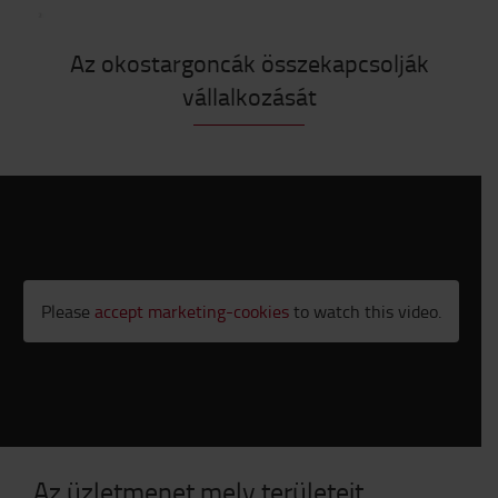
Az okostargoncák összekapcsolják
vállalkozását
Please
accept marketing-cookies
to watch this video.
Az üzletmenet mely területeit