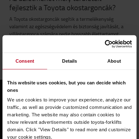
fejlesztik a Toyota okostargoncák?
A Toyota okostargoncák segítik a termelékenység
valamint az egészségvédelem és biztonság javítását, a
villástargonca számára pedig hosszabb élettartamot
biztosít. A hálózatba kapcsolt targoncák segítik a
munkahelyi biztonsági kultúra létrehozását. Egy
okostargonca jobb irányítást tesz lehetővé, így lehetővé
Consent
Details
About
teszi a teljes költség csökkentését.
This website uses cookies, but you can decide which
ones
We use cookies to improve your experience, analyze our
traffic, as well as provide customized communication and
marketing. The website may also contain cookies to
Please
accept marketing-cookies
to watch this video.
show relevant advertisements outside toyota-forklifts
domain. Click "View Details" to read more and customize
your cookie settings.