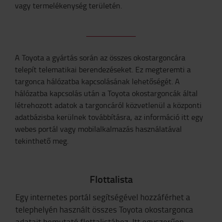
vagy termelékenység területén.
A Toyota a gyártás során az összes okostargoncára
telepít telematikai berendezéseket. Ez megteremti a
targonca hálózatba kapcsolásának lehetőségét. A
hálózatba kapcsolás után a Toyota okostargoncák által
létrehozott adatok a targoncáról közvetlenül a központi
adatbázisba kerülnek továbbításra, az információ itt egy
webes portál vagy mobilalkalmazás használatával
tekinthető meg.
Flottalista
Egy internetes portál segítségével hozzáférhet a
telephelyén használt összes Toyota okostargonca
adatait bemutató flottalistához. Itt egyszerűen