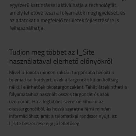
egyszerű kattintással aktiválhatja a technológiát,
amely lehetővé teszi a folyamatok megfigyelését, és
az adatokat a megfelelő területek fejlesztésére is
felhasználhatja.
Tudjon meg többet az I_Site
használatával elérhető előnyökről
Mivel a Toyota minden raktári targoncába beépíti a
telematikai hardvert, ezek a targoncák külön költség
nélkül elérhetőek okostargoncaként. Tehát áttekintheti a
folyamataihoz használt összes targoncát és azok
üzemóráit. Ha a legtöbbet szeretné kihozni az
okostargoncáiból, és hozzá szeretne férni minden
információhoz, amit a telematikai rendszer nyújt, az
I_site beszerzése egy jó lehetőség.