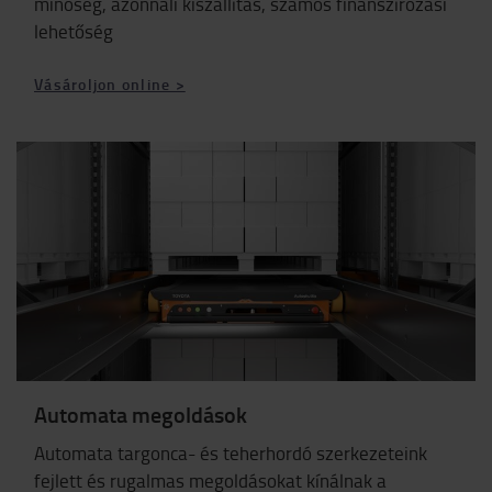
minőség, azonnali kiszállítás, számos finanszírozási
lehetőség
Vásároljon online >
Automata megoldások
Automata targonca- és teherhordó szerkezeteink
fejlett és rugalmas megoldásokat kínálnak a