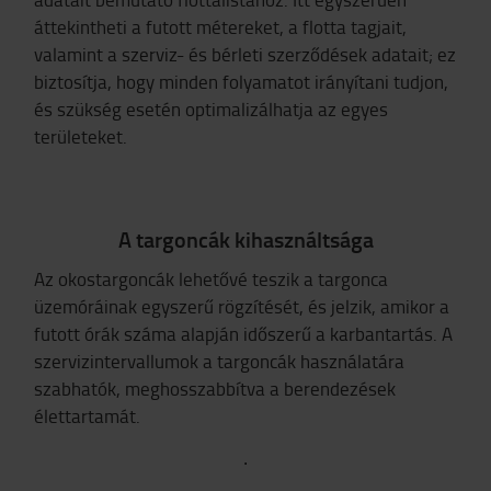
áttekintheti a futott métereket, a flotta tagjait,
valamint a szerviz- és bérleti szerződések adatait; ez
biztosítja, hogy minden folyamatot irányítani tudjon,
és szükség esetén optimalizálhatja az egyes
területeket.
A targoncák kihasználtsága
Az okostargoncák lehetővé teszik a targonca
üzemóráinak egyszerű rögzítését, és jelzik, amikor a
futott órák száma alapján időszerű a karbantartás. A
szervizintervallumok a targoncák használatára
szabhatók, meghosszabbítva a berendezések
élettartamát.
.