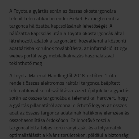
A Toyota a gyártás során az összes okostargoncára
telepít telematikai berendezéseket. Ez megteremti a
targonca hálózatba kapcsolásának lehetőségét. A
hálózatba kapcsolás után a Toyota okostargoncák által
létrehozott adatok a targoncáról közvetlenül a központi
adatbázisba kerülnek továbbításra, az információ itt egy
webes portál vagy mobilalkalmazás használatával
tekinthető meg
A Toyota Material Handlingtől 2018. október 1. óta
rendelt összes elektromos raktári targonca beépített
telematikával kerül szállításra. Azért építjük be a gyártás
során az összes targoncába a telematikai hardvert, hogy
a gyártás pillanatától azonnal elérhető legyen az összes
adat az összes targonca adatainak hatékony elemzése és
összehasonlítása érdekében. Ez lehetővé teszi a
targoncaflotta teljes körű irányítását és a folyamatok
optimalizálását a kívánt területeken, például a biztonság