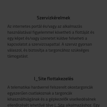
Szervizkérelmek
Az internetes portál és/vagy az alkalmazás
használatával figyelemmel követheti a flottáját és
egy képet és/vagy üzenetet küldve felveheti a
kapcsolatot a szervizcsapattal. A szerviz gyorsan
válaszol, és biztosítja a targoncához szükséges
támogatást.
I_Site flottakezelés
A telematikai hardverrel felszerelt okostargoncák
egyszerűen csatlakoznak a targoncák
kihasználtságának és a gépkezelők viselkedésének
ellenőrzését lehetővé téve
I_Site
alkalmazáshoz. Egy