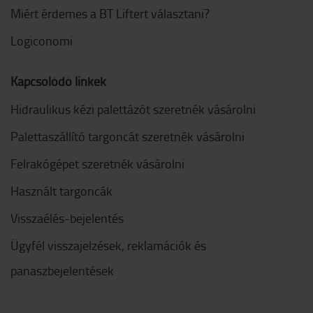
Miért érdemes a BT Liftert választani?
Logiconomi
Kapcsolódó linkek
Hidraulikus kézi palettázót szeretnék vásárolni
Palettaszállító targoncát szeretnék vásárolni
Felrakógépet szeretnék vásárolni
Használt targoncák
Visszaélés-bejelentés
Ügyfél visszajelzések, reklamációk és
panaszbejelentések