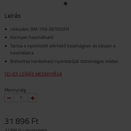
Leírás
cikkszám
:
RM-759-00105JFR
Könnyen használható
Tartsa a nyomtatót elérhető közelségben és készen a
használatra.
Biztosítsa hordozható nyomtatóját biztonságos módon
TELJES LEÍRÁS MEGNYITÁSA
Mennyiség
31 896 Ft
31 896 Ft / darabonként