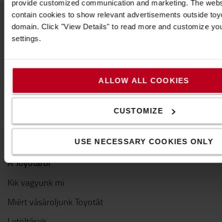
provide customized communication and marketing. The webs
contain cookies to show relevant advertisements outside toyot
domain. Click "View Details" to read more and customize yo
Vegye fel velünk a kapcsolatot
settings.
ALLOW ALL COOKIES
CUSTOMIZE
USE NECESSARY COOKIES ONLY
A Toyotáról
Kik vagyunk mi
Miért vásároljunk Toyotát
Letöltések