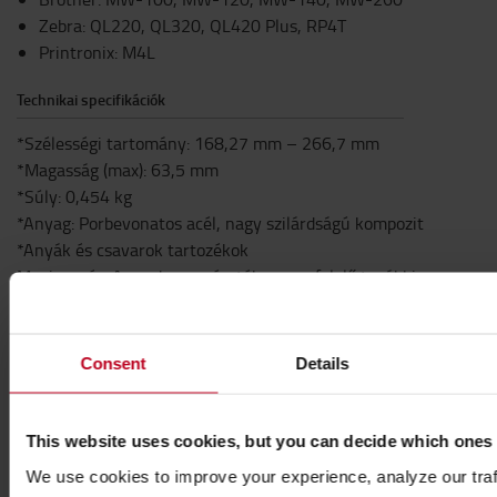
Zebra: QL220, QL320, QL420 Plus, RP4T
Printronix: M4L
Technikai specifikációk
*Szélességi tartomány: 168,27 mm – 266,7 mm
*Magasság (max): 63,5 mm
*Súly: 0,454 kg
*Anyag: Porbevonatos acél, nagy szilárdságú kompozit
*Anyák és csavarok tartozékok
Megjegyzés: A rendszer méretéhez megfelelő további
alap szükséges a rögzítéshez. A nyomtatótartón hátul
AMPS mintázatú lyukak találhatók erre a célra.
Specifikáció
Consent
Details
Tömeg
:
454
g
Magasság
:
6,4
cm
This website uses cookies, but you can decide which ones
We use cookies to improve your experience, analyze our traff