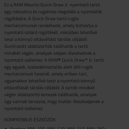
Ez a RAM Mounts Quick-Draw Jr. nyomtató tartó
egy robusztus és rugalmas megoldás a nyomtatók
rögzítésére. A Quick-Draw tartó rugós
mechanizmussal rendelkezik, amely biztosítja a
nyomtató szilárd rögzítését, miközben lehetővé
teszi a könnyű eltávolítást tárolás céljából.
Gumírozott oldalszorítók találhatók a tartó
mindkét végén, amelyek szépen illeszkednek a
nyomtató széleihez. A RAM® Quick Draw™ Jr. tartó
egy egyedi, szabadalmaztatás alatt álló rugós
mechanizmust használ, amely erősen tart,
ugyanakkor lehetővé teszi a nyomtató könnyű
eltávolítását tárolás céljából. A tartók mindkét
végén oldalszorító lemezek találhatók, amelyek
úgy vannak tervezve, hogy tisztán illeszkedjenek a
nyomtató széleihez.
KOMPATIBILIS ESZKÖZÖK
Brother: MW-100, MW-120, MW-140, MW-260