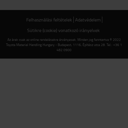
Felhasználási feltételek
Adatvédelem
Sütikre (cookie) vonatkozó irányelvek
Az árak csak az online rendelésekre érvényesek. Minden jog fenntartva © 2022
Toyota Material Handling Hungary - Budapest, 1116, Építész utca 28. Tel.: +36 1
482 0900