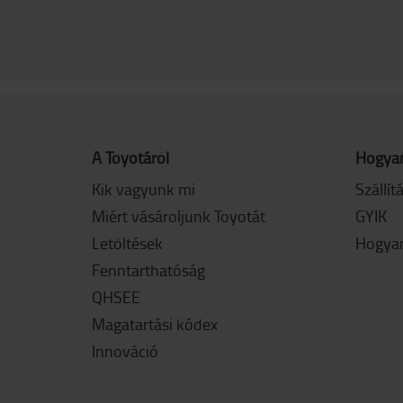
A Toyotáról
Hogyan
Kik vagyunk mi
Szállít
Miért vásároljunk Toyotát
GYIK
Letöltések
Hogyan
Fenntarthatóság
QHSEE
Magatartási kódex
Innováció