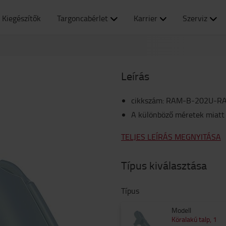
Kiegészítők
Targoncabérlet
Karrier
Szerviz
Leírás
cikkszám
:
RAM-B-202U-R
A különböző méretek miatt
TELJES LEÍRÁS MEGNYITÁSA
Típus kiválasztása
Típus
Modell
Köralakú talp, 1