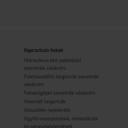
Kapcsolódó linkek
Hidraulikus kézi palettázót
szeretnék vásárolni
Palettaszállító targoncát szeretnék
vásárolni
Felrakógépet szeretnék vásárolni
Használt targoncák
Visszaélés-bejelentés
Ügyfél visszajelzések, reklamációk
és panaszbejelentések