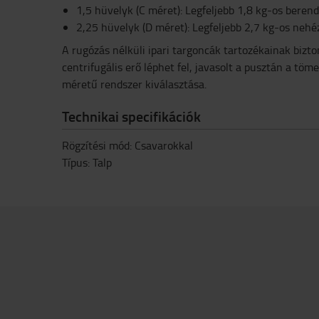
1,5 hüvelyk (C méret): Legfeljebb 1,8 kg-os beren
2,25 hüvelyk (D méret): Legfeljebb 2,7 kg-os neh
A rugózás nélküli ipari targoncák tartozékainak bizt
centrifugális erő léphet fel, javasolt a pusztán a tö
méretű rendszer kiválasztása.
Technikai specifikációk
Rögzítési mód: Csavarokkal
Típus: Talp