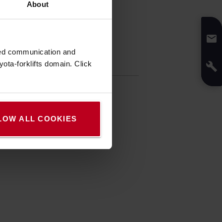
About
zed communication and
ota-forklifts domain. Click
fikáció
 / 25,4 mm)
LOW ALL COOKIES