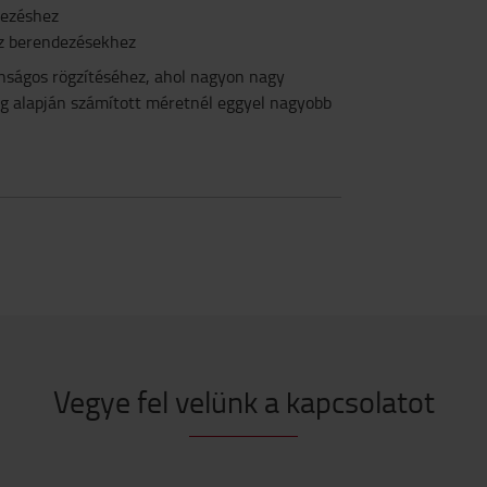
dezéshez
éz berendezésekhez
onságos rögzítéséhez, ahol nagyon nagy
meg alapján számított méretnél eggyel nagyobb
Vegye fel velünk a kapcsolatot