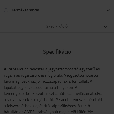
Termékgarancia
SPECIFIKÁCIÓ
Specifikáció
A RAM Mount rendszer a jegyzettömbtartó egyszerű és
rugalmas rögzítésére is megfelelő. A jegyzettömbtartón
lévő mágnesekhez jól hozzátapadnak a fémtollak. A
lapokat egy kis kapocs tartja a helyükön. A
keménypapírból készült részt a hátoldali nyíláson áttolva
a spirálfüzetek is rögzíthetők. Az adott rendszerméretnél
a felszereléshez kiegészítő talp szükséges. A tartó
hátulján az AMPS szabványnak megfelelő különféle