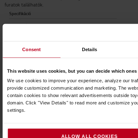
furatok találhatók.
Specifikáció
Magasság
:
24,3
cm
Szélesség
:
10,7
cm
Súly
:
1
g
Consent
Details
This website uses cookies, but you can decide which ones
We use cookies to improve your experience, analyze our traff
Vegye fel velünk a kapcsolatot
provide customized communication and marketing. The webs
contain cookies to show relevant advertisements outside toyot
domain. Click "View Details" to read more and customize yo
settings.
ALLOW ALL COOKIES