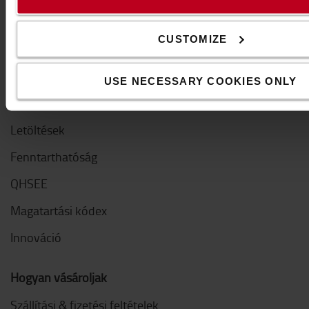
CUSTOMIZE
A Toyotáról
Kik vagyunk mi
USE NECESSARY COOKIES ONLY
Miért vásároljunk Toyotát
Letöltések
Fenntarthatóság
QHSEE
Magatartási kódex
Innováció
Hogyan vásároljak
Szállítási & fizetési feltételek