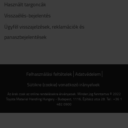
Használt targoncák
Visszaélés-bejelentés
Ügyfél visszajelzések, reklamációk és
panaszbejelentések
Felhasználási feltételek
Adatvédelem
Sütikre (cookie) vonatkozó irányelvek
Az árak csak az online rendelésekre érvényesek. Minden jog fenntartva © 2022
Toyota Material Handling Hungary - Budapest, 1116, Építész utca 28. Tel.: +36 1
482 0900