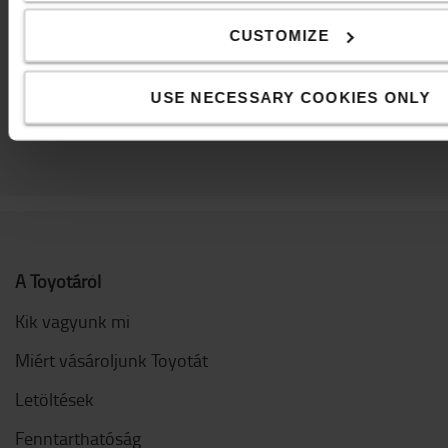
hogy intenzív használat esetén is hosszú távú
CUSTOMIZE
megoldást nyújthassunk.
TEKINTSE MEG VILÁGÍTÁS ÚTMUTATÓNKAT
USE NECESSARY COOKIES ONLY
A Toyotáról
Kik vagyunk mi
Miért vásároljunk Toyotát
Letöltések
Fenntarthatóság