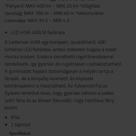
*Fényerő: MAX 400 lm – MIN 20 lm *Világítási
távolság: MAX 180 m – MIN 40 m *Akkumulátor
üzemideje: MAX 35 ó – MIN 4 ó
LED iH5R 400LM fejlámpa
A Ledlenser iH5R egy kompakt, újratölthető, 400
lumenes LED fejlámpa, amely szabadon hagyja a kezet
munka közben. Sisakra szerelhető rögzítőrendszerrel
rendelkezik, így gyorsan és rugalmasan csatlakoztatható.
A gumírozott fejpánt biztonságosan a helyén tartja a
lámpát, de a lámpafej levehető, és klipsszel
kézilámpaként is használható. Az Advanced Focus
System lehetővé teszi, hogy gyorsan váltson a széles
szórt fény és az élesen fókuszált, nagy hatótávú fény
között.
IP54
2 tápmód
Specifikáció