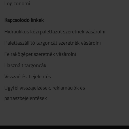
Logiconomi
Kapcsolódó linkek
Hidraulikus kézi palettázót szeretnék vásárolni
Palettaszállító targoncát szeretnék vásárolni
Felrakógépet szeretnék vásárolni
Használt targoncák
Visszaélés-bejelentés
Ügyfél visszajelzések, reklamációk és
panaszbejelentések