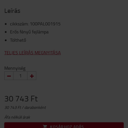
Leírás
cikkszám
:
100PAL001915
Erős fényű fejlámpa
Tölthető
TELJES LEÍRÁS MEGNYITÁSA
Mennyiség
30 743 Ft
30 743 Ft / darabonként
Áfa nélküli árak
KOSÁRHOZ ADÁS