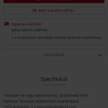
KAPCSOLATFELVÉTEL
Ingyenes szállítás!
Igény szerinti szállítás.
1 a kiválasztott termékek később kerülnek kiszállításra
SPECIFIKÁCIÓ
Specifikáció
*Kompakt és nagy teljesítményű, újratölthető iH5R
fejlámpa *Könnyen átalakítható sisaklámpává
*LED-kialakítás: 1 x nagy teljesítményű LED