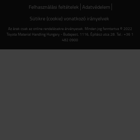
Felhasználási feltételek
Adatvédelem
Sütikre (cookie) vonatkozó irányelvek
Az árak csak az online rendelésekre érvényesek. Minden jog fenntartva © 2022
Toyota Material Handling Hungary - Budapest, 1116, Építész utca 28. Tel.: +36 1
482 0900