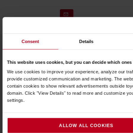
Consent
Details
This website uses cookies, but you can decide which ones
We use cookies to improve your experience, analyze our traff
provide customized communication and marketing. The webs
contain cookies to show relevant advertisements outside toyot
domain. Click "View Details" to read more and customize yo
Nehezen igazodik el a világítási
settings.
megoldások között?
Különböző funkciókkal, színekkel és
fényerősséggel rendelkező világítótestek széles
ALLOW ALL COOKIES
választéka áll rendelkezésre tartós kivitelben,