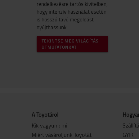
rendelkezésre tartós kivitelben,
hogy intenzív használat esetén
is hosszú távú megoldást
nyújthassunk.
TEKINTSE MEG VILÁGÍTÁS
ÚTMUTATÓNKAT
A Toyotáról
Hogyan
Kik vagyunk mi
Szállít
Miért vásároljunk Toyotát
GYIK