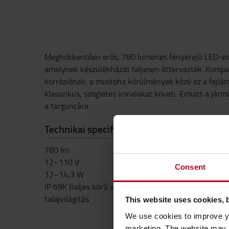
Meghökkentően erős, 780 lumenes fényerejű LED-e
amelynek készülékházát teljesen áttervezték. Kompak
korróziónak; a mostoha körülmények közé ez a fejlámp
klasszikus, szögletes vonalakat követi. Emiatt a jármű
a targoncára.
Technikai specifikációk
780 lm
12–110 V
Consent
12–14,3 W
IP 69K (teljes körű védelem a por és a víz ellen)
talajvilágítás
This website uses cookies, 
We use cookies to improve yo
marketing. The website may a