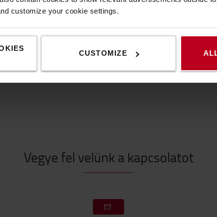
and customize your cookie settings.
Népszerű kiegészítők
OKIES
CUSTOMIZE
AL
Vegye fel velünk a kapcsolatot