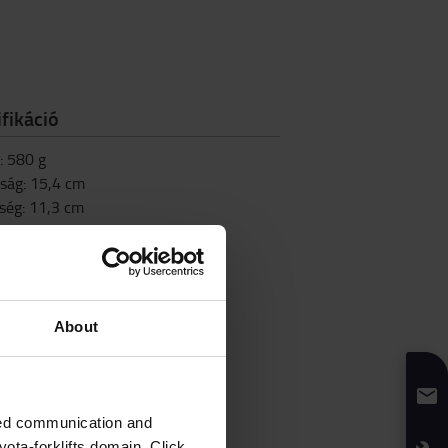
fikáció
:
580
g
ság
:
15,4
cm
ség
:
11,3
cm
úság
:
5,4
cm
About
zed communication and
ota-forklifts domain. Click