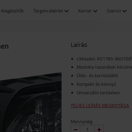
Kiegészítők
Targoncabérlet
Karrier
Szerviz
Leírás
men
cikkszám
:
AS1185-84010J
Mostoha használati körülmé
Ütés- és korrózióálló
Kompakt és könnyű
Univerzális tartóelem
TELJES LEÍRÁS MEGNYITÁSA
Mennyiség