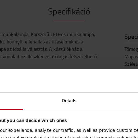
Specifikáció
s munkalámpa. Korszerű LED-es munkalámpa,
Speci
t, könnyű, ellenállás az ütéseknek és a
a az ideális választás. A készülékház a
Tömeg
 vonalaihoz illeszkedve utólag is felszerelhető
Magas
Széles
Hossz
Details
but you can decide which ones
ur experience, analyze our traffic, as well as provide customi
lso contain cookies to show relevant advertisements outside toy