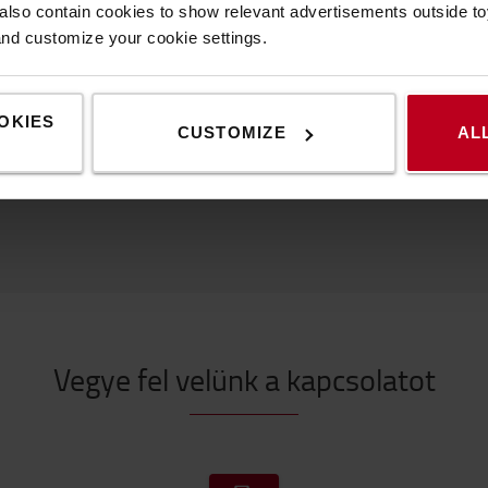
lso contain cookies to show relevant advertisements outside toy
and customize your cookie settings.
Népszerű kiegészítők
OKIES
CUSTOMIZE
AL
Vegye fel velünk a kapcsolatot