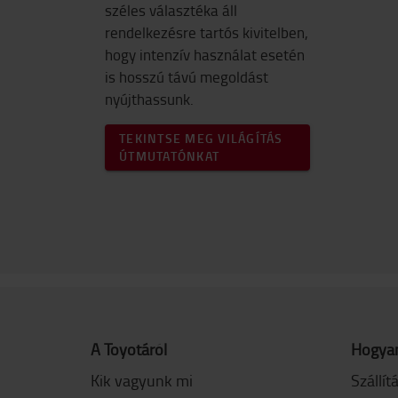
széles választéka áll
rendelkezésre tartós kivitelben,
hogy intenzív használat esetén
is hosszú távú megoldást
nyújthassunk.
TEKINTSE MEG VILÁGÍTÁS
ÚTMUTATÓNKAT
A Toyotáról
Hogyan
Kik vagyunk mi
Szállít