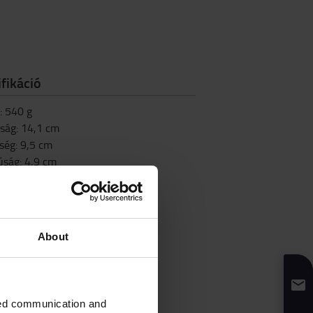
fikáció
:
540
g
ság
:
14,1
cm
ség
:
9,5
cm
úság
:
4,9
cm
About
zed communication and