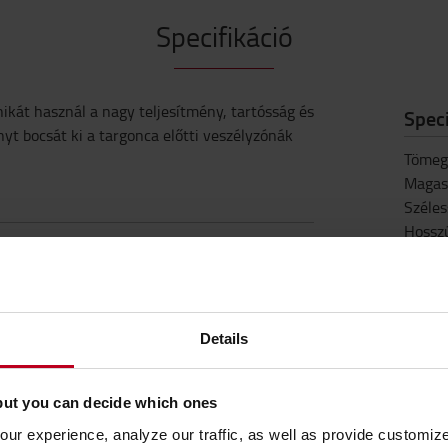
Specifikáció
nikát használ a nagy teljesítmény, tartósság és
Speci
nyt bocsát ki a targonca előtti veszélyzónák
Tömeg
Magas
Széles
Hossz
Details
but you can decide which ones
ur experience, analyze our traffic, as well as provide customi