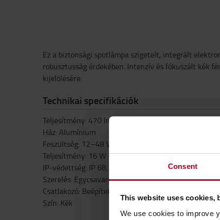
Ez a biztonsági spotlámpa szigetelt, integrált elektro
robusztusság érdekében. Intenzív és fókuszált kék fé
kijelölésére.
Technikai specifikációk
Teljesítmény: 470 lm
Ház: Alumínium
Feszültség: 12–48 V
Teljesítmény: 16 W
Consent
IP-védettség: IP 68, IP6K9K
Szerelés: Egycsavaros M3
Csatlakozó: Beépített Deutsch DT2 (2pin)
This website uses cookies, 
Szín: Kék
We use cookies to improve yo