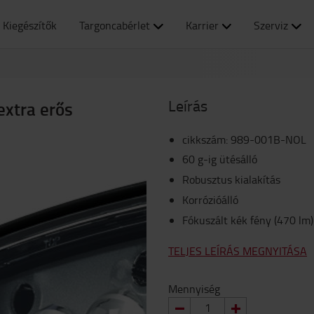
Kiegészítők
Targoncabérlet
Karrier
Szerviz
Leírás
extra erős
cikkszám
:
989-001B-NOL
60 g-ig ütésálló
Robusztus kialakítás
Korrózióálló
Fókuszált kék fény (470 lm)
TELJES LEÍRÁS MEGNYITÁSA
Mennyiség