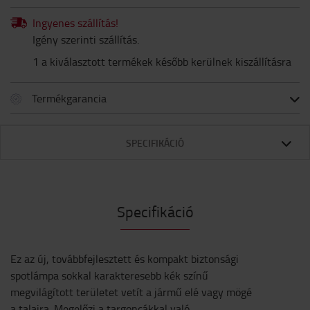
Ingyenes szállítás!
Igény szerinti szállítás.
1 a kiválasztott termékek később kerülnek kiszállításra
Termékgarancia
SPECIFIKÁCIÓ
Specifikáció
Ez az új, továbbfejlesztett és kompakt biztonsági
spotlámpa sokkal karakteresebb kék színű
megvilágított területet vetít a jármű elé vagy mögé
a talajra. Megelőzi a targoncákkal való