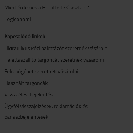
Miért érdemes a BT Liftert választani?
Logiconomi
Kapcsolódó linkek
Hidraulikus kézi palettázót szeretnék vásárolni
Palettaszállító targoncát szeretnék vásárolni
Felrakógépet szeretnék vásárolni
Használt targoncák
Visszaélés-bejelentés
Ügyfél visszajelzések, reklamációk és
panaszbejelentések