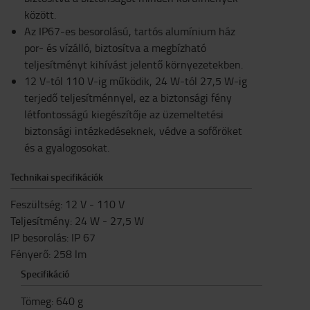
között.
Az IP67-es besorolású, tartós alumínium ház
por- és vízálló, biztosítva a megbízható
teljesítményt kihívást jelentő környezetekben.
12 V-tól 110 V-ig működik, 24 W-tól 27,5 W-ig
terjedő teljesítménnyel, ez a biztonsági fény
létfontosságú kiegészítője az üzemeltetési
biztonsági intézkedéseknek, védve a sofőröket
és a gyalogosokat.
Technikai specifikációk
Feszültség: 12 V - 110 V
Teljesítmény: 24 W - 27,5 W
IP besorolás: IP 67
Fényerő: 258 lm
Specifikáció
Tömeg
:
640
g