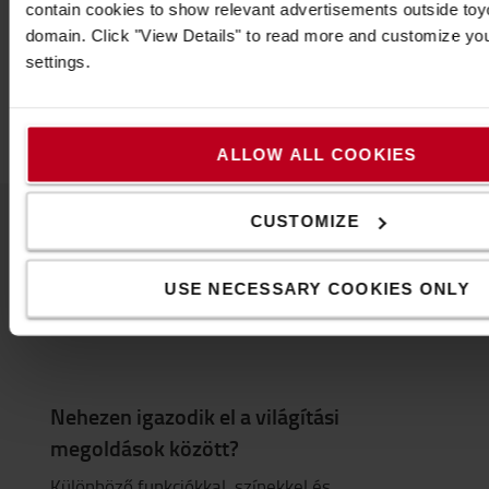
Vegye fel velünk a kapcsolatot
contain cookies to show relevant advertisements outside toyot
domain. Click "View Details" to read more and customize yo
settings.
ALLOW ALL COOKIES
CUSTOMIZE
USE NECESSARY COOKIES ONLY
Nehezen igazodik el a világítási
megoldások között?
Különböző funkciókkal, színekkel és