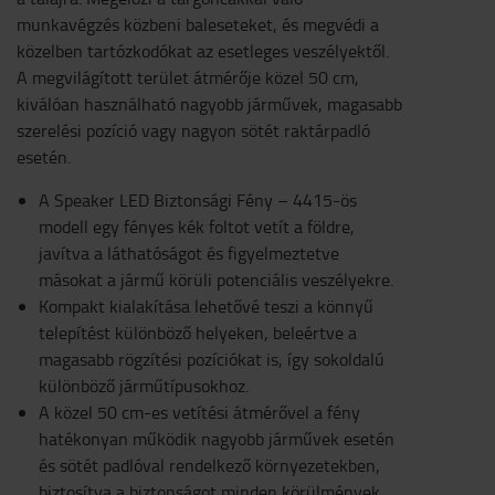
munkavégzés közbeni baleseteket, és megvédi a
közelben tartózkodókat az esetleges veszélyektől.
A megvilágított terület átmérője közel 50 cm,
kiválóan használható nagyobb járművek, magasabb
szerelési pozíció vagy nagyon sötét raktárpadló
esetén.
A Speaker LED Biztonsági Fény – 4415-ös
modell egy fényes kék foltot vetít a földre,
javítva a láthatóságot és figyelmeztetve
másokat a jármű körüli potenciális veszélyekre.
Kompakt kialakítása lehetővé teszi a könnyű
telepítést különböző helyeken, beleértve a
magasabb rögzítési pozíciókat is, így sokoldalú
különböző járműtípusokhoz.
A közel 50 cm-es vetítési átmérővel a fény
hatékonyan működik nagyobb járművek esetén
és sötét padlóval rendelkező környezetekben,
biztosítva a biztonságot minden körülmények