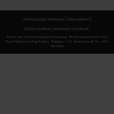
Felhasználási feltételek
Adatvédelem
Sütikre (cookie) vonatkozó irányelvek
Az árak csak az online rendelésekre érvényesek. Minden jog fenntartva © 2022
Toyota Material Handling Hungary - Budapest, 1116, Építész utca 28. Tel.: +36 1
482 0900