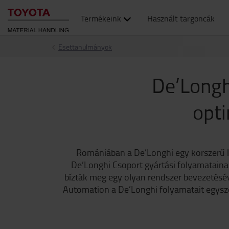
Termékeink
Használt targoncák
Esettanulmányok
De’Longh
opti
Romániában a De’Longhi egy korszerű l
De’Longhi Csoport gyártási folyamatainak
bízták meg egy olyan rendszer bevezetésével
Automation a De’Longhi folyamatait egysz