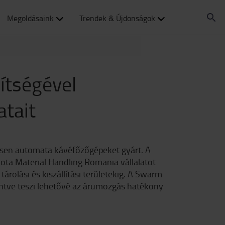
Megoldásaink
Trendek & Újdonságok
ítségével
atait
esen automata kávéfőzőgépeket gyárt. A
yota Material Handling Romania vállalatot
árolási és kiszállítási területekig. A Swarm
ntve teszi lehetővé az árumozgás hatékony