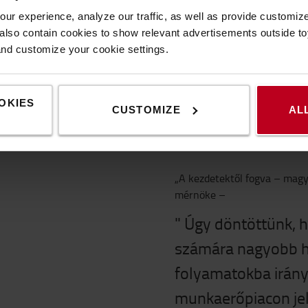
ur experience, analyze our traffic, as well as provide customi
ánt kezelik a rövid távú
lso contain cookies to show relevant advertisements outside toy
célkitűzéseket. Az egyik
and customize your cookie settings.
őhiányt, különösen azokban
kaerőt találni. Az
zálásával a vállalatok a
OKIES
 fenntartani a
CUSTOMIZE
AL
„A kezdetektől fogva – magy
mérnöke –
" Úgy döntöttünk, 
számára nagyobb h
folyamatokba irányí
munkaerőpiacon jel