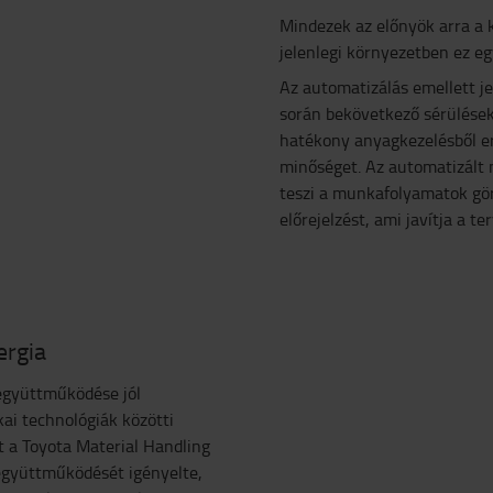
Mindezek az előnyök arra a 
jelenlegi környezetben ez e
Az automatizálás emellett je
során bekövetkező sérülések
hatékony anyagkezelésből ere
minőséget. Az automatizált
teszi a munkafolyamatok gö
előrejelzést, ami javítja a t
ergia
együttműködése jól
kai technológiák közötti
t a Toyota Material Handling
együttműködését igényelte,