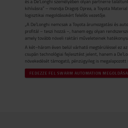
és a De’Longhi személyében olyan partnerre találtunk
kihívásra” – mondja Dragoș Oprea, a Toyota Materia
logisztikai megoldásokért felelős vezetője.
„A De’Longhi nemcsak a Toyota árumozgatási és auto
profitál – teszi hozzá –, hanem egy olyan rendszerszi
amely tovább növeli raktári műveleteinek hatékonys
A két–három éven belül várható megtérüléssel ez az
csupán technológiai fejlesztést jelent, hanem a De’L
növekedését támogató, pénzügyileg is megalapozott 
FEDEZZE FEL SWARM AUTOMATION MEGOLDÁSA