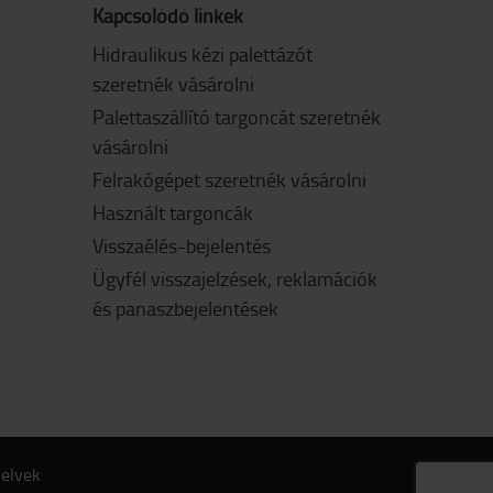
Kapcsolódó linkek
Hidraulikus kézi palettázót
szeretnék vásárolni
Palettaszállító targoncát szeretnék
vásárolni
Felrakógépet szeretnék vásárolni
Használt targoncák
Visszaélés-bejelentés
Ügyfél visszajelzések, reklamációk
és panaszbejelentések
yelvek