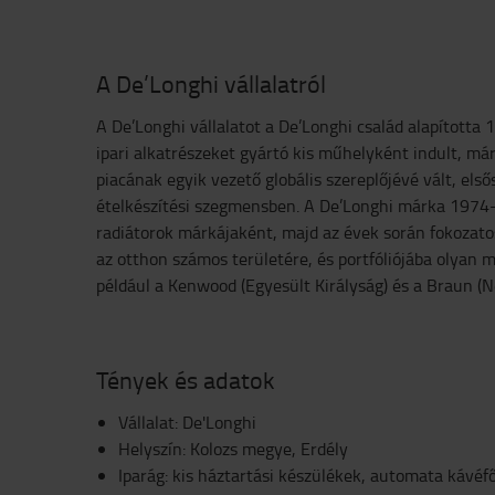
A De’Longhi vállalatról
A De’Longhi vállalatot a De’Longhi család alapított
ipari alkatrészeket gyártó kis műhelyként indult, má
piacának egyik vezető globális szereplőjévé vált, els
ételkészítési szegmensben. A De’Longhi márka 1974
radiátorok márkájaként, majd az évek során fokozatos
az otthon számos területére, és portfóliójába olyan 
például a Kenwood (Egyesült Királyság) és a Braun (
Tények és adatok
Vállalat: De'Longhi
Helyszín: Kolozs megye, Erdély
Iparág: kis háztartási készülékek, automata kávé