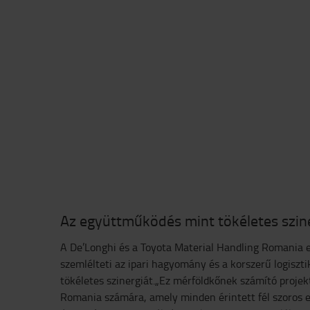
Az együttműködés mint tökéletes szin
A De’Longhi és a Toyota Material Handling Romania 
szemlélteti az ipari hagyomány és a korszerű logiszti
tökéletes szinergiát.„Ez mérföldkőnek számító projek
Romania számára, amely minden érintett fél szoros 