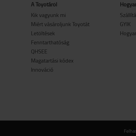
A Toyotáról
Hogyan
Kik vagyunk mi
Szállít
Miért vásároljunk Toyotát
GYIK
Letöltések
Hogyan
Fenntarthatóság
QHSEE
Magatartási kódex
Innováció
Felhas