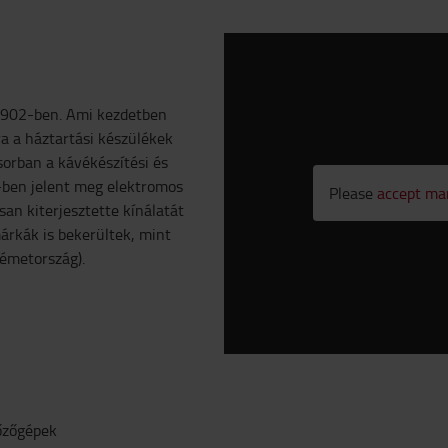
a 1902-ben. Ami kezdetben
ra a háztartási készülékek
ősorban a kávékészítési és
-ben jelent meg elektromos
Please
accept ma
an kiterjesztette kínálatát
márkák is bekerültek, mint
Németország).
főzőgépek