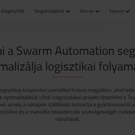
Kiegészítők
Targoncabérlet
Karrier
Szerviz
i a Swarm Automation seg
malizálja logisztikai folyam
ogisztikai központot üzemeltet Kolozs megyében, ahol telj
 optimalizálását célzó nagyszabású projekt részeként a To
, amely a raklapok szállítását biztosítja a gyártósoroktól a t
erűsítve és a manuális beavatkozás szükségességét csökke
irányítását.