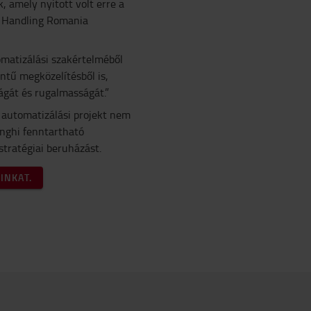
, amely nyitott volt erre a
l Handling Romania
matizálási szakértelméből
ntű megközelítésből is,
ágát és rugalmasságát.”
 automatizálási projekt nem
onghi fenntartható
stratégiai beruházást.
INKAT.