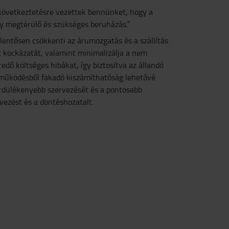
következtetésre vezettek bennünket, hogy a
gy megtérülő és szükséges beruházás.”
lentősen csökkenti az árumozgatás és a szállítás
 kockázatát, valamint minimalizálja a nem
dő költséges hibákat, így biztosítva az állandó
 működésből fakadó kiszámíthatóság lehetővé
rdülékenyebb szervezését és a pontosabb
ervezést és a döntéshozatalt.