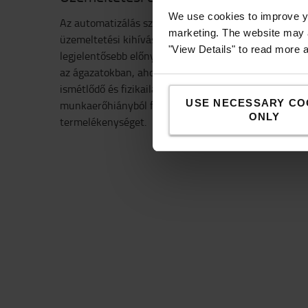
We use cookies to improve yo
Az automatizálás számos előnyt kínál, amelyek egyar
marketing. The website may a
üzemeltetési kihívásokat és a hosszú távú stratégiai 
"View Details" to read more 
legjelentősebb előnye, hogy segít kezelni a munkaer
az ágazatokban, ahol egyre nehezebb szakképzett mun
ismétlődő és fizikailag megterhelő feladatok automati
USE NECESSARY CO
munkaerőhiányból fakadó fennakadások nélkül tudják
ONLY
termelékenységet.