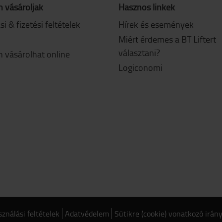
 vásároljak
Hasznos linkek
ási & fizetési feltételek
Hírek és események
Miért érdemes a BT Liftert
választani?
 vásárolhat online
Logiconomi
ználási feltételek
Adatvédelem
Sütikre (cookie) vonatkozó irán