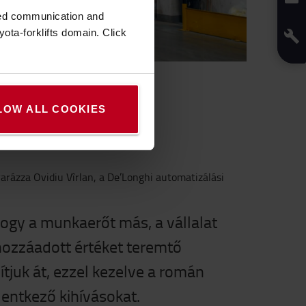
zed communication and
ota-forklifts domain. Click
LOW ALL COOKIES
arázza Ovidiu Vîrlan, a De’Longhi automatizálási
hogy a munkaerőt más, a vállalat
ozzáadott értéket teremtő
tjuk át, ezzel kezelve a román
entkező kihívásokat.