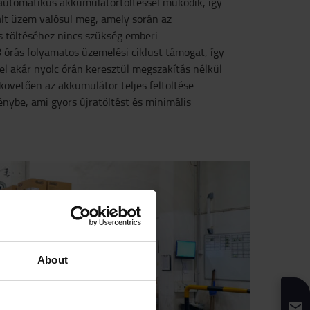
automatikus akkumulátortöltéssel működik, így
lt üzem valósul meg, amely során az
 töltéséhez nincs szükség emberi
 órás folyamatos üzemelési ciklust támogat, így
el akár nyolc órán keresztül megszakítás nélkül
övetően az akkumulátor teljes feltöltése
nybe, ami gyors újratöltést és minimális
About