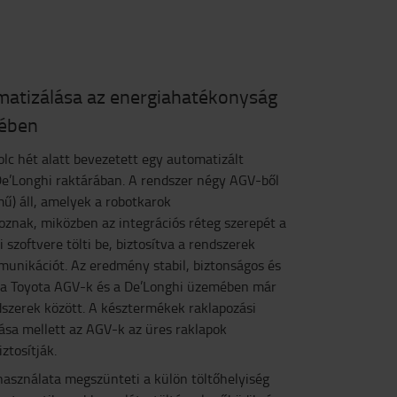
omatizálása az energiahatékonyság
kében
lc hét alatt bevezetett egy automatizált
 De’Longhi raktárában. A rendszer négy AGV-ből
mű) áll, amelyek a robotkarok
oznak, miközben az integrációs réteg szerepét a
szoftvere tölti be, biztosítva a rendszerek
unikációt. Az eredmény stabil, biztonságos és
 a Toyota AGV-k és a De’Longhi üzemében már
szerek között. A késztermékek raklapozási
ítása mellett az AGV-k az üres raklapok
ztosítják.
asználata megszünteti a külön töltőhelyiség