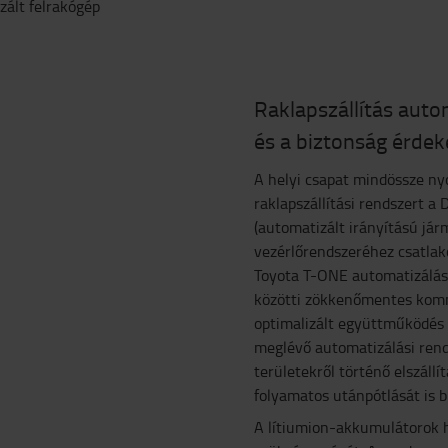
zált felrakógép
Raklapszállítás aut
és a biztonság érde
A helyi csapat mindössze nyo
raklapszállítási rendszert a
(automatizált irányítású jár
vezérlőrendszeréhez csatlak
Toyota T-ONE automatizálási 
közötti zökkenőmentes komm
optimalizált együttműködés
meglévő automatizálási rend
területekről történő elszáll
folyamatos utánpótlását is bi
A lítiumion-akkumulátorok h