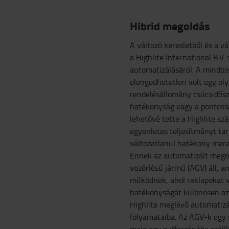
Hibrid megoldás
A változó keresletből és a 
a Highlite International B.V.
automatizálásáról. A mindöss
elengedhetetlen volt egy ol
rendelésállomány csúcsidősza
hatékonyság vagy a pontos
lehetővé tette a Highlite s
egyenletes teljesítményt t
változatlanul hatékony mara
Ennek az automatizált meg
vezérlésű jármű (AGV) áll, a
működnek, ahol raklapokat ve
hatékonyságát különösen az
Highlite meglévő automatizá
folyamataiba. Az AGV-k egy s