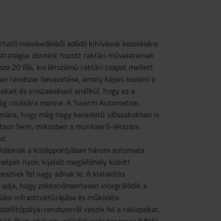
várható növekedésből adódó kihívások kezelésére
 stratégiai döntést hozott raktári műveleteinek
ze 20 fős, kis létszámú raktári csapat mellett
yan rendszer bevezetése, amely képes kezelni a
kait és visszaeséseit anélkül, hogy ez a
ság rovására menne. A Swarm Automation
zámára, hogy még nagy keresletű időszakokban is
artson fenn, miközben a munkaerő-létszám
d.
oldásnak a középpontjában három automata
melyek nyolc kijelölt megállóhely között
sznek fel vagy adnak le. A kialakítás
 adja, hogy zökkenőmentesen integrálódik a
lási infrastruktúrájába és működési
zállítópálya-rendszerről veszik fel a raklapokat,