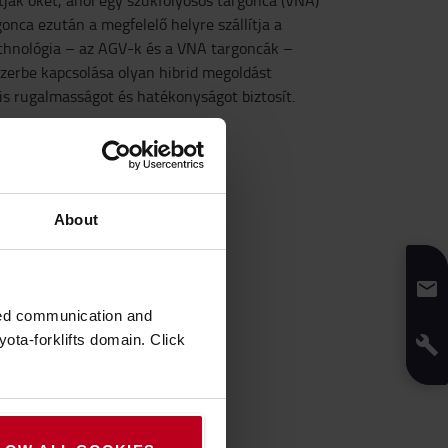
tják őket, ahol egy szűkfolyosós targonca (VNA)
rgonca ezután a megfelelő helyre szállítja a
echnológia – az AGV-k és a VNA targoncák –
zerbe kapcsolása olyan hibrid megoldást
s rugalmasságot és hatékonyságot biztosít.
About
zed communication and
ota-forklifts domain. Click