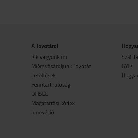
A Toyotáról
Hogyan
Kik vagyunk mi
Szállít
Miért vásároljunk Toyotát
GYIK
Letöltések
Hogyan
Fenntarthatóság
QHSEE
Magatartási kódex
Innováció