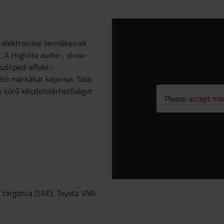
w-elektronikai termékeinek
. A Highlite audio-, show-
színpadi effekt-,
áló márkákat képvisel. Több
s körű készletelérhetőséget
Please
accept ma
 targonca (SAE), Toyota VNA