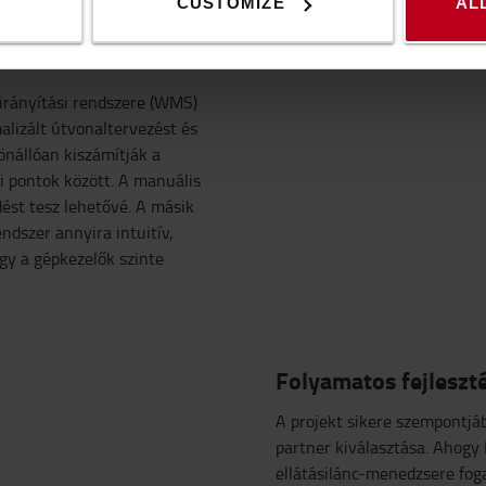
CUSTOMIZE
AL
atékonyabban
rirányítási rendszere (WMS)
malizált útvonaltervezést és
önállóan kiszámítják a
i pontok között. A manuális
st tesz lehetővé. A másik
ndszer annyira intuitív,
gy a gépkezelők szinte
Folyamatos fejleszt
A projekt sikere szempontjá
partner kiválasztása. Ahogy 
ellátásilánc-menedzsere fog