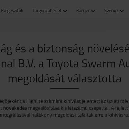
Kiegészítők
Targoncabérlet
Karrier
Szerviz
ág és a biztonság növelésér
onal B.V. a Toyota Swarm 
megoldását választotta
őjeként a Highlite számára kihívást jelentett az üzleti fo
t növekedés megvalósítása kis létszámú csapattal. A fejlet
integrálásával hatékony megoldást találtak erre a kihívásra.