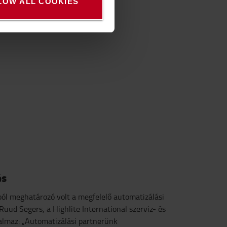
LOW ALL COOKIES
és
ból meghatározó volt a megfelelő automatizálási
Ruud Segers, a Highlite International szerviz- és
almaz: „Automatizálási partnerünk