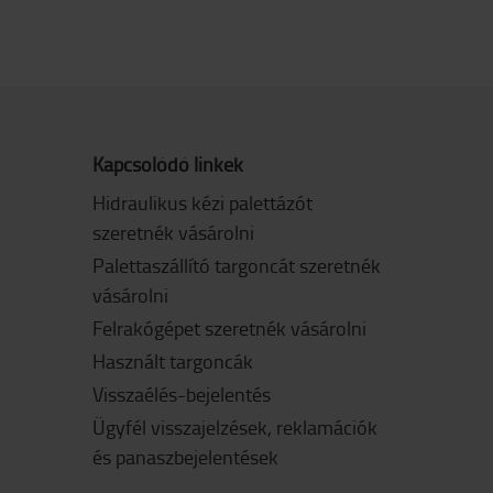
Kapcsolódó linkek
Hidraulikus kézi palettázót
szeretnék vásárolni
Palettaszállító targoncát szeretnék
vásárolni
Felrakógépet szeretnék vásárolni
Használt targoncák
Visszaélés-bejelentés
Ügyfél visszajelzések, reklamációk
és panaszbejelentések