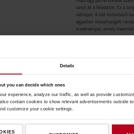
majd egy pufferzónába szállí
veszi át a feladatot. Ez a ta
raklapot. A két különböző t
egyetlen összehangolt rends
eredményez, amely maximáli
endet teremt
Details
kavégzés folyt, gyakran
ehéz volt közlekedni, ami
émákat eredményezett. „A
but you can decide which ones
ndja Lex van Zwieten, a
ur experience, analyze our traffic, as well as provide customi
menedzsere. –
lso contain cookies to show relevant advertisements outside toy
 tér, egyértelmű
and customize your cookie settings.
is torlódással. Ez
s az átláthatóságot,
OKIES