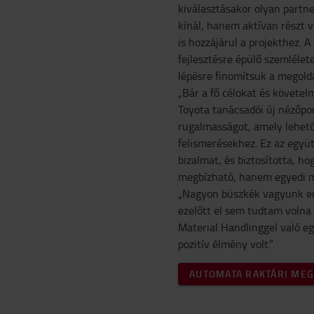
kiválasztásakor olyan partn
kínál, hanem aktívan részt v
is hozzájárul a projekthez. 
fejlesztésre épülő szemlélete
lépésre finomítsuk a megoldá
„Bár a fő célokat és követel
Toyota tanácsadói új nézőpo
rugalmasságot, amely lehető
felismerésekhez. Ez az együ
bizalmat, és biztosította, h
megbízható, hanem egyedi mű
„Nagyon büszkék vagyunk er
ezelőtt el sem tudtam volna 
Material Handlinggel való e
pozitív élmény volt.”
AUTOMATA RAKTÁRI ME