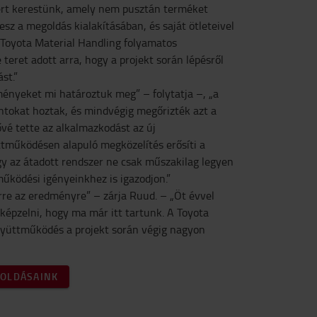
ert kerestünk, amely nem pusztán terméket
esz a megoldás kialakításában, és saját ötleteivel
A Toyota Material Handling folyamatos
 teret adott arra, hogy a projekt során lépésről
st.”
ményeket mi határoztuk meg” – folytatja –, „a
ntokat hoztak, és mindvégig megőrizték azt a
vé tette az alkalmazkodást az új
ttműködésen alapuló megközelítés erősíti a
ogy az átadott rendszer ne csak műszakilag legyen
ködési igényeinkhez is igazodjon.”
re az eredményre” – zárja Ruud. – „Öt évvel
képzelni, hogy ma már itt tartunk. A Toyota
gyüttműködés a projekt során végig nagyon
GOLDÁSAINK