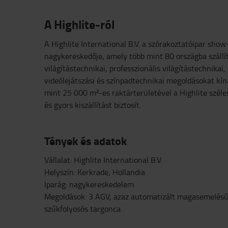
A Highlite-ról
A Highlite International B.V. a szórakoztatóipar sho
nagykereskedője, amely több mint 80 országba szállít
világítástechnikai, professzionális világítástechnikai, 
videólejátszási és színpadtechnikai megoldásokat kín
mint 25 000 m²-es raktárterületével a Highlite széle
és gyors kiszállítást biztosít.
Tények és adatok
Vállalat: Highlite International B.V.
Helyszín: Kerkrade, Hollandia
Iparág: nagykereskedelem
Megoldások: 3 AGV, azaz automatizált magasemelésű
szűkfolyosós targonca