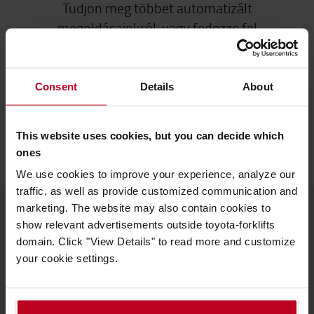
Tudjon meg többet automatizált
megoldásainkról, vagy fedezze fel
tudástárunk tartalmait.
Consent
Details
About
AUTOMATA RAKTÁRI MEGOLDÁSOK
TARTALOMTÁR
This website uses cookies, but you can decide which
ones
We use cookies to improve your experience, analyze our
traffic, as well as provide customized communication and
marketing. The website may also contain cookies to
show relevant advertisements outside toyota-forklifts
A Toyotáról
domain. Click "View Details" to read more and customize
your cookie settings.
Kik vagyunk mi
Miért vásároljunk Toyotát