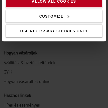
Letöltések
ALLOW ALL COOKIES
Fenntarthatóság
CUSTOMIZE
QHSEE
Magatartási kódex
USE NECESSARY COOKIES ONLY
Innováció
Hogyan vásároljak
Szállítási & fizetési feltételek
GYIK
Hogyan vásárolhat online
Hasznos linkek
Hírek és események