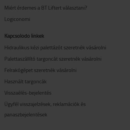
Miért érdemes a BT Liftert választani?
Logiconomi
Kapcsolódó linkek
Hidraulikus kézi palettázót szeretnék vásárolni
Palettaszállító targoncát szeretnék vásárolni
Felrakógépet szeretnék vásárolni
Használt targoncák
Visszaélés-bejelentés
Ügyfél visszajelzések, reklamációk és
panaszbejelentések