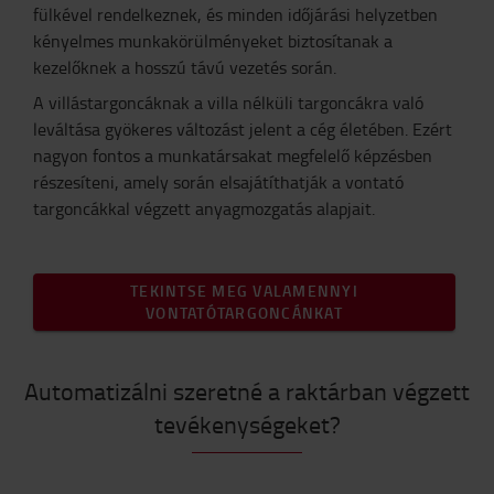
fülkével rendelkeznek, és minden időjárási helyzetben
kényelmes munkakörülményeket biztosítanak a
kezelőknek a hosszú távú vezetés során.
A villástargoncáknak a villa nélküli targoncákra való
leváltása gyökeres változást jelent a cég életében. Ezért
nagyon fontos a munkatársakat megfelelő képzésben
részesíteni, amely során elsajátíthatják a vontató
targoncákkal végzett anyagmozgatás alapjait.
TEKINTSE MEG VALAMENNYI
VONTATÓTARGONCÁNKAT
Automatizálni szeretné a raktárban végzett
tevékenységeket?