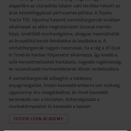
alappillére az utánpótlás talajon való tárolása helyett az
áruk készletfogyással párhuzamos pótlása. A Toyota
Tracto TSE típushoz hasonló vontatótargoncák kiválóan
alkalmasak az előre meghatározott útvonal mentén
folyó, ismétlődő munkavégzésre, ahogyan használhatók
az áruszállító kocsik felvételére és leadására is. A
vontatótargoncák nagyon hasznosak, ha a cég a JIT (Just
In Time) és Kanban folyamatot alkalmazza. Így kisebb a
szűk keresztmetszetek kockázata, nagyobb rugalmasság,
és racionálisabb munkamódszerek állnak rendelkezésre.
A vontatótargoncák elősegítik a hatékony
anyagmozgatást, hiszen kevesebb emberre van szükség
ugyanannyi áru mozgatásához, és mivel kevesebb
berendezés van a területen, biztonságosabb a
munkakörnyezetet és kevesebb a baleset.
TOYOTA LEAN ACADEMY