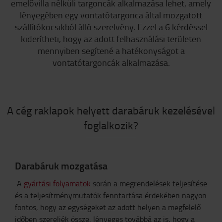
emelővilla nélküli targoncák alkalmazása lehet, amely
lényegében egy vontatótargonca által mozgatott
szállítókocsikból álló szerelvény. Ezzel a 6 kérdéssel
kiderítheti, hogy az adott felhasználási területen
mennyiben segítené a hatékonyságot a
vontatótargoncák alkalmazása.
A cég raklapok helyett darabáruk kezelésével
foglalkozik?
Darabáruk mozgatása
A
gyártási folyamatok
során a megrendelések teljesítése
és a teljesítménymutatók fenntartása érdekében nagyon
fontos, hogy az egységeket az adott helyen a megfelelő
időben szereljék össze, lényeges továbbá az is, hogy a