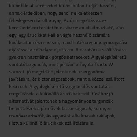
különféle alkatrészeket külön-külön tudják kezelni,
annak érdekében, hogy sehol ne keletkezzen
feleslegesen tárolt anyag. Az új megoldás az e-
kereskedelem területén is sikeresen alkalmazható, ahol
egy-egy árucikket kell a végfelhasználó számára
kiválasztani és rendezni, majd hatékony anyagmozgatási
eljárással a célhelyre eljuttatni. A darabáruk szállítására
gyakran használnak görgős ketreceket. A gyalogkíséretű
vontatótargoncák, mint például a Toyota Tracto W
sorozat jó megoldást jelentenek az ergonómia
javítására, és biztonságosabbak, mint a kézzel szállított
ketrecek. A gyalogkíséretű vagy beülős vontatási
megoldások a különálló árucikkek szállításához jó
alternatívát jelentenek a hagyományos targoncák
helyett. Ezek a járművek biztonságosak, könnyen
manőverezhetők, és egyaránt alkalmasak raklapok,
illetve különálló árucikkek szállítására is.