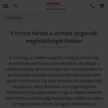
Útmutatók
6 fontos kérdés a vontató targoncák
megfelelőségét illetően
A minőség, a hatékonyság és a szigorú biztonsági
követelmények folyamatos kihívások elé állítják a
vállalkozásokat, ami különösen az e-kereskedelem és
az internetes vásárlás fokozódó térnyerésével válik
igazán érezhetővé. Ha több terméket és anyagot kell
mozgatnia, akkor érdemes az anyagmozgatási
műveleteket újra átgondolni, hogy a megnövekedett
teljesítményt a biztonság fenntartása mellett továbbra
is meg lehessen őrizni. Az egyik alternatíva az