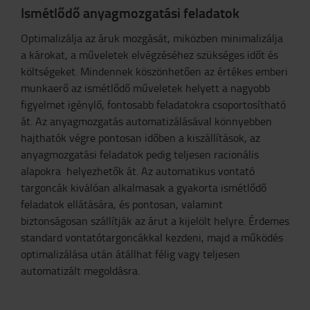
Ismétlődő anyagmozgatási feladatok
Optimalizálja az áruk mozgását, miközben minimalizálja
a károkat, a műveletek elvégzéséhez szükséges időt és
költségeket. Mindennek köszönhetően az értékes emberi
munkaerő az ismétlődő műveletek helyett a nagyobb
figyelmet igénylő, fontosabb feladatokra csoportosítható
át. Az anyagmozgatás automatizálásával könnyebben
hajthatók végre pontosan időben a kiszállítások, az
anyagmozgatási feladatok pedig teljesen racionális
alapokra helyezhetők át. Az automatikus vontató
targoncák kiválóan alkalmasak a gyakorta ismétlődő
feladatok ellátására, és pontosan, valamint
biztonságosan szállítják az árut a kijelölt helyre. Érdemes
standard vontatótargoncákkal kezdeni, majd a működés
optimalizálása után átállhat félig vagy teljesen
automatizált megoldásra.