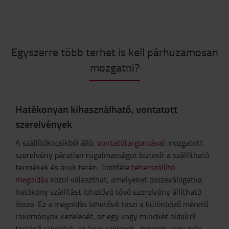
Egyszerre több terhet is kell párhuzamosan
mozgatni?
Hatékonyan kihasználható, vontatott
szerelvények
A szállítókocsikból álló,
vontatótargoncával
mozgatott
szerelvény páratlan rugalmasságot biztosít a szállítható
termékek és áruk terén. Többféle
teherszállító
megoldás
közül választhat, amelyeket összeválogatva
hatékony szállítást lehetővé tévő szerelvény állítható
össze. Ez a megoldás lehetővé teszi a különböző méretű
rakományok kezelését, az egy vagy mindkét oldalról
történő rakodást, az áruk raklapok, dobozok vagy más