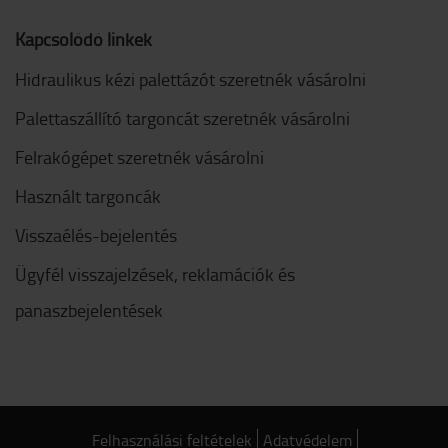
Kapcsolódó linkek
Hidraulikus kézi palettázót szeretnék vásárolni
Palettaszállító targoncát szeretnék vásárolni
Felrakógépet szeretnék vásárolni
Használt targoncák
Visszaélés-bejelentés
Ügyfél visszajelzések, reklamációk és
panaszbejelentések
Felhasználási feltételek
Adatvédelem