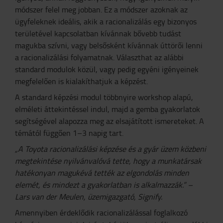
módszer felel meg jobban. Ez a módszer azoknak az
ügyfeleknek ideális, akik a racionalizálás egy bizonyos
területével kapcsolatban kívánnak bővebb tudást
magukba szívni, vagy belsősként kívánnak úttörői lenni
a racionalizálási folyamatnak. Választhat az alábbi
standard modulok közül, vagy pedig egyéni igényeinek
megfelelően is kialakíthatjuk a képzést.
A standard képzési modul többnyire workshop alapú,
elméleti áttekintéssel indul, majd a gemba gyakorlatok
segítségével alapozza meg az elsajátított ismereteket. A
témától függően 1–3 napig tart.
„A Toyota racionalizálási képzése és a gyár üzem közbeni
megtekintése nyilvánvalóvá tette, hogy a munkatársak
hatékonyan magukévá tették az elgondolás minden
elemét, és mindezt a gyakorlatban is alkalmazzák.” –
Lars van der Meulen, üzemigazgató, Signify.
Amennyiben érdeklődik racionalizálással foglalkozó