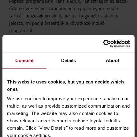
képzési programjaink iránt, kérjük, regisztráljon az alábbi
űrlap segítségével. Amennyiben a japán gyárainkban
tartott képzések érdeklik, kérjük, hogy ezt írásban is
jelezze, mi pedig értesítjük a következő induló
programról.
Az eseménynaptárban megtekintheti, hogy európai
szervizközpontjainkban mikor tartunk rendszeres
képzéseket, ám a naptárban nemcsak képzések, hanem
Consent
Details
About
az ezekben a gyárakban szervezett exkluzív események
is szerepelnek.
Vissza a Toyota Lean Academy-hez >>
This website uses cookies, but you can decide which
ones
KÉPZÉSEK
We use cookies to improve your experience, analyze our
traffic, as well as provide customized communication and
marketing. The website may also contain cookies to
show relevant advertisements outside toyota-forklifts
domain. Click "View Details" to read more and customize
your cookie settings.