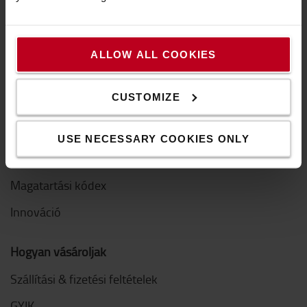
A Toyotáról
Kik vagyunk mi
ALLOW ALL COOKIES
Miért vásároljunk Toyotát
CUSTOMIZE
Letöltések
Fenntarthatóság
USE NECESSARY COOKIES ONLY
QHSEE
Magatartási kódex
Innováció
Hogyan vásároljak
Szállítási & fizetési feltételek
GYIK