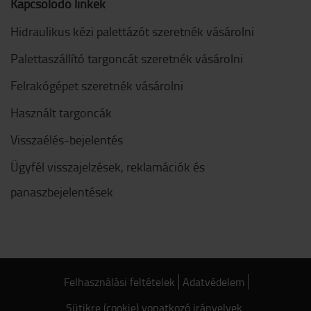
Kapcsolódó linkek
Hidraulikus kézi palettázót szeretnék vásárolni
Palettaszállító targoncát szeretnék vásárolni
Felrakógépet szeretnék vásárolni
Használt targoncák
Visszaélés-bejelentés
Ügyfél visszajelzések, reklamációk és
panaszbejelentések
Felhasználási feltételek
Adatvédelem
Sütikre (cookie) vonatkozó irányelvek