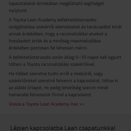
tapasztalatok birtokában megbízható segítséget
nyújtunk.
A Toyota Lean Academy befektetéstervezési
szolgáltatása szakértői elemzéseket és tanácsadást kínál
annak érdekében, hogy a racionalizálási elveket a
hozzáadott érték és a minőség maximalizálása
érdekében pontosan fel lehessen mérni.
A befektetéstervezés során átlag 5–10 napot kell együtt
tölteni a Toyota racionalizálási szakértőivel.
Ha többet szeretne tudni erről a modulról, vagy
szakértőnkkel szeretné felvenni a kapcsolatot, töltse ki
az alábbi űrlapot, mi pedig lehetőség szerint minél
hamarabb felvesszük Önnel a kapcsolatot.
Vissza a Toyota Lean Academy-hez >>
Lépjen kapcsolatba Lean csapatunkkal