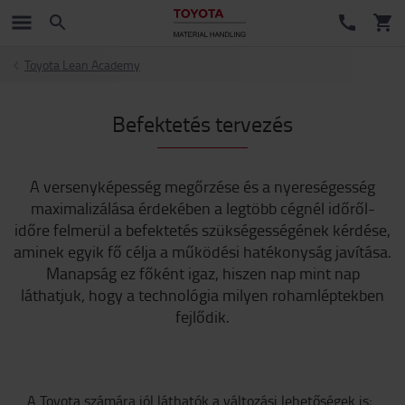
Toyota Lean Academy
Befektetés tervezés
A versenyképesség megőrzése és a nyereségesség
maximalizálása érdekében a legtöbb cégnél időről-
időre felmerül a befektetés szükségességének kérdése,
aminek egyik fő célja a működési hatékonyság javítása.
Manapság ez főként igaz, hiszen nap mint nap
láthatjuk, hogy a technológia milyen rohamléptekben
fejlődik.
A Toyota számára jól láthatók a változási lehetőségek is;