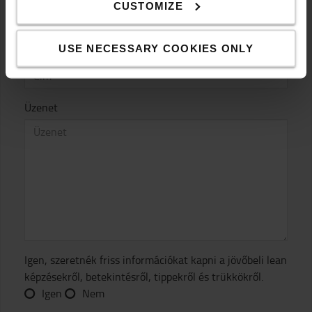
CUSTOMIZE
USE NECESSARY COOKIES ONLY
Cím
Üzenet
Igen, szeretnék friss információkat kapni a jövőbeli lean
képzésekről, betekintésről, tippekről és trükkökről.
Igen
Nem