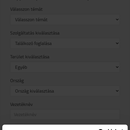
Válasszon témát
Szolgáltatás kiválasztása
Terület kiválasztása
Ország
Vezetéknév
Keresztnév