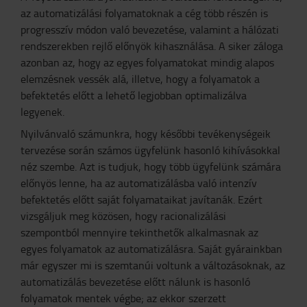
az automatizálási folyamatoknak a cég több részén is
progresszív módon való bevezetése, valamint a hálózati
rendszerekben rejlő előnyök kihasználása. A siker záloga
azonban az, hogy az egyes folyamatokat mindig alapos
elemzésnek vessék alá, illetve, hogy a folyamatok a
befektetés előtt a lehető legjobban optimalizálva
legyenek.
Nyilvánvaló számunkra, hogy későbbi tevékenységeik
tervezése során számos ügyfelünk hasonló kihívásokkal
néz szembe. Azt is tudjuk, hogy több ügyfelünk számára
előnyös lenne, ha az automatizálásba való intenzív
befektetés előtt saját folyamataikat javítanák. Ezért
vizsgáljuk meg közösen, hogy racionalizálási
szempontból mennyire tekinthetők alkalmasnak az
egyes folyamatok az automatizálásra. Saját gyárainkban
már egyszer mi is szemtanúi voltunk a változásoknak, az
automatizálás bevezetése előtt nálunk is hasonló
folyamatok mentek végbe; az ekkor szerzett