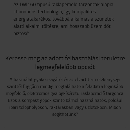
Az LWI160 típusú raklapemelő targoncák alapja
lítiumionos technológia, így kompakt és
energiatakarékos, továbbá alkalmas a szünetek
alatti alkalmi töltésre, ami hosszabb üzemidőt
biztosít.
Keresse meg az adott felhasználási területre
legmegfelelőbb opciót
A használat gyakoriságától és az elvárt termelékenységi
szinttől függően mindig megtalálható a feladatra leginkább
megfelelő, elektromos gyalogkíséretű raklapemelő targonca.
Ezek a kompakt gépek szinte bárhol használhatók, például
ipari telephelyeken, raktárakban vagy üzletekben. Miben
segíthetünk?