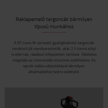
Raklapemelő targoncák bármilyen
típusú munkához
A BT Levio W-sorozatú gyalogkíséretű targoncák
rendkívül jól manőverezhetők, akár 2,5 tonna súlyt
is elbírnak, ráadásul kifejezetten tartósak. Tökéletes
megoldás az intenzívebb vízszintes szállításhoz. Az
opciók széles választékával bármilyen
alkalmazáshoz testre szabható.