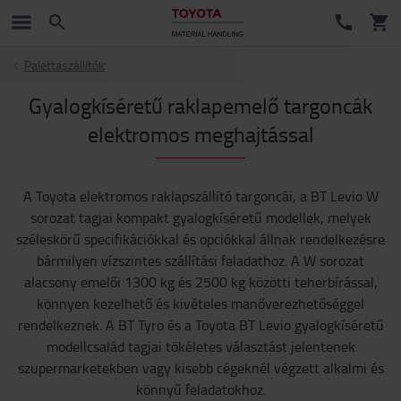
Palettaszállítók
Gyalogkíséretű raklapemelő targoncák
elektromos meghajtással
A Toyota elektromos raklapszállító targoncái, a BT Levio W
sorozat tagjai kompakt gyalogkíséretű modellek, melyek
széleskörű specifikációkkal és opciókkal állnak rendelkezésre
bármilyen vízszintes szállítási feladathoz. A W sorozat
alacsony emelői 1300 kg és 2500 kg közötti teherbírással,
könnyen kezelhető és kivételes manőverezhetőséggel
rendelkeznek. A BT Tyro és a Toyota BT Levio gyalogkíséretű
modellcsalád tagjai tökéletes választást jelentenek
szupermarketekben vagy kisebb cégeknél végzett alkalmi és
könnyű feladatokhoz.