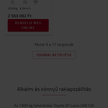
2000
kg
6.0
km/h
2 563 092 Ft
RENDELJE MEG
ONLINE
Mutat 9 a 11 targoncák
TOVÁBBI BETÖLTÉSE
Alkalmi és könnyű raklapszállítás
Az 1300 kg teherbírású Toyota BT Levio LWE130