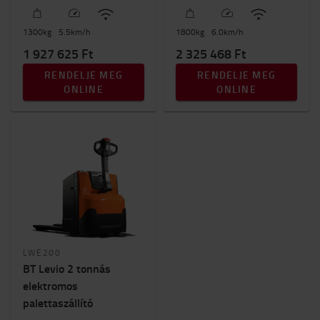
1300
kg
5.5
km/h
1800
kg
6.0
km/h
1 927 625 Ft
2 325 468 Ft
RENDELJE MEG
RENDELJE MEG
ONLINE
ONLINE
LWE200
BT Levio 2 tonnás
elektromos
palettaszállító