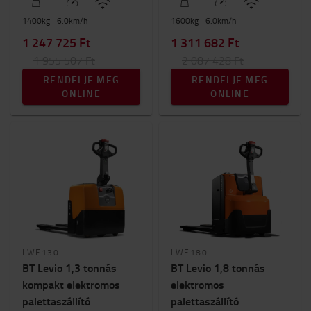
1400
kg
6.0
km/h
1600
kg
6.0
km/h
1 247 725 Ft
1 311 682 Ft
1 955 507 Ft
2 087 428 Ft
RENDELJE MEG
RENDELJE MEG
ONLINE
ONLINE
LWE130
LWE180
BT Levio 1,3 tonnás
BT Levio 1,8 tonnás
kompakt elektromos
elektromos
palettaszállító
palettaszállító