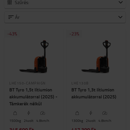
Szűrés:
Palettaszállító targoncák
Ár
Gyalogkíséretű
-
43
%
-
23
%
Platformos
Állóvezérlésű
Teherbiras
1300kg
-
2500kg
Ár
LHE150-CAMPAIGN
LHE130B
0Ft
-
2946000Ft
BT Tyro 1,5t lítiumion
BT Tyro 1,3t lítiumion
akkumulátorral (2025) -
akkumulátorral (2025)
Támkerék nélkül
1500
kg
24
volt
4.8
km/h
1300
kg
24
volt
4.8
km/h
345 600 Ft
417 300 Ft