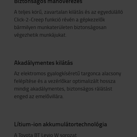
Biztonságos manőverezés
A teljes körű, zavartalan kilátás és az egyedülálló
Click-2-Creep funkció révén a gépkezelők
bármilyen munkaterületen biztonságosan
végezhetik munkájukat.
Akadálymentes kilátás
Az elektromos gyalogkíséretű targonca alacsony
felépítése és a vezérlőkar optimalizált hossza
mindig akadálymentes, biztonságos rálátást
enged az emelővillára.
Lítium-ion akkumulátortechnológia
A Toyota BT Levio W sorozat