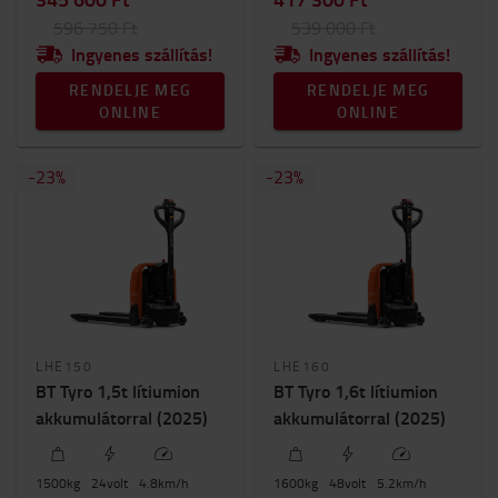
596 750 Ft
539 000 Ft
Ingyenes szállítás!
Ingyenes szállítás!
RENDELJE MEG
RENDELJE MEG
ONLINE
ONLINE
-
23
%
-
23
%
LHE150
LHE160
BT Tyro 1,5t lítiumion
BT Tyro 1,6t lítiumion
akkumulátorral (2025)
akkumulátorral (2025)
1500
kg
24
volt
4.8
km/h
1600
kg
48
volt
5.2
km/h