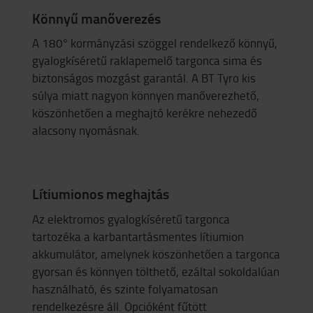
Könnyű manőverezés
A 180° kormányzási szöggel rendelkező könnyű,
gyalogkíséretű raklapemelő targonca sima és
biztonságos mozgást garantál. A BT Tyro kis
súlya miatt nagyon könnyen manőverezhető,
köszönhetően a meghajtó kerékre nehezedő
alacsony nyomásnak.
Lítiumionos meghajtás
Az elektromos gyalogkíséretű targonca
tartozéka a karbantartásmentes lítiumion
akkumulátor, amelynek köszönhetően a targonca
gyorsan és könnyen tölthető, ezáltal sokoldalúan
használható, és szinte folyamatosan
rendelkezésre áll. Opcióként fűtött