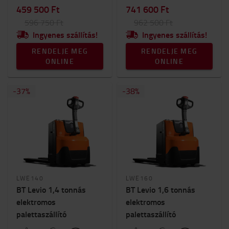
459 500 Ft
741 600 Ft
596 750 Ft
962 500 Ft
Ingyenes szállítás!
Ingyenes szállítás!
RENDELJE MEG
RENDELJE MEG
ONLINE
ONLINE
-
37
%
-
38
%
LWE140
LWE160
BT Levio 1,4 tonnás
BT Levio 1,6 tonnás
elektromos
elektromos
palettaszállító
palettaszállító