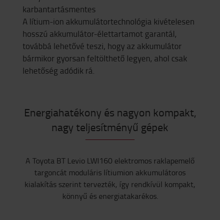
karbantartásmentes
A lítium-ion akkumulátortechnológia kivételesen
hosszú akkumulátor-élettartamot garantál,
továbbá lehetővé teszi, hogy az akkumulátor
bármikor gyorsan feltölthető legyen, ahol csak
lehetőség adódik rá.
Energiahatékony és nagyon kompakt,
nagy teljesítményű gépek
A Toyota BT Levio LWI160 elektromos raklapemelő
targoncát moduláris lítiumion akkumulátoros
kialakítás szerint tervezték, így rendkívül kompakt,
könnyű és energiatakarékos.