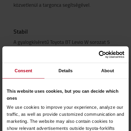
közvetlenül a targonca segítségével.
Stabil
A gyalogkíséretű Toyota BT Levio W sorozat 5
pontos alváza kiváló stabilitást és
irányíthatóságot biztosít a targoncának.
Consent
Details
About
Biztonságos
This website uses cookies, but you can decide which
A különleges Click-2-Creep funkciónak
ones
köszönhetően a targonca a gázkar egyszerű
We use cookies to improve your experience, analyze our
dupla kattintásával kúszósebességre állítható,
traffic, as well as provide customized communication and
és a vezérlőkart függőleges helyzetben tartva is
marketing. The website may also contain cookies to
irányítható. Lehetővé teszi a gépkezelő számára,
show relevant advertisements outside toyota-forklifts
hogy kisebb helyen is elférjen a géppel, és