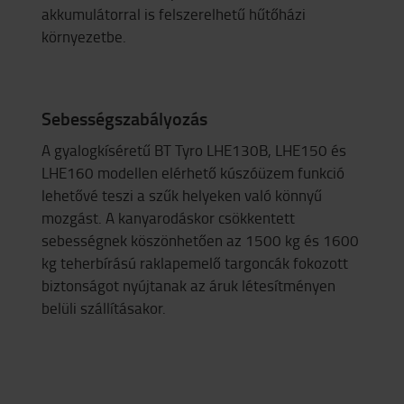
akkumulátorral is felszerelhetű hűtőházi
környezetbe.
Sebességszabályozás
A gyalogkíséretű BT Tyro LHE130B, LHE150 és
LHE160 modellen elérhető kúszóüzem funkció
lehetővé teszi a szűk helyeken való könnyű
mozgást. A kanyarodáskor csökkentett
sebességnek köszönhetően az 1500 kg és 1600
kg teherbírású raklapemelő targoncák fokozott
biztonságot nyújtanak az áruk létesítményen
belüli szállításakor.