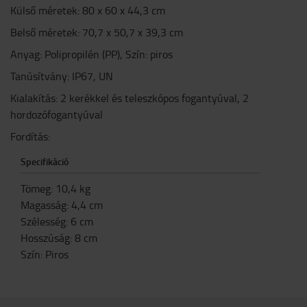
Külső méretek: 80 x 60 x 44,3 cm
Belső méretek: 70,7 x 50,7 x 39,3 cm
Anyag: Polipropilén (PP), Szín: piros
Tanúsítvány: IP67, UN
Kialakítás: 2 kerékkel és teleszkópos fogantyúval, 2
hordozófogantyúval
Fordítás:
Specifikáció
Tömeg
:
10,4
kg
Magasság
:
4,4
cm
Szélesség
:
6
cm
Hosszúság
:
8
cm
Szín
:
Piros