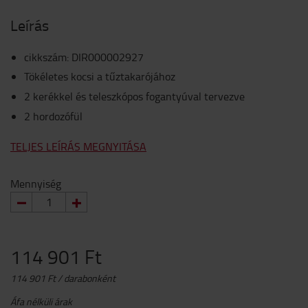
Leírás
cikkszám
:
DIR000002927
Tökéletes kocsi a tűztakarójához
2 kerékkel és teleszkópos fogantyúval tervezve
2 hordozófül
TELJES LEÍRÁS MEGNYITÁSA
Mennyiség
114 901 Ft
114 901 Ft / darabonként
Áfa nélküli árak