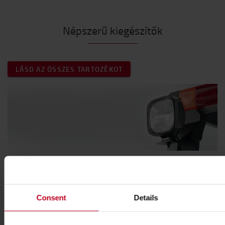
Népszerű kiegészítők
LÁSD AZ ÖSSZES TARTOZÉKOT
Világításra fel !
Legyen biztonságban és maradjon látható minden
Consent
Details
körülmények között.
Fedezze fel kínálatunkat