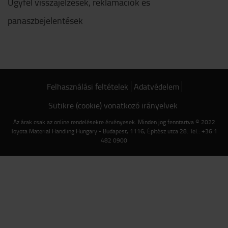
Ügyfél visszajelzések, reklamációk és
panaszbejelentések
Felhasználási feltételek
Adatvédelem
Sütikre (cookie) vonatkozó irányelvek
Az árak csak az online rendelésekre érvényesek. Minden jog fenntartva © 2022
Toyota Material Handling Hungary - Budapest, 1116, Építész utca 28. Tel.: +36 1
482 0900