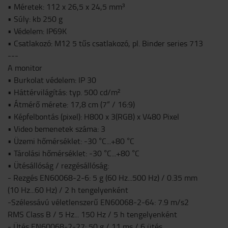
• Méretek: 112 x 26,5 x 24,5 mm³
• Súly: kb 250 g
• Védelem: IP69K
• Csatlakozó: M12 5 tűs csatlakozó, pl. Binder series 713
---
A monitor
• Burkolat védelem: IP 30
• Háttérvilágítás: typ. 500 cd/m²
• Átmérő mérete: 17,8 cm (7“ / 16:9)
• Képfelbontás (pixel): H800 x 3(RGB) x V480 Pixel
• Video bemenetek száma: 3
• Üzemi hőmérséklet: -30 °C...+80 °C
• Tárolási hőmérséklet: -30 °C...+80 °C
• Ütésállóság / rezgésállóság:
- Rezgés EN60068-2-6: 5 g (60 Hz...500 Hz) / 0.35 mm
(10 Hz...60 Hz) / 2 h tengelyenként
-Szélessávú véletlenszerű EN60068-2-64: 7.9 m/s2
RMS Class B / 5 Hz... 150 Hz / 5 h tengelyenként
- Ütés EN60068-2-27: 50 g / 11 ms / 6 ütés