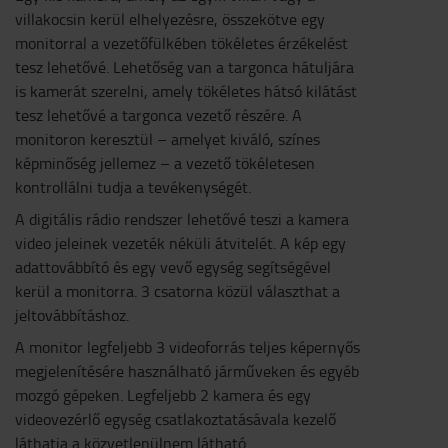
villakocsin kerül elhelyezésre, összekötve egy
monitorral a vezetőfülkében tökéletes érzékelést
tesz lehetővé. Lehetőség van a targonca hátuljára
is kamerát szerelni, amely tökéletes hátsó kilátást
tesz lehetővé a targonca vezető részére. A
monitoron keresztül – amelyet kiváló, színes
képminőség jellemez – a vezető tökéletesen
kontrollálni tudja a tevékenységét.
A digitális rádio rendszer lehetővé teszi a kamera
video jeleinek vezeték néküli átvitelét. A kép egy
adattovábbító és egy vevő egység segítségével
kerül a monitorra. 3 csatorna közül választhat a
jeltovábbításhoz.
A monitor legfeljebb 3 videoforrás teljes képernyős
megjelenítésére használható járműveken és egyéb
mozgó gépeken. Legfeljebb 2 kamera és egy
videovezérlő egység csatlakoztatásávala kezelő
láthatja a közvetlenülnem látható