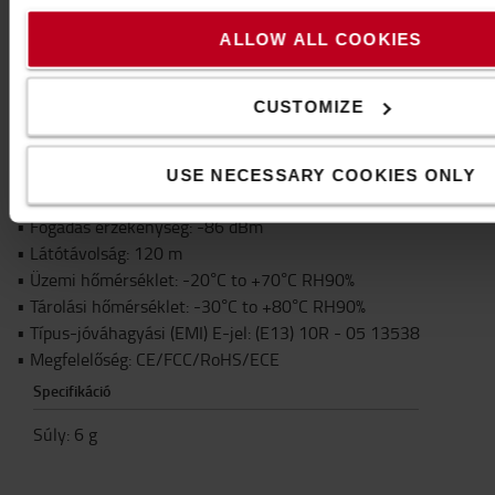
• Burkolat: fém
• Működési frekvencia: 2400 MHz...2483,5 MHz
ALLOW ALL COOKIES
• TV System: PAL 25 f/s - NTSC 30 f/s
• Video Codec: MPEG4
CUSTOMIZE
• RF Bit Rate: 6 Mbps
• Hopping Rate: 1200/s
• Késleltetés: 200 ms
USE NECESSARY COOKIES ONLY
• Szórt spektrum: FHSS
• Fogadás érzékenység: -86 dBm
• Látótávolság: 120 m
• Üzemi hőmérséklet: -20°C to +70°C RH90%
• Tárolási hőmérséklet: -30°C to +80°C RH90%
• Típus-jóváhagyási (EMI) E-jel: (E13) 10R - 05 13538
• Megfelelőség: CE/FCC/RoHS/ECE
Specifikáció
Súly
:
6
g