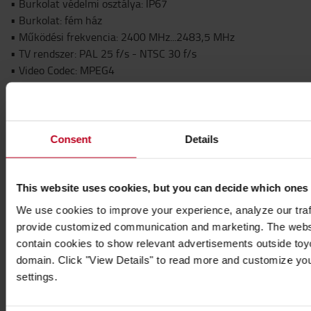
• Burkolat védelmi osztálya: IP67
• Burkolat: fém ház
• Működési frekvencia: 2400 MHz...2483,5 MHz
• TV rendszer: PAL 25 f/s - NTSC 30 f/s
• Video Codec: MPEG4
• RF Bit Rate: 6 Mbps
• Hopping Rate: 1200/s
• Késleltetés: 200 ms
• Out Power: 18 dBm EIRP
Consent
Details
• Látótávolság: 120 m
• Üzemi hőmérséklet: -20°C to +70°C RH90%
• Tárolási hőmérséklet: -30°C to +80°C RH90%
This website uses cookies, but you can decide which ones
• Típus jóváhagyási (EMI) E-jel: (E13) 10R - 05 13538
We use cookies to improve your experience, analyze our traff
• Megfelelőség: CE/FCC/RoHS/ECE
provide customized communication and marketing. The webs
---
contain cookies to show relevant advertisements outside toyot
Vezeték nélküli rendszer videovevő
domain. Click "View Details" to read more and customize yo
• Áramellátás(vevőegység): 9 V...32 V DC
settings.
• Áramfogyasztás: Max. 2 W
• Burkolat védelmi osztálya: IP67