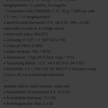
tengelyenként, 3 x pozitív, 3 x negatív
- Folyamatos ütés EN60068-2-27: 30 g / 1000 per axle
/ 11 ms / 1 h tengelyenként
• Vezérlő vonal (bemenet): 0 V... 60 V DC, RIN > 8 kΩ,
kapcsolási küszöb ca. 6 V (high-aktiv)
• Kontraszt arány: 800 (0°)
• Látószög: H 120° / V 100° (CR ≥ 10)
• Video jel: FBAS (CVBS)
• Video rendszer: PAL / NTSC
• Jelbemenet: 1 Vpp (30 % Sync neg) / 75 Ω
• Feszültség ellátás: 12 V…48 V DC (9 V…60 V DC)
• Biztosíték: 5 A / 250 V AC IEC 60127-2 Standard üveg
5 mm x 20 mm (csatlakozó kábelben)
---
Vezeték nélküli rádió rendszer video adó
• Áramellátás (Transmitter): 9 V...32 V DC
• Áramellátás (kamera): 12 V DC
• Áramfogyasztás: Max. 4,5 W