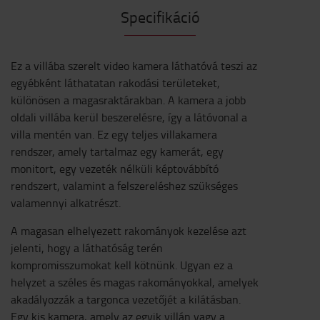
Specifikáció
Ez a villába szerelt video kamera láthatóvá teszi az
egyébként láthatatan rakodási területeket,
különösen a magasraktárakban. A kamera a jobb
oldali villába kerül beszerelésre, így a látóvonal a
villa mentén van. Ez egy teljes villakamera
rendszer, amely tartalmaz egy kamerát, egy
monitort, egy vezeték nélküli képtovábbító
rendszert, valamint a felszereléshez szükséges
valamennyi alkatrészt.
A magasan elhelyezett rakományok kezelése azt
jelenti, hogy a láthatóság terén
kompromisszumokat kell kötnünk. Ugyan ez a
helyzet a széles és magas rakományokkal, amelyek
akadályozzák a targonca vezetőjét a kilátásban.
Egy kis kamera, amely az egyik villán vagy a