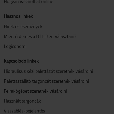
Hogyan vásárolhat online
Hasznos linkek
Hírek és események
Miért érdemes a BT Liftert választani?
Logiconomi
Kapcsolódó linkek
Hidraulikus kézi palettázót szeretnék vásárolni
Palettaszállító targoncát szeretnék vásárolni
Felrakógépet szeretnék vásárolni
Használt targoncák
Visszaélés-bejelentés