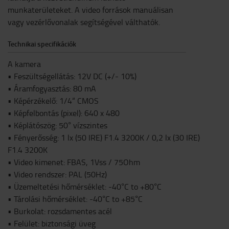
munkaterületeket. A video források manuálisan
vagy vezérlővonalak segítségével válthatók.
Technikai specifikációk
A kamera
• Feszültségellátás: 12V DC (+/- 10%)
• Áramfogyasztás: 80 mA
• Képérzékelő: 1/4“ CMOS
• Képfelbontás (pixel): 640 x 480
• Képlátószög: 50° vízszintes
• Fényerősség: 1 lx (50 IRE) F1.4 3200K / 0,2 lx (30 IRE)
F1.4 3200K
• Video kimenet: FBAS, 1Vss / 75Ohm
• Video rendszer: PAL (50Hz)
• Üzemeltetési hőmérséklet: -40°C to +80°C
• Tárolási hőmérséklet: -40°C to +85°C
• Burkolat: rozsdamentes acél
• Felület: biztonsági üveg