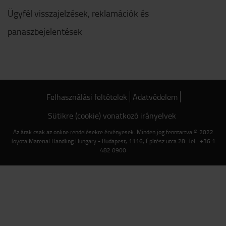
Ügyfél visszajelzések, reklamációk és
panaszbejelentések
Felhasználási feltételek
Adatvédelem
Sütikre (cookie) vonatkozó irányelvek
Az árak csak az online rendelésekre érvényesek. Minden jog fenntartva © 2022
Toyota Material Handling Hungary - Budapest, 1116, Építész utca 28. Tel.: +36 1
482 0900