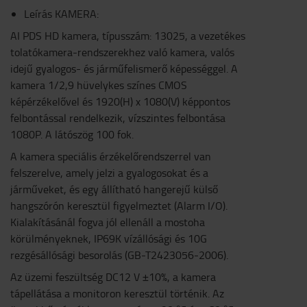
Leírás KAMERA:
AI PDS HD kamera, típusszám: 13025, a vezetékes
tolatókamera-rendszerekhez való kamera, valós
idejű gyalogos- és járműfelismerő képességgel. A
kamera 1/2,9 hüvelykes színes CMOS
képérzékelővel és 1920(H) x 1080(V) képpontos
felbontással rendelkezik, vízszintes felbontása
1080P. A látószög 100 fok.
A kamera speciális érzékelőrendszerrel van
felszerelve, amely jelzi a gyalogosokat és a
járműveket, és egy állítható hangerejű külső
hangszórón keresztül figyelmeztet (Alarm I/O).
Kialakításánál fogva jól ellenáll a mostoha
körülményeknek, IP69K vízállósági és 10G
rezgésállósági besorolás (GB-T2423056-2006).
Az üzemi feszültség DC12 V ±10%, a kamera
tápellátása a monitoron keresztül történik. Az