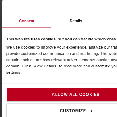
*KAMERA:
*Magasság: 82 mm
*Szélesség: 73 mm
Consent
Details
*Mélység: 68 mm
*Súly: 0,4 kg
*Szín: Bolack
This website uses cookies, but you can decide which ones
*Anyag: Alumínium, műanyag, üveg
We use cookies to improve your experience, analyze our traff
provide customized communication and marketing. The webs
contain cookies to show relevant advertisements outside toyot
domain. Click "View Details" to read more and customize yo
settings.
Népszerű kiegészítők
ALLOW ALL COOKIES
LÁSD AZ ÖSSZES TARTOZÉKOT
CUSTOMIZE