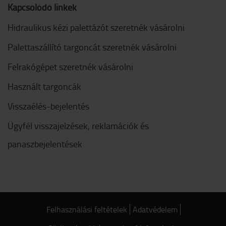
Kapcsolódó linkek
Hidraulikus kézi palettázót szeretnék vásárolni
Palettaszállító targoncát szeretnék vásárolni
Felrakógépet szeretnék vásárolni
Használt targoncák
Visszaélés-bejelentés
Ügyfél visszajelzések, reklamációk és
panaszbejelentések
Felhasználási feltételek
Adatvédelem