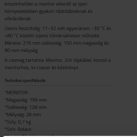
köszönhetően a monitor ellenáll az ipari
környezetekben gyakori rázkódásoknak és
vibrációknak.
Üzemi feszültség: 11–32 volt egyenáram. -30 °C és
+80 °C közötti üzemi hőmérsékleten működik.
Méretei: 216 mm szélesség, 150 mm magasság és
80 mm mélység.
A csomag tartalma: Monitor, 2ch tápkábel, konzol a
monitorhoz, 4x csavar és kézikönyv.
Technikai specifikációk
*MONITOR:
*Magasság: 199 mm
*Szélesség: 128 mm
*Mélység: 28 mm
*Súly: 0,7 kg
*Szín: Bolack
*Anyag: Alumínium, műanyag, üveg