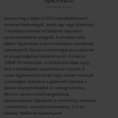
Specifikáció
Ismerje meg a fejlett AI PDS (személyfelismerő
rendszer) technológiát, amely egy nagy felbontású,
7 hüvelykes monitorral felszerelt robusztus
kamerarendszerbe integrált. A rendszer valós
időben figyelmeztet a jármű közelében tartózkodó
személyekről, fokozva a biztonságot és a védelmet
az anyagmozgatási feladatok során. A monitor
1080P HD felbontású, kristálytiszta képet nyújt,
ahol a személyeket automatikusan kiemeli. A
színes figyelmeztető zónák négy szinten mutatják
a távolságot, biztosítva a gépkezelő számára a
pontos helyzetértékelést. A csomag tartalma:
Monitor, kamera külső hangszóróval,
adapterkábellel, tápkábellel a monitorhoz, konzollal
a monitorhoz, konzollal a kamerához, 2 m-es
kábellel, fedéllel és kézikönyvvel.