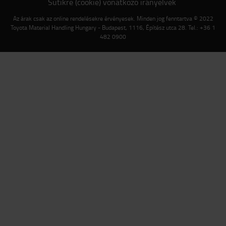
Sütikre (cookie) vonatkozó irányelvek
Az árak csak az online rendelésekre érvényesek. Minden jog fenntartva © 2022
Toyota Material Handling Hungary - Budapest, 1116, Építész utca 28. Tel.: +36 1
482 0900