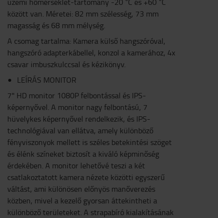
üzemi hőmérséklet-tartomány -20 °C és +60 °C
között van. Méretei: 82 mm szélesség, 73 mm
magasság és 68 mm mélység.
A csomag tartalma: Kamera külső hangszóróval,
hangszóró adapterkábellel, konzol a kamerához, 4x
csavar imbuszkulccsal és kézikönyv.
LEÍRÁS MONITOR
7" HD monitor 1080P felbontással és IPS-
képernyővel. A monitor nagy felbontású, 7
hüvelykes képernyővel rendelkezik, és IPS-
technológiával van ellátva, amely különböző
fényviszonyok mellett is széles betekintési szöget
és élénk színeket biztosít a kiváló képminőség
érdekében. A monitor lehetővé teszi a két
csatlakoztatott kamera nézete közötti egyszerű
váltást, ami különösen előnyös manőverezés
közben, mivel a kezelő gyorsan áttekintheti a
különböző területeket. A strapabíró kialakításának