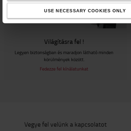
USE NECESSARY COOKIES ONLY
Világításra fel !
Legyen biztonságban és maradjon látható minden
körülmények között.
Fedezze fel kínálatunkat
Vegye fel velünk a kapcsolatot