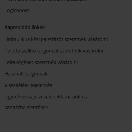
Logiconomi
Kapcsolódó linkek
Hidraulikus kézi palettázót szeretnék vásárolni
Palettaszállító targoncát szeretnék vásárolni
Felrakógépet szeretnék vásárolni
Használt targoncák
Visszaélés-bejelentés
Ügyfél visszajelzések, reklamációk és
panaszbejelentések