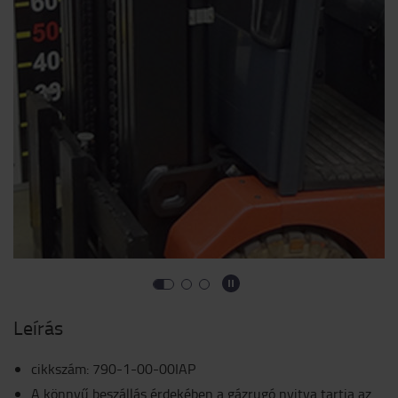
Leírás
cikkszám
:
790-1-00-00IAP
A könnyű beszállás érdekében a gázrugó nyitva tartja az