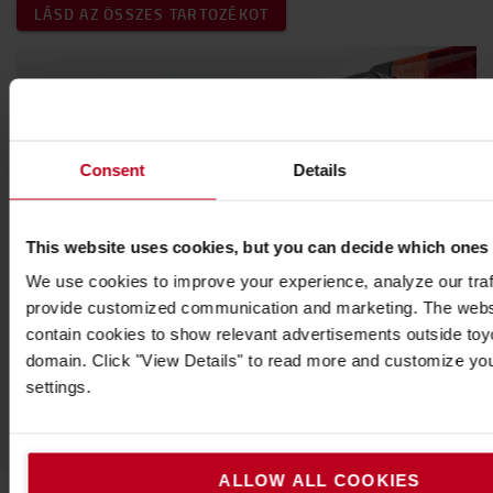
LÁSD AZ ÖSSZES TARTOZÉKOT
Consent
Details
Világításra fel !
This website uses cookies, but you can decide which ones
Legyen biztonságban és maradjon látható minden
We use cookies to improve your experience, analyze our traff
körülmények között.
provide customized communication and marketing. The webs
contain cookies to show relevant advertisements outside toyot
Fedezze fel kínálatunkat
domain. Click "View Details" to read more and customize yo
settings.
ALLOW ALL COOKIES