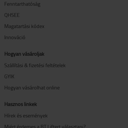
Fenntarthatóság
QHSEE
Magatartási kódex
Innováció
Hogyan vásároljak
Szállítási & fizetési feltételek
GYIK
Hogyan vásárolhat online
Hasznos linkek
Hírek és események
Miért érdemes a BT Liftert választani?