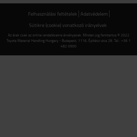
Felhasználási feltételek
Adatvédelem
Sütikre (cookie) vonatkozó irányelvek
Az árak csak az online rendelésekre érvényesek. Minden jog fenntartva © 2022
Toyota Material Handling Hungary - Budapest, 1116, Építész utca 28. Tel.: +36 1
482 0900