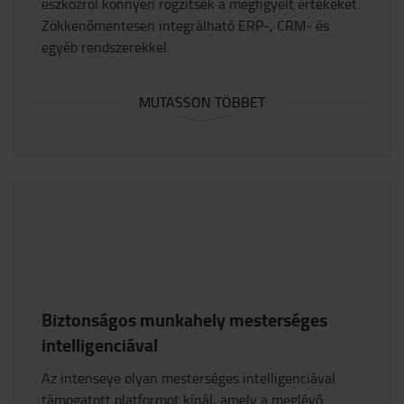
eszközről könnyen rögzítsék a megfigyelt értékeket.
Zökkenőmentesen integrálható ERP-, CRM- és
egyéb rendszerekkel.
MUTASSON TÖBBET
Biztonságos munkahely mesterséges
intelligenciával
Az intenseye olyan mesterséges intelligenciával
támogatott platformot kínál, amely a meglévő