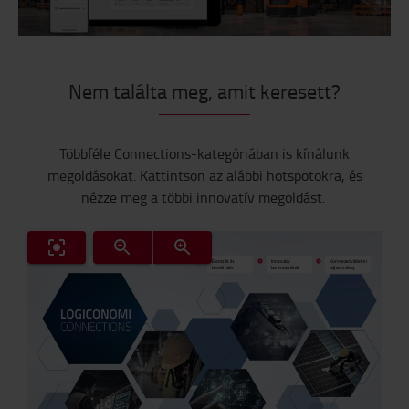
Nem találta meg, amit keresett?
Többféle
Connections
-kategóriában is kínálunk
megoldásokat. Kattintson az alábbi
hotspotokra
, és
nézze meg a többi innovatív megoldást.
Folyamatoptimalizálás
Munkavédelem
Elemzés és
Innovatív
Környezetvédelmi
betekintés
berendezések
teljesítmény