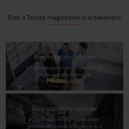
Ezek a Toyota-megoldások is érdekelhetik
Biztonsági jövőképünk
A maximális biztonságra törekszünk, és
célunk a targoncabalesetek
minimalizálása
Aktív stabilitási rendszer
A Toyota SAS mindig magas szinten
gondoskodik az áruk, a targoncák és a