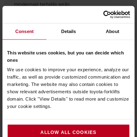
mindennapi terhelés során.
MUTASSON TÖBBET
Consent
Details
About
This website uses cookies, but you can decide which
ones
We use cookies to improve your experience, analyze our
traffic, as well as provide customized communication and
marketing. The website may also contain cookies to
show relevant advertisements outside toyota-forklifts
3D és AI: Intelligensebb anyagmozgatás
domain. Click "View Details" to read more and customize
okos szenzorokkal
your cookie settings.
Tegye biztonságosabbá és hatékonyabbá
a belső logisztikát – irányítson, jelezzen
előre és optimalizáljon
ALLOW ALL COOKIES