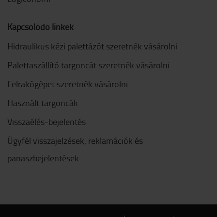
Kapcsolódó linkek
Hidraulikus kézi palettázót szeretnék vásárolni
Palettaszállító targoncát szeretnék vásárolni
Felrakógépet szeretnék vásárolni
Használt targoncák
Visszaélés-bejelentés
Ügyfél visszajelzések, reklamációk és
panaszbejelentések