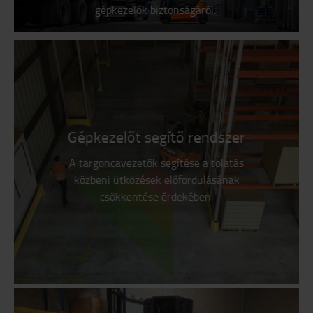
gépkezelők biztonságáról.
Gépkezelőt segítő rendszer
A targoncavezetők segítése a tolatás
közbeni ütközések előfordulásának
csökkentése érdekében