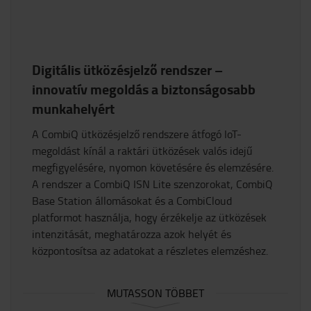
Digitális ütközésjelző rendszer –
innovatív megoldás a biztonságosabb
munkahelyért
A CombiQ ütközésjelző rendszere átfogó IoT-
megoldást kínál a raktári ütközések valós idejű
megfigyelésére, nyomon követésére és elemzésére.
A rendszer a CombiQ ISN Lite szenzorokat, CombiQ
Base Station állomásokat és a CombiCloud
platformot használja, hogy érzékelje az ütközések
intenzitását, meghatározza azok helyét és
központosítsa az adatokat a részletes elemzéshez.
MUTASSON TÖBBET