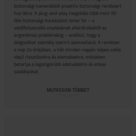
biztonsági kamerákból proaktív biztonsági rendszert
hoz létre. A plug-and-play megoldás több mint 50
féle biztonsági kockázatot ismer fel – a
védőfelszerelés viselésének ellenőrzésétől az
ergonómiai problémákig – anélkül, hogy a
dolgozókat személy szerint azonosítaná. A rendszer
a nap 24 órájában, a hét minden napján képes valós
idejű riasztásokra és elemzésekre, miközben
betartja a legszigorúbb adatvédelmi és etikai
szabályokat.​
MUTASSON TÖBBET