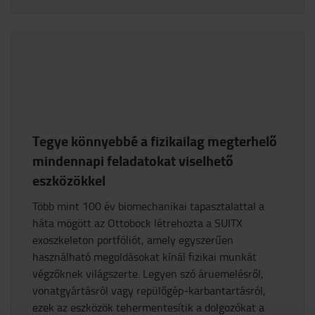
Tegye könnyebbé a fizikailag megterhelő
mindennapi feladatokat viselhető
eszközökkel
​Több mint 100 év biomechanikai tapasztalattal a
háta mögött az Ottobock létrehozta a SUITX
exoszkeleton portfóliót, amely egyszerűen
használható megoldásokat kínál fizikai munkát
végzőknek világszerte. Legyen szó áruemelésről,
vonatgyártásról vagy repülőgép-karbantartásról,
ezek az eszközök tehermentesítik a dolgozókat a