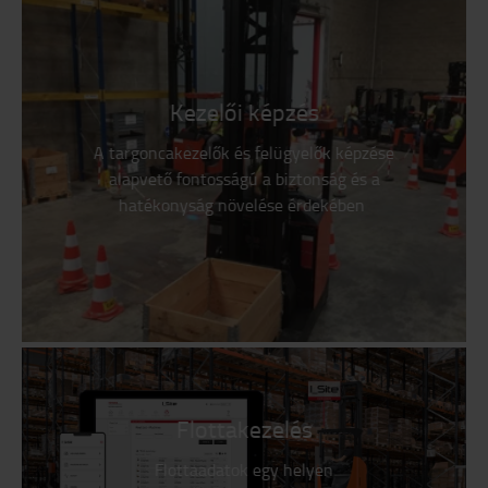
Kezelői képzés
A targoncakezelők és felügyelők képzése
alapvető fontosságú a biztonság és a
hatékonyság növelése érdekében
Flottakezelés
Flottaadatok egy helyen