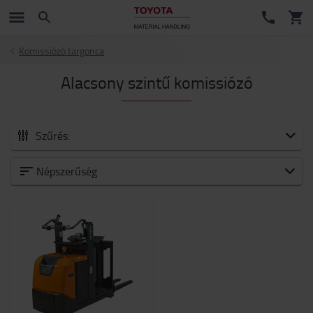
Komissiózó targonca
Alacsony szintű komissiózó
Szűrés:
Kategoria
Népszerűség
Teherbiras
1000kg
-
1001kg
Emelési magasság (mm)
1800mm
-
1900mm