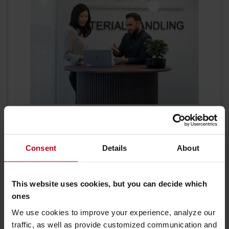
Miben segíthetünk?
Használt targonca telephely: Dunaharaszti,
Consent
Details
About
Raktár u. 8-Halton B/3 épület, 2330
Magyarország
This website uses cookies, but you can decide which
KAPCSOLATFELVÉTEL
ones
We use cookies to improve your experience, analyze our
További információ
traffic, as well as provide customized communication and