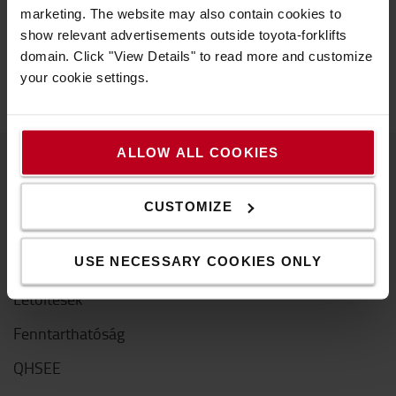
Hogyan vásárolhat online?
marketing. The website may also contain cookies to
Kiszállítás & kézbesítés
show relevant advertisements outside toyota-forklifts
GYIK
domain. Click "View Details" to read more and customize
your cookie settings.
ALLOW ALL COOKIES
A Toyotáról
CUSTOMIZE
Kik vagyunk mi
USE NECESSARY COOKIES ONLY
Miért vásároljunk Toyotát
Letöltések
Fenntarthatóság
QHSEE