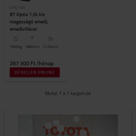
Targonca magasság
OSE100
1500mm
-
1600mm
BT Optio 1,0t kis
magasságú emelő,
emelővillával
1000
kg
1880
mm
12.0
km/h
267 300 Ft /hónap
BÉRELJEN ONLINE
Mutat 1 a 1 targoncák