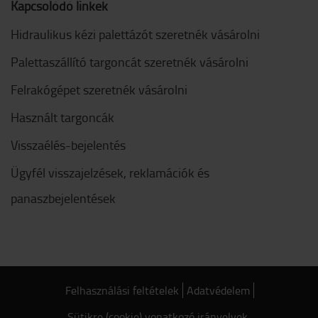
Kapcsolódó linkek
Hidraulikus kézi palettázót szeretnék vásárolni
Palettaszállító targoncát szeretnék vásárolni
Felrakógépet szeretnék vásárolni
Használt targoncák
Visszaélés-bejelentés
Ügyfél visszajelzések, reklamációk és
panaszbejelentések
Felhasználási feltételek
Adatvédelem
Sütikre (cookie) vonatkozó irányelvek