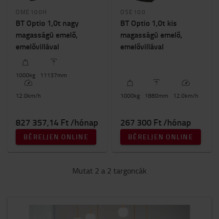
1800mm
-
11200mm
OME100H
OSE100
BT Optio 1,0t nagy
BT Optio 1,0t kis
Targonca magasság
magasságú emelő,
magasságú emelő,
emelővillával
1500mm
-
2500mm
emelővillával
1000
kg
11137
mm
12.0
km/h
1000
kg
1880
mm
12.0
km/h
827 357,14 Ft /hónap
267 300 Ft /hónap
BÉRELJEN ONLINE
BÉRELJEN ONLINE
Mutat 2 a 2 targoncák