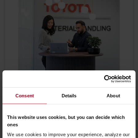
Miben segíthetünk?
Használt targonca telephely: Dunaharaszti,
Consent
Details
About
Raktár u. 8-Halton B/3 épület, 2330
Magyarország
This website uses cookies, but you can decide which
ones
KAPCSOLATFELVÉTEL
We use cookies to improve your experience, analyze our