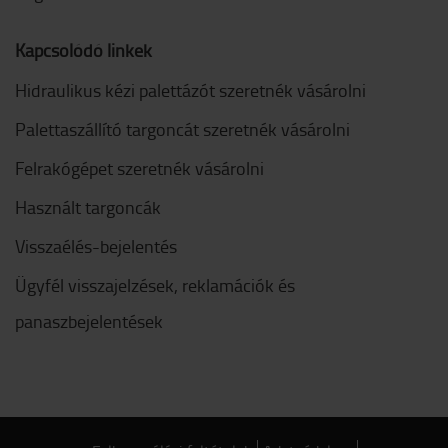
Kapcsolódó linkek
Hidraulikus kézi palettázót szeretnék vásárolni
Palettaszállító targoncát szeretnék vásárolni
Felrakógépet szeretnék vásárolni
Használt targoncák
Visszaélés-bejelentés
Ügyfél visszajelzések, reklamációk és
panaszbejelentések