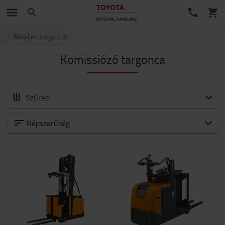
Béreljen targoncát
Komissiózó targonca
Szűrés:
Kategoria
Népszerűség
Alacsony szintű komissiózó
(1)
Közepes és nagy emelési magasságú komissiózás
(1)
Teherbiras
1000kg
-
1001kg
Emelési magasság (mm)