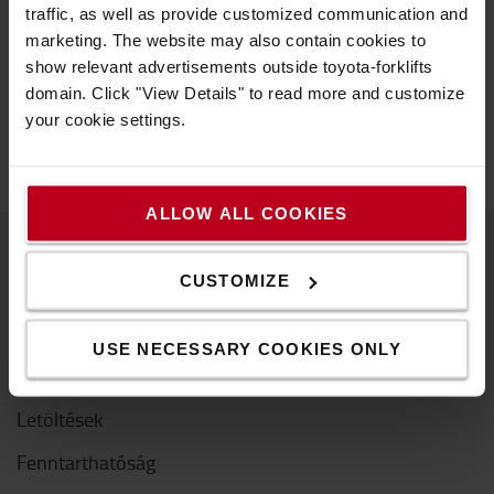
További információ
traffic, as well as provide customized communication and
marketing. The website may also contain cookies to
Hogyan vásárolhat online?
show relevant advertisements outside toyota-forklifts
Kiszállítás & kézbesítés
domain. Click "View Details" to read more and customize
GYIK
your cookie settings.
ALLOW ALL COOKIES
CUSTOMIZE
A Toyotáról
Kik vagyunk mi
USE NECESSARY COOKIES ONLY
Miért vásároljunk Toyotát
Letöltések
Fenntarthatóság