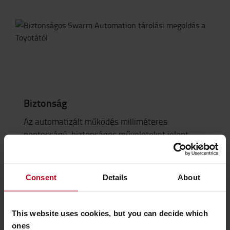
Biztonság
Az automatizált működés milliméteres
pontosságú, biztonságos műveleteket jelent,
minimálisra csökkentve a sérülés vagy sérülés
kockázatát.
Consent
Details
About
Alkalmazások
This website uses cookies, but you can decide which
ones