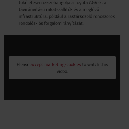
tökéletesen összehangolja a Toyota AGV-k, a
távirányítású rakatszállítók és a meglévő
infrastruktúra, például a raktárkezelő rendszerek
rendelés- és forgalomirányítását.
Please
accept marketing-cookies
to watch this
video.