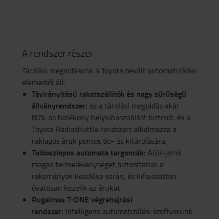
A rendszer részei
Tárolási megoldásunk a Toyota bevált automatizálási
elemeiből áll:
Távirányítású rakatszállítók és nagy sűrűségű
állványrendszer:
ez a tárolási megoldás akár
80%-os hatékony helykihasználást biztosít, és a
Toyota Radioshuttle rendszert alkalmazza a
raklapos áruk pontos be- és kitárolására.
Tolóoszlopos automata targoncák:
AGV-jeink
magas termelékenységet biztosítanak a
rakományok kezelése során, és kifejezetten
óvatosan kezelik az árukat.
Rugalmas T-ONE
végrehajtási
rendszer:
Intelligens automatizálási szoftverünk