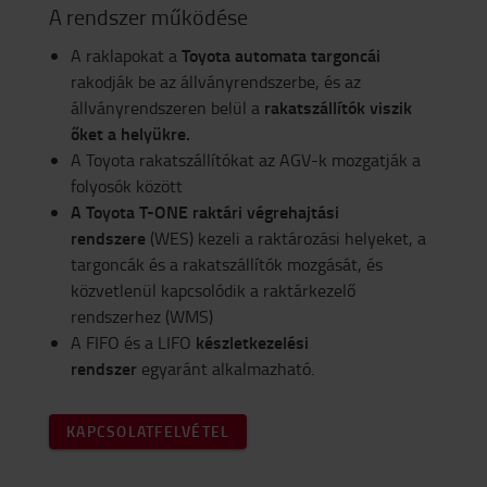
A rendszer működése
Toyota automata targoncái
A raklapokat a
rakodják be az állványrendszerbe, és az
rakatszállítók viszik
állványrendszeren belül a
őket a helyükre.
A Toyota rakatszállítókat az AGV-k mozgatják a
folyosók között
A Toyota T-ONE raktári végrehajtási
rendszere
(WES) kezeli a raktározási helyeket, a
targoncák és a rakatszállítók mozgását, és
közvetlenül kapcsolódik a raktárkezelő
rendszerhez (WMS)
készletkezelési
A FIFO és a LIFO
rendszer
egyaránt alkalmazható.
KAPCSOLATFELVÉTEL