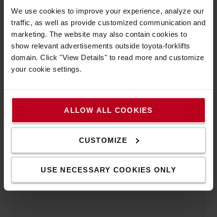
Ez az automatizált rakatszállító és nagy sűrűségű
We use cookies to improve your experience, analyze our
megoldás ideális választás a raklapos rakományok
traffic, as well as provide customized communication and
különféle raktározási igényeihez. Az ASRS-rendszer
marketing. The website may also contain cookies to
(Automated Storage and Retrieval System) mérete
show relevant advertisements outside toyota-forklifts
és kialakítása rugalmasan igazítható, akár 12
domain. Click "View Details" to read more and customize
méteres magassággal és 1,5 tonnás teherbírással. A
your cookie settings.
rendszerhez tartozó rakatszállítók és az AGF-ek
(automatizált irányítású targoncák) száma a
működési igényekhez igazítható. A rendszer akár
ALLOW ALL COOKIES
magasabb szintekre is építhető, így alatta szabad
munkaterületet biztosítva, maximálisan kihasználva
a rendelkezésre álló helyet.
CUSTOMIZE
USE NECESSARY COOKIES ONLY