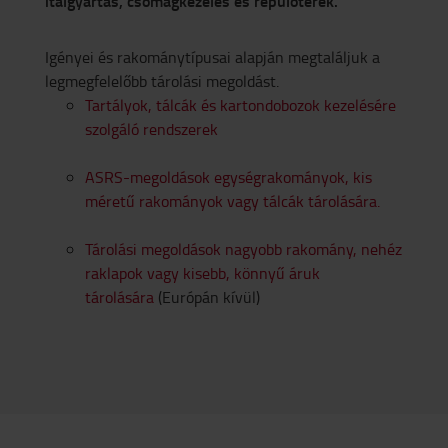
italgyártás, csomagkezelés és repülőterek.
Igényei és rakománytípusai alapján megtaláljuk a
legmegfelelőbb tárolási megoldást.
Tartályok, tálcák és kartondobozok kezelésére
szolgáló rendszerek
ASRS-megoldások egységrakományok, kis
méretű rakományok vagy tálcák tárolására.
Tárolási megoldások nagyobb rakomány, nehéz
raklapok vagy kisebb, könnyű áruk
tárolására
(Európán kívül)