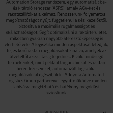
Automation Storage rendszere, egy automatizált be-
és kitároló rendszer (ASRS), amely AGV-ket és
rakatszállítókat alkalmaz. Rendszerünk folyamatos
megbízhatóságot nyújt, függetlenül a kézi kezelőktől,
biztosítva a maximális rugalmasságot és
skálázhatóságot. Segít optimalizálni a raktárterületet,
miközben gyakran nagyobb áteresztőképesség is
elérhető vele. A logisztika minden aspektusát lefedjük,
teljes körű raktári megoldásokat kínálva, amelyek az
átvételtől a szállításig terjednek. Kiváló minőségű
termékeinket, mint például targoncáinkat és raktári
berendezéseinket, automatizált logisztikai
megoldásokkal egészítjük ki. A Toyota Automated
Logistics Group partnereivel együttműködve minden
kihívásra megbízható és hatékony megoldást
biztosítunk.
AUTO SHUTTLE