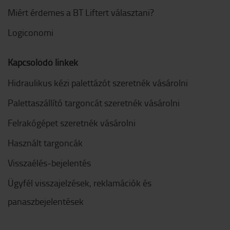
Miért érdemes a BT Liftert választani?
Logiconomi
Kapcsolódó linkek
Hidraulikus kézi palettázót szeretnék vásárolni
Palettaszállító targoncát szeretnék vásárolni
Felrakógépet szeretnék vásárolni
Használt targoncák
Visszaélés-bejelentés
Ügyfél visszajelzések, reklamációk és
panaszbejelentések