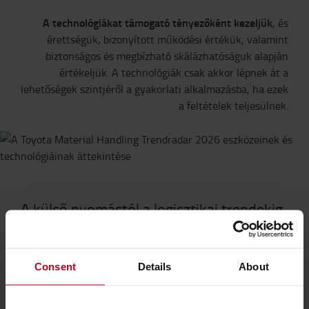
A technológiákat támogató tényezőként kezeljük
, és
érettségük, bizonyított működési értékük, valamint
biztonságos és megbízható skálázhatóságuk alapján
értékeljük. A technológiák csak akkor lépnek át a
lehetőségek szintjéről a gyakorlati alkalmazásba, ha ezek
a feltételek teljesülnek.
A külső nyomástól a logisztikai trendekig
A külső hajtóerők konkrét változások formájában
jelennek meg a logisztikai működésben. Hatással vannak
arra, hogyan tárolják és mozgatják az árukat, hogyan
Consent
Details
About
biztosítják az átláthatóságot és az ellenálló működést,
hogyan használják fel az energiát, és hogyan