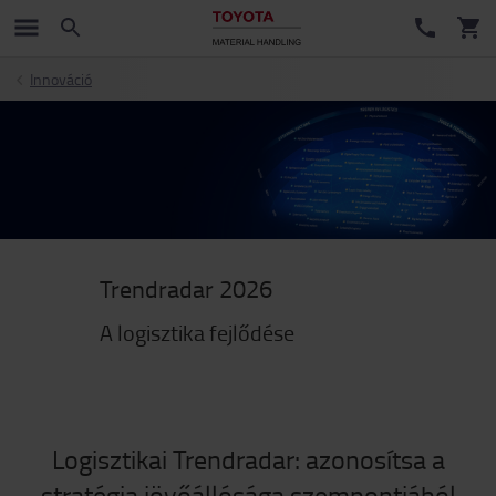
Innováció
Trendradar 2026
A logisztika fejlődése
Logisztikai Trendradar: azonosítsa a
stratégia jövőállósága szempontjából