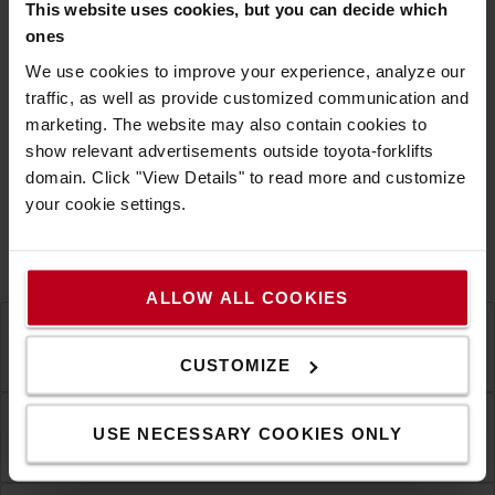
This website uses cookies, but you can decide which
dolgozhatnak az emberek biztonságosabban és
ones
hatékonyabban a logisztikai környezetekben.
We use cookies to improve your experience, analyze our
traffic, as well as provide customized communication and
Itt öltenek formát a logisztikai trendek: nem elvont
marketing. The website may also contain cookies to
gyakorlati válaszként azokra a
fogalmakként, hanem
show relevant advertisements outside toyota-forklifts
kihívásokra
és elvárásokra, amelyekkel a szervezetek az
domain. Click "View Details" to read more and customize
ellátási lánc egészében szembesülnek. Ezek azok a
your cookie settings.
fejlemények, amelyek megjelennek a radarunkon.
Toyota Trendradar GYIK
ALLOW ALL COOKIES
Mit jelentenek a Trendradarban szereplő „külső
tényezők” kifejezései?
CUSTOMIZE
Mit jelentenek a Trendradarban szereplő „eszközök
USE NECESSARY COOKIES ONLY
és technológiák” kifejezései?