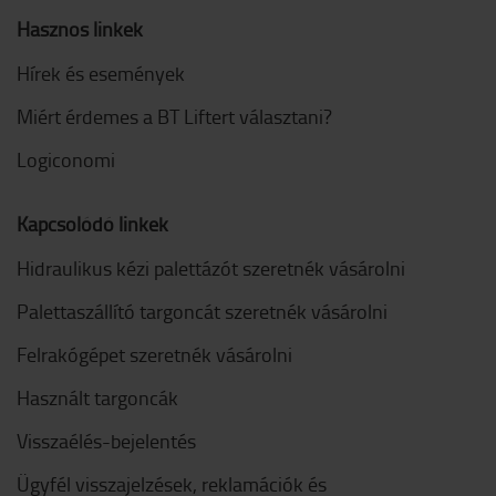
Hasznos linkek
Hírek és események
Miért érdemes a BT Liftert választani?
Logiconomi
Kapcsolódó linkek
Hidraulikus kézi palettázót szeretnék vásárolni
Palettaszállító targoncát szeretnék vásárolni
Felrakógépet szeretnék vásárolni
Használt targoncák
Visszaélés-bejelentés
Ügyfél visszajelzések, reklamációk és