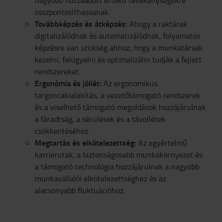
nagyobb hozzáadott értékű tevékenységekre
összpontosíthassanak.
Továbbképzés és átképzés:
Ahogy a raktárak
digitalizálódnak és automatizálódnak, folyamatos
képzésre van szükség ahhoz, hogy a munkatársak
kezelni, felügyelni és optimalizálni tudják a fejlett
rendszereket.
Ergonómia és jóllét:
Az ergonomikus
targoncakialakítás, a vezetőtámogató rendszerek
és a viselhető támogató megoldások hozzájárulnak
a fáradtság, a sérülések és a távollétek
csökkentéséhez.
Megtartás és elkötelezettség:
Az egyértelmű
karrierutak, a biztonságosabb munkakörnyezet és
a támogató technológia hozzájárulnak a nagyobb
munkavállalói elkötelezettséghez és az
alacsonyabb fluktuációhoz.