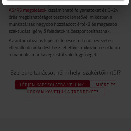
automata vezetésű járművek, a
shuttle rendszerek és az
AS/RS megoldások
kiszámítható folyamatokat és 0–24
órás megbízhatóságot tesznek lehetővé, miközben a
munkatársak nagyobb hozzáadott értékű és magasabb
szaktudást igénylő feladatokra összpontosíthatnak.
Az automatizálás lépésről lépésre történő bevezetése
ellenállóbb működést tesz lehetővé, miközben csökkenti
a manuális munkavégzéstől való függőséget.
Szeretne tanácsot kérni helyi szakértőinktől?
LÉPJEN KAPCSOLATBA VELÜNK
MIÉRT ÉS
HOGYAN KÖVETJÜK A TRENDEKET?