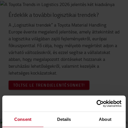
Érdeklik a további logisztikai trendek?
A „Logisztikai trendek” a Toyota Material Handling
Europe évente megjelenő jelentése, amely áttekintést ad
a logisztika világában zajló fejleményekről, európai
fókuszponttal. Fő célja, hogy mélyebb megértést adjon a
várható változásokról, és ezzel segítse a vállalatokat
abban, hogy megalapozott döntéseket hozzanak a
beruházási lehetőségekről, valamint kezeljék a
lehetséges kockázatokat.
TÖLTSE LE TRENDJELENTÉSÜNKET!
KAPCSOLATFELVÉTEL
Consent
Details
About