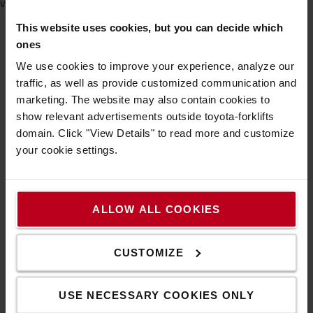
This website uses cookies, but you can decide which
ones
A munkaerő a Toyota kiemelten követett
területei közé tartozik
We use cookies to improve your experience, analyze our
traffic, as well as provide customized communication and
A munkaerővel kapcsolatos kihívások továbbra is kiemelt
marketing. The website may also contain cookies to
kérdést jelentenek az intralogisztikában, különösen a
show relevant advertisements outside toyota-forklifts
munkatársak rendelkezésre állása és a működés
domain. Click "View Details" to read more and customize
folytonossága szempontjából. A Toyota Material Handling
your cookie settings.
Europe nem kizárólag a létszám bővítésében
gondolkodik, hanem azt vizsgálja, hogyan támogathatja
a technológia a működést korlátozott munkaerő-
ALLOW ALL COOKIES
kapacitás mellett.
Automatizálz megoldásainkkal
megoldásainkkal segítünk
CUSTOMIZE
ügyfeleinknek áthidalni a munkaerőhiányból fakadó
kihívásokat az ismétlődő és fizikailag megterhelő
USE NECESSARY COOKIES ONLY
anyagmozgatási feladatok automatizálásával. Az