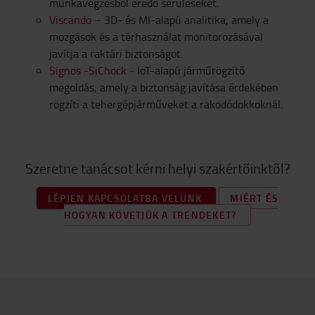
munkavégzésből eredő sérüléseket.
Viscando
– 3D- és MI-alapú analitika, amely a
mozgások és a térhasználat monitorozásával
javítja a raktári biztonságot.
Signos -SiChock
- IoT-alapú járműrögzítő
megoldás, amely a biztonság javítása érdekében
rögzíti a tehergépjárműveket a rakodódokkoknál.
Szeretne tanácsot kérni helyi szakértőinktől?
LÉPJEN KAPCSOLATBA VELÜNK
MIÉRT ÉS
HOGYAN KÖVETJÜK A TRENDEKET?