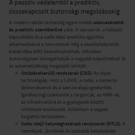
A passzív védelemtől a prediktív,
összekapcsolt biztonsági megoldásokig
adatvezéreltté
A modern raktári biztonság egyre inkább
és prediktív szemléletűvé
válik. A szenzorok, a hálózati
kapcsolódás és a valós idejű analitika együttes
alkalmazásával a szervezetek még a veszélyhelyzetek
kialakulása előtt beavatkozhatnak, miközben
biztonságosan támogathatják a nagyobb teljesítményt és
az automatizáltság magasabb szintjét.
Ütközéselkerülő rendszerek (CAS):
Az olyan
technológiák, mint a LiDAR, a radar, a kamerás
látórendszerek és a szenzoralapú geokerítés
(geofencing) csökkentik a targoncák, az AMR-ek,
az infrastruktúra és a gyalogosok közötti
ütközések kockázatát, különösen a vegyes
forgalmú területeken.
Valós idejű helymeghatározó rendszerek (RTLS):
A
személyek, járművek és eszközök helyzetének