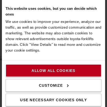
(AGV-k) fontos szerepet játszanak az ismétlődő és
This website uses cookies, but you can decide which
magas kockázatú feladatok átvételével,
ones
biztonságosabb együttműködést teremtve az
emberek, a járművek és az áruk között.
We use cookies to improve your experience, analyze our
A targoncakezelők megfelelő képzése biztosítja, hogy
traffic, as well as provide customized communication and
a targoncákat biztonságosan és hatékonyan
marketing. The website may also contain cookies to
használják, jelentősen csökkentve a balesetek,
show relevant advertisements outside toyota-forklifts
sérülések és berendezéskárok kockázatát.
domain. Click "View Details" to read more and customize
your cookie settings.
Logiconomi Connections a biztonság
ALLOW ALL COOKIES
területén
A
Logiconomi Connections programon
keresztül olyan
CUSTOMIZE
innovatív megoldásszállítókat azonosítottunk, amelyek
az iparág támogatása érdekében jellemző biztonsági
kihívásokra kínálnak megoldásokat.
USE NECESSARY COOKIES ONLY
AX‑System
- MI-alapú forgalomirányítás, amely