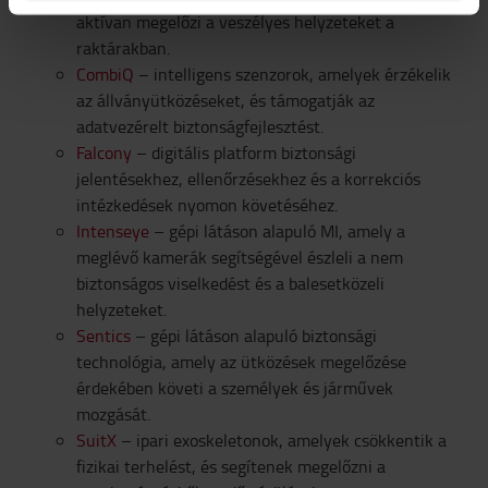
aktívan megelőzi a veszélyes helyzeteket a
raktárakban.
CombiQ
– intelligens szenzorok, amelyek érzékelik
az állványütközéseket, és támogatják az
adatvezérelt biztonságfejlesztést.
Falcony
– digitális platform biztonsági
jelentésekhez, ellenőrzésekhez és a korrekciós
intézkedések nyomon követéséhez.
Intenseye
– gépi látáson alapuló MI, amely a
meglévő kamerák segítségével észleli a nem
biztonságos viselkedést és a balesetközeli
helyzeteket.
Sentics
– gépi látáson alapuló biztonsági
technológia, amely az ütközések megelőzése
érdekében követi a személyek és járművek
mozgását.
SuitX
– ipari exoskeletonok, amelyek csökkentik a
fizikai terhelést, és segítenek megelőzni a