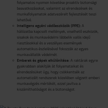
folyamatos nyomon követése proaktív biztonsági
beavatkozásokat, valamint az elrendezések és
munkafolyamatok adatvezérelt fejlesztését teszi
lehetővé.
Intelligens egyéni védőeszközök (PPE):
A
hálózatba kapcsolt mellények, viselhető eszközök,
sisakok és munkavédelmi lábbelik valós idejű
riasztásokkal és a veszélyes események
automatikus észlelésével fokozzák az egyes
munkavállalók védelmét.
Emberek és gépek elkülönítése:
A raktárak egyre
gyakrabban alakítják át folyamataikat és
elrendezésüket úgy, hogy csökkentsék az
automatizált rendszerek közelében végzett emberi
munkavégzés mértékét, ezzel javítva a
kiszámíthatóságot és a biztonságot.