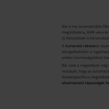
Bár a mai automatizálás fők
megoldásokra, AMR-ekre és r
új fejlesztések is körvonalaz
humanoid robotok
A
at olyan
elengedhetetlen a rugalmass
emberi munkavégzéshez has
Bár ezek a megoldások még ko
mutatják, hogy az automatizá
feladatspecifikus megoldáso
alkalmazható képességek fe