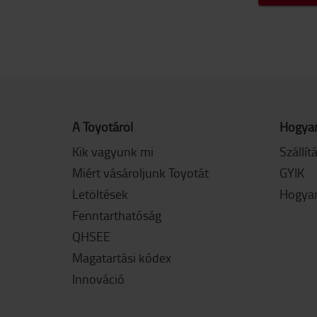
A Toyotáról
Hogyan
Kik vagyunk mi
Szállít
Miért vásároljunk Toyotát
GYIK
Letöltések
Hogyan
Fenntarthatóság
QHSEE
Magatartási kódex
Innováció