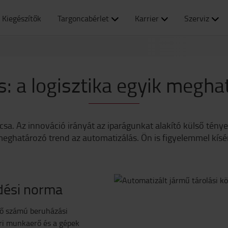
Kiegészítők
Targoncabérlet
Karrier
Szerviz
: a logisztika egyik megha
ulcsa. Az innováció irányát az iparágunkat alakító külső tén
meghatározó trend az automatizálás. Ön is figyelemmel kísé
ödési norma
lső számú beruházási
eri munkaerő és a gépek