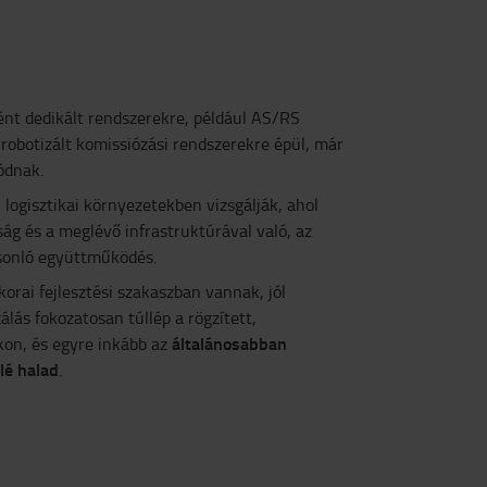
ént dedikált rendszerekre, például AS/RS
obotizált komissiózási rendszerekre épül, már
ódnak.
 logisztikai környezetekben vizsgálják, ahol
ág és a meglévő infrastruktúrával való, az
onló együttműködés.
rai fejlesztési szakaszban vannak, jól
lás fokozatosan túllép a rögzített,
általánosabban
kon, és egyre inkább az
lé halad
.