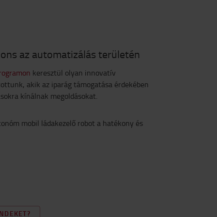
ons az automatizálás területén
programon
keresztül olyan innovatív
tottunk, akik az iparág támogatása érdekében
vásokra kínálnak megoldásokat.
onóm mobil ládakezelő robot a hatékony és
ENDEKET?