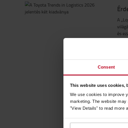
Érde
A „Lo
világ
és ez
kezel
TÖ
Consent
KA
This website uses cookies, 
We use cookies to improve yo
marketing. The website may a
"View Details" to read more 