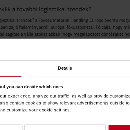
klik a további logisztikai trendek?
gisztikai trendek” a Toyota Material Handling Europe évente megjel
ában zajló fejleményekről, európai fókuszponttal. Fő célja, hogy m
zel segítse a vállalatokat abban, hogy megalapozott döntéseket h
jék a lehetséges kockázatokat.
LTSE LE TRENDJELENTÉSÜNKET!
Details
PCSOLATFELVÉTEL
but you can decide which ones
ur experience, analyze our traffic, as well as provide customi
lso contain cookies to show relevant advertisements outside toy
and customize your cookie settings.