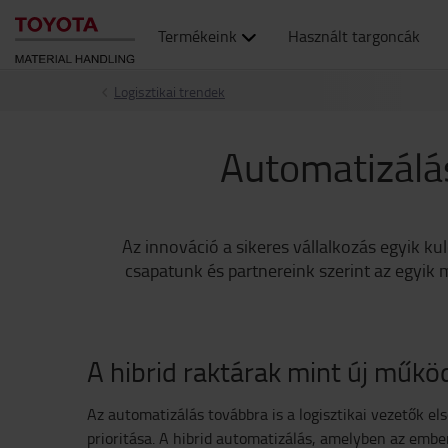
Termékeink
Használt targoncák
Logisztikai trendek
Automatizálás
Az innováció a sikeres vállalkozás egyik k
csapatunk és partnereink szerint az egyik 
A hibrid raktárak mint új műk
Az automatizálás továbbra is a logisztikai vezetők e
prioritása. A hibrid automatizálás, amelyben az emb