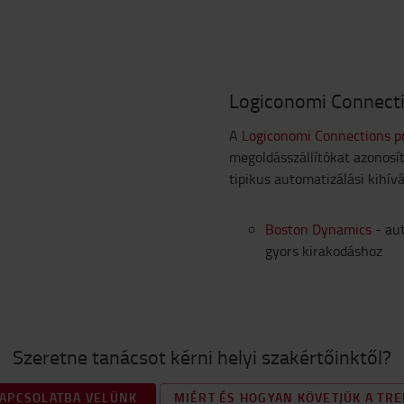
Logiconomi Connecti
A
Logiconomi Connections 
megoldásszállítókat azonosí
tipikus automatizálási kihí
Boston Dynamics
- aut
gyors kirakodáshoz
Szeretne tanácsot kérni helyi szakértőinktől?
KAPCSOLATBA VELÜNK
MIÉRT ÉS HOGYAN KÖVETJÜK A TR