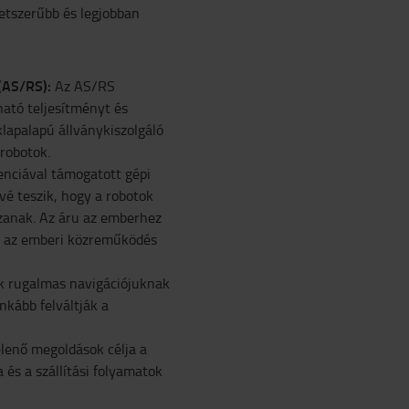
etszerűbb és legjobban
 (AS/RS):
Az AS/RS
ható teljesítményt és
klapalapú állványkiszolgáló
 robotok.
enciával támogatott gépi
ővé teszik, hogy a robotok
zanak. Az áru az emberhez
i az emberi közreműködés
 rugalmas navigációjuknak
kább felváltják a
enő megoldások célja a
 és a szállítási folyamatok