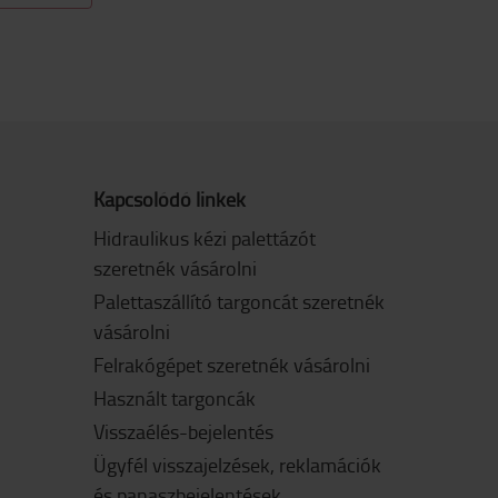
Kapcsolódó linkek
Hidraulikus kézi palettázót
szeretnék vásárolni
Palettaszállító targoncát szeretnék
vásárolni
Felrakógépet szeretnék vásárolni
Használt targoncák
Visszaélés-bejelentés
Ügyfél visszajelzések, reklamációk
és panaszbejelentések