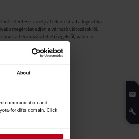
enő jelentése, amely áttekintést ad a logisztika
élyebb megértést adjon a várható változásokról,
ozzanak a beruházási lehetőségekről, valamint
About
zed communication and
ota-forklifts domain. Click