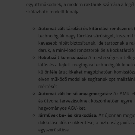
együttműködnek, a modern raktárak számára a legél
skálázható modellt kínálja.
Automatizált tárolási és kitárolási rendszerek
technológiák nagy tárolási sűrűséget, kiszámít
kevesebb hibát biztosítanak. Ide tartoznak a ra
daruk, a mini-load rendszerek és a kockatároló
Robotizált komissiózás:
A mesterséges intellig
látás és a fejlett megfogási technológiák lehet
különféle árucikkeket megbízhatóan komissióz
elven működő modellek segítenek optimalizáln
mértékét.
Automatizált belső anyagmozgatás:
Az AMR-ek
és útvonaltervezésüknek köszönhetően egyre in
hagyományos AGV-ket.
Járművek be- és kirakodása:
Az újonnan megjel
dokkolási idők csökkentése, a biztonság javítása
egyszerűsítése.