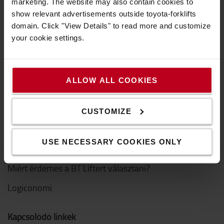
marketing. The website may also contain cookies to
Innováció
show relevant advertisements outside toyota-forklifts
domain. Click "View Details" to read more and customize
your cookie settings.
Hogyan vásároljak
Szállítási & fizetési feltételek
GYIK
ALLOW ALL COOKIES
Hogyan vásárolhat online
CUSTOMIZE
Hasznos linkek
USE NECESSARY COOKIES ONLY
Hírek és események
Miért érdemes a BT Liftert választani?
Logiconomi
Kapcsolódó linkek