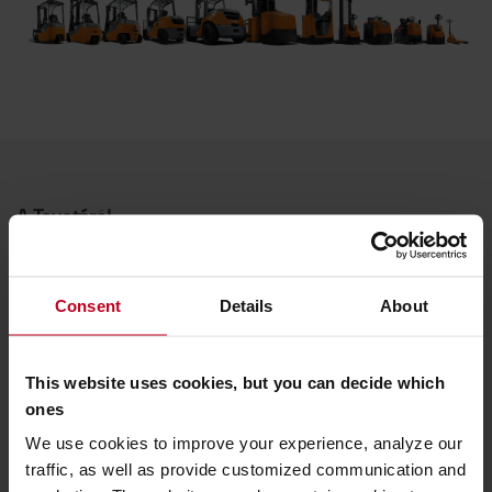
A Toyotáról
Kik vagyunk mi
Miért vásároljunk Toyotát
Consent
Details
About
Letöltések
This website uses cookies, but you can decide which
Fenntarthatóság
ones
QHSEE
We use cookies to improve your experience, analyze our
traffic, as well as provide customized communication and
Magatartási kódex