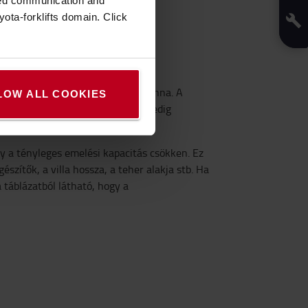
zed communication and
ota-forklifts domain. Click
ípusra
FBE16T névleges kapacitása 1,6 tonna. A
LOW ALL COOKIES
a 500 mm, az emelési magasság pedig
y a tényleges emelési kapacitás csökken. Ez
észítők, a villa hossza, a teher alakja stb. Ha
 táblázatból látható, hogy a