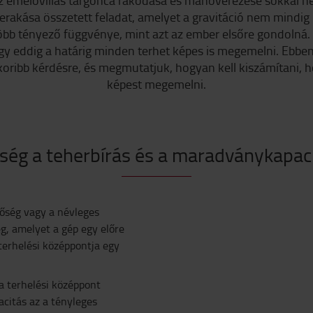
z emelővillás targonca rakodása és manőverezése sokkal ne
lerakása összetett feladat, amelyet a gravitáció nem mindig
öbb tényező függvénye, mint azt az ember elsőre gondolná. 
 hogy eddig a határig minden terhet képes is megemelni. Ebb
koribb kérdésre, és megmutatjuk, hogyan kell kiszámítani, 
képest megemelni.
ség a teherbírás és a maradványkapac
tőség vagy a névleges
eg, amelyet a gép egy előre
terhelési középpontja egy
 a terhelési középpont
citás az a tényleges