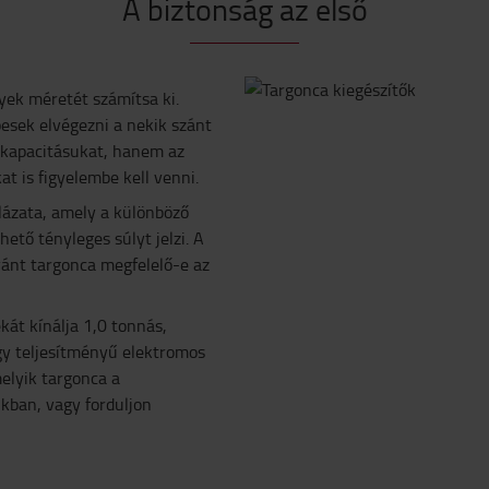
A biztonság az első
yek méretét számítsa ki.
pesek elvégezni a nekik szánt
 kapacitásukat, hanem az
 is figyelembe kell venni.
lázata, amely a különböző
tő tényleges súlyt jelzi. A
vánt targonca megfelelő-e az
kát kínálja 1,0 tonnás,
gy teljesítményű elektromos
elyik targonca a
kban, vagy forduljon