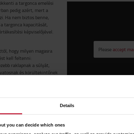
ökkenti a targonca emelési
rban pedig azért, mert a
szi. Ha nem biztos benne,
a targonca kapacitását,
rtékesítési képviselőjével.
Please
accept ma
 attól, hogy milyen magasra
t kell feltenni:
zebb raklapnak a súlyát,
óvatosnak és körültekintőnek
olcot, amelyet el kell
ávolságot.
gy a hosszabb terhek
Details
 targonca? Figyelembe kell
but you can decide which ones