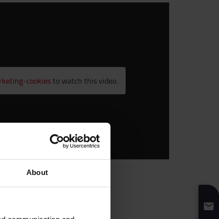
rketing-cookies
to watch this video.
About