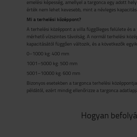
emelési képesség, amellyel a targonca egy adott hely
érték nem lehet kevesebb, mint a névleges kapacitás
Mi a terhelési középpont?
A terhelési középpont a villa függőleges felülete és a
mérhető vízszintes távolság. A normál terhelési köz
kapacitásától függően változik, és a következők egyik
0–1000 kg: 400 mm
1001–5000 kg: 500 mm
5001–10000 kg: 600 mm
Bizonyos esetekben a targonca terhelési középpontja
példától, ezért mindig ellenőrizze a targonca adatlapj
Hogyan befolyás