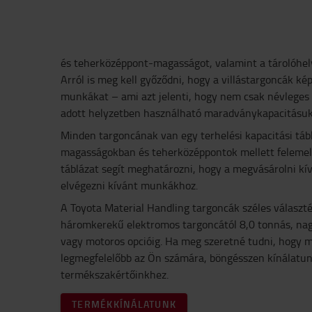
és teherközéppont-magasságot, valamint a tárolóhel
Arról is meg kell győződni, hogy a villástargoncák ké
munkákat – ami azt jelenti, hogy nem csak névleges
adott helyzetben használható maradványkapacitásukat
Minden targoncának van egy terhelési kapacitási táb
magasságokban és teherközéppontok mellett felemelhe
táblázat segít meghatározni, hogy a megvásárolni kí
elvégezni kívánt munkákhoz.
A Toyota Material Handling targoncák széles választé
háromkerekű elektromos targoncától 8,0 tonnás, na
vagy motoros opcióig. Ha meg szeretné tudni, hogy m
legmegfelelőbb az Ön számára, böngésszen kínálatun
termékszakértőinkhez.
TERMÉKKÍNÁLATUNK