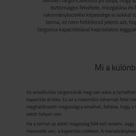
Minden targoncavezető jól tudja, hogy a
biztonságos felvétele, mozgatása és 
rakománykezelési képessége is sokkal t
tonna, ez nem feltétlenül jelenti azt,
targonca kapacitásával kapcsolatos leggya
Mi a különb
Az emelővillás targoncánál meg van adva a terhelhe
kapacitás értéke. Ez az a maximális tehernek felel m
meghatározott magasságra emelhet, feltéve, hogy a 
adott helyen van.
Ha a terhet az adott magasság fölé kell emelni, vagy
messzebb van, a kapacitás csökken. A maradványkapa