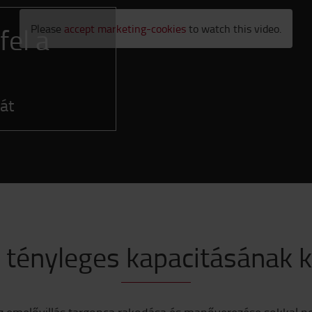
fel a
Please
accept marketing-cookies
to watch this video.
át
 tényleges kapacitásának 