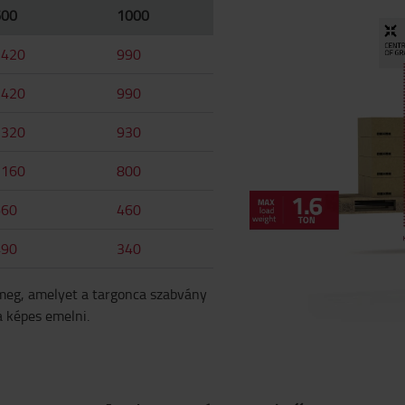
600
1000
1420
990
1420
990
1320
930
1160
800
660
460
490
340
 meg, amelyet a targonca szabvány
a képes emelni.