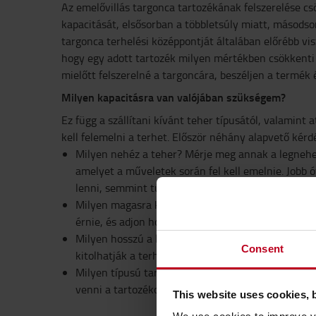
Az emelővillás targonca tartozékának felszerelése cs
kapacitását, elsősorban a többletsúly miatt, másodso
targonca terhelési középpontját általában előrébb vi
hogy egy adott tartozék milyen mértékben csökkenti 
mielőtt felszerelné a targoncára, beszéljen a termék é
Milyen kapacitásra van valójában szükségem?
Ez függ a szállítani kívánt teher típusától, valamint
kell felemelni a terhet. Először néhány alapvető kérdés
Milyen nehéz a teher? Mérje meg annak a legnehe
amelyet a műveletek során fel kell emelnie. Jobb 
lenni, semmint túlterhelni a targoncát.
Milyen magasra kell emelni? Vegye a legmagasabb p
érnie, és adjon hozzá egy 200 mm-es biztonsági t
Milyen hosszú a legnagyobb teher? Ne feledje, ho
Consent
kitolhatják a terhelési középpontot.
Milyen típusú tartozékokat használ az emelővillás
venni a tartozékok súlyát és helyzetét is.
This website uses cookies, 