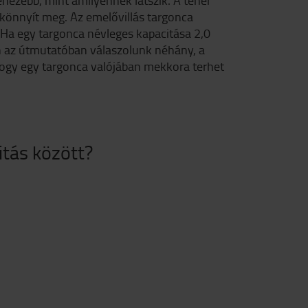
hezebb, mint amilyennek látszik. A teher
 könnyít meg. Az emelővillás targonca
Ha egy targonca névleges kapacitása 2,0
en az útmutatóban válaszolunk néhány, a
hogy egy targonca valójában mekkora terhet
itás között?