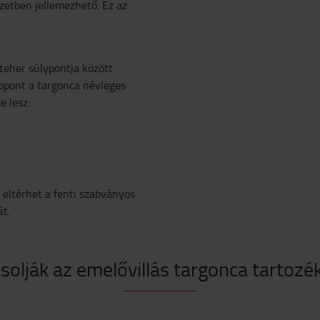
zetben jellemezhető. Ez az
.
 teher súlypontja között
éppont a targonca névleges
e lesz:
 eltérhet a fenti szabványos
át.
olják az emelővillás targonca tartozék