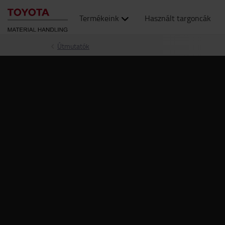
Termékeink
Használt targoncák
Útmutatók
;