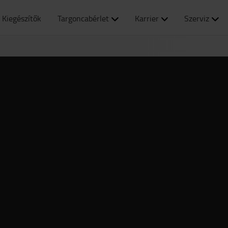
Kiegészítők
Targoncabérlet
Karrier
Szerviz