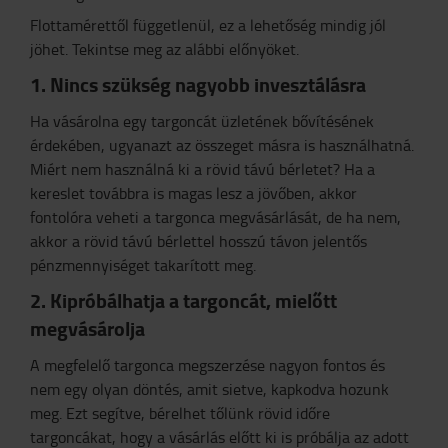
Flottamérettől függetlenül, ez a lehetőség mindig jól
jöhet. Tekintse meg az alábbi előnyöket.
1. Nincs szükség nagyobb invesztálásra
Ha vásárolna egy targoncát üzletének bővítésének
érdekében, ugyanazt az összeget másra is használhatná.
Miért nem használná ki a rövid távú bérletet? Ha a
kereslet továbbra is magas lesz a jövőben, akkor
fontolóra veheti a targonca megvásárlását, de ha nem,
akkor a rövid távú bérlettel hosszú távon jelentős
pénzmennyiséget takarított meg.
2. Kipróbálhatja a targoncát, mielőtt
megvásárolja
A megfelelő targonca megszerzése nagyon fontos és
nem egy olyan döntés, amit sietve, kapkodva hozunk
meg. Ezt segítve, bérelhet tőlünk rövid időre
targoncákat, hogy a vásárlás előtt ki is próbálja az adott