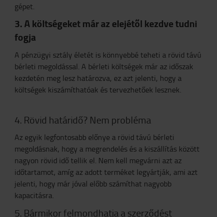
gépet.
3. A költségeket már az elejétől kezdve tudni
fogja
A pénzügyi sztály életét is könnyebbé teheti a rövid távú
bérleti megoldással. A bérleti költségek már az időszak
kezdetén meg lesz határozva, ez azt jelenti, hogy a
költségek kiszámíthatóak és tervezhetőek lesznek.
4. Rövid határidő? Nem probléma
Az egyik legfontosabb előnye a rövid távú bérleti
megoldásnak, hogy a megrendelés és a kiszállítás között
nagyon rövid idő tellik el. Nem kell megvárni azt az
időtartamot, amíg az adott terméket legyártják, ami azt
jelenti, hogy már jóval előbb számíthat nagyobb
kapacitásra.
5. Bármikor felmondhatja a szerződést