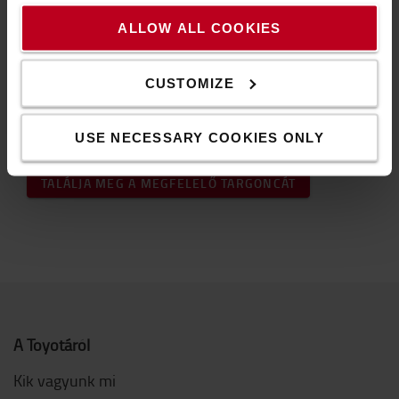
teljesen mindegy, hogy milyen alkalmazásra vagy milyen
ALLOW ALL COOKIES
áron szeretne egy gépet, szinte biztos, hogy könnyedén
megtalálhatja a megfelelő targoncát.
A megnövekedett piaci igények idején egy nagyszerű
CUSTOMIZE
lehetőség a rövid távú bérlet, de nemcsak ez az egyetlen
időszak, amikor megfelelő választás a rövid távú
USE NECESSARY COOKIES ONLY
targonca bérlet.
TALÁLJA MEG A MEGFELELŐ TARGONCÁT
A Toyotáról
Kik vagyunk mi