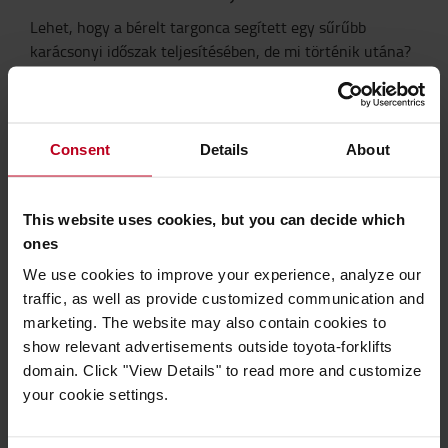
Lehet, hogy a bérelt targonca segített egy sűrűbb
karácsonyi időszak teljesítésében, de mi történik utána?
Ahelyett, hogy egy targonca csak a sarokban állna,
amikor a forgalom visszatéri az átlagos szintre,
egyszerűen csak visszaadja a bérelt targoncát.
Consent
Details
About
6. Szerviz szolgáltatás
A raktárak kihívásokkal teli környezetben működnek,
habár minimalizálhatóak a balesetek. de soha nem lehet
This website uses cookies, but you can decide which
teljes mérétkben kiküszöbölni. Szerencsére szerviz
ones
szolgáltatást is nyújthatunk annak érdekében, hogy a
We use cookies to improve your experience, analyze our
targonca maximális üzemidejét biztosítsuk.
traffic, as well as provide customized communication and
7. Széles termékpalettából választhat
marketing. The website may also contain cookies to
show relevant advertisements outside toyota-forklifts
Amikor bérel egy targoncát egy rövid időszakra, nem a
domain. Click "View Details" to read more and customize
gyártás alatt lévő targoncákra korlátozódik a kínálat. A
your cookie settings.
bérelhető targoncák széles választékában különböző
évjáratú és állapotú targoncák szerepelnek, ezáltal