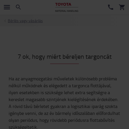
Bérlés vagy vásárlás
7 ok, hogy miért béreljen targoncát
Ha az anyagmozgatási műveletek különösebb probléma
nélkül működnek és elégedett a targonca flottájával,
ilyen esetekben is szüksége lehet extra segítségre a
kereslet magasabb szintjének kielégítésének érdekében.
A rövid távú bérletet gyakran a logisztikai iparág szokta
igénybe venni, de az év bármely időszalában előfordulhat
olyan periódus, hogy rövidebb periódusra flottabővítés
szükségeltetik.