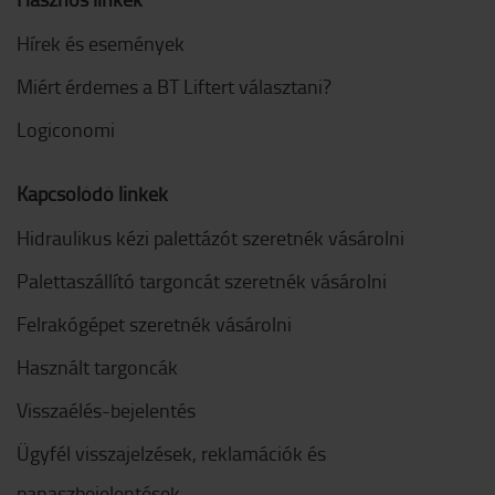
Hírek és események
Miért érdemes a BT Liftert választani?
Logiconomi
Kapcsolódó linkek
Hidraulikus kézi palettázót szeretnék vásárolni
Palettaszállító targoncát szeretnék vásárolni
Felrakógépet szeretnék vásárolni
Használt targoncák
Visszaélés-bejelentés
Ügyfél visszajelzések, reklamációk és
panaszbejelentések